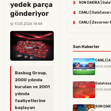
yedek parça
3
SON DAKİKA | Galat
gönderiyor
4
CANLI | Galatasar
5
CANLI | Zecorner 
📅 17.05.2026 14:44
Son Haberler
CANLI | 
29.05.2028
Basbug Group,
2000 yılında
Galatasa
kurulan ve 2001
29.05.2028
yılında
faaliyetlerine
SON DAKİK
başlayan