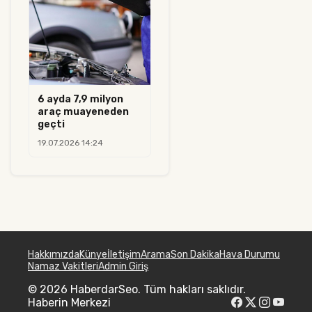
6 ayda 7,9 milyon
araç muayeneden
geçti
19.07.2026 14:24
Hakkımızda
Künye
İletişim
Arama
Son Dakika
Hava Durumu
Namaz Vakitleri
Admin Giriş
© 2026 HaberdarSeo. Tüm hakları saklıdır.
Haberin Merkezi