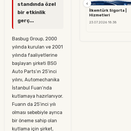
‹
standında özel
İlkemtürk Sigorta |
bir etkinlik
Hizmetleri
gerç...
23.07.2026 18:38
Basbug Group, 2000
yılında kurulan ve 2001
yılında faaliyetlerine
başlayan şirketi BSG
Auto Parts’ın 25’inci
yılını, Automechanika
İstanbul Fuarı’nda
kutlamaya hazırlanıyor.
Fuarın da 25’inci yılı
olması sebebiyle ayrıca
bir öneme sahip olan
kutlama için şirket,