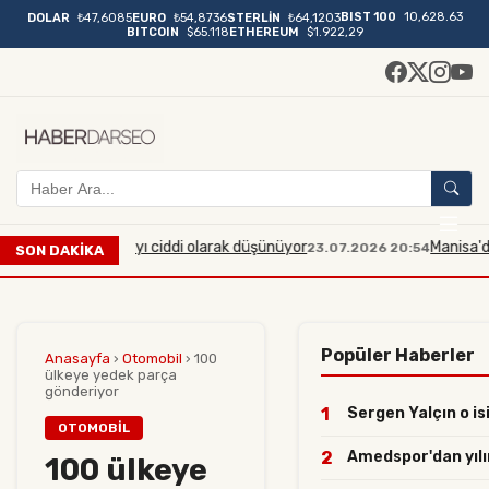
BIST 100
10,628.63
DOLAR
₺47,6085
EURO
₺54,8736
STERLİN
₺64,1203
BITCOIN
$65.118
ETHEREUM
$1.922,29
ı bir saldırıyı ciddi olarak düşünüyor
Manisa'da midibüs
23.07.2026 20:54
SON DAKİKA
Popüler Haberler
Anasayfa
›
Otomobil
›
100
ülkeye yedek parça
gönderiyor
1
Sergen Yalçın o isi
OTOMOBIL
2
Amedspor'dan yılın 
100 ülkeye