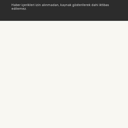
Haber içerikleri izin alınmadan, kaynak gösterilerek dahi iktibas
edilemez.