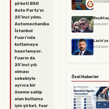
27.03.2028
şirketi BSG
Auto Parts’ın
25’inci yılını,
Beşiktaş
Automechanika
24.12.2027
İstanbul
Fuarı’nda
Lazio’ya
kutlamaya
24.12.2027
hazırlanıyor.
Fuarın da
25’inci yılı
olması
Özel Haberler
sebebiyle
ayrıca bir
öneme sahip
olan kutlama
için şirket, fuar