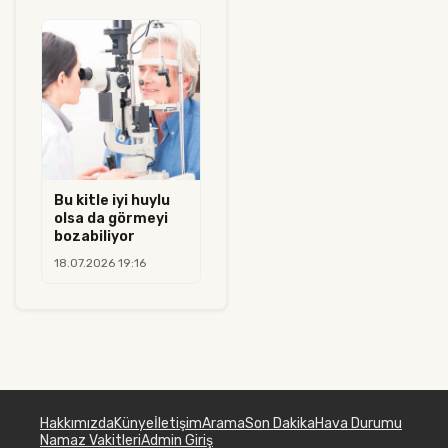
Bu kitle iyi huylu
olsa da görmeyi
bozabiliyor
18.07.2026 19:16
Hakkımızda
Künye
İletişim
Arama
Son Dakika
Hava Durumu
Namaz Vakitleri
Admin Giriş