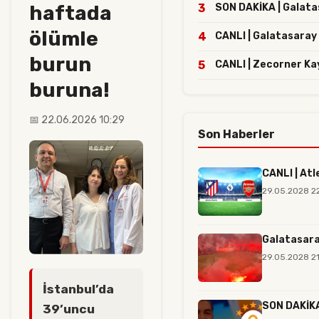
haftada
3
SON DAKİKA | Galatasa
ölümle
4
CANLI | Galatasaray 
burun
5
CANLI | Zecorner Ka
buruna!
📅 22.06.2026 10:29
Son Haberler
CANLI | Atl
29.05.2028 2
Galatasara
29.05.2028 21
İstanbul’da
SON DAKİKA 
39’uncu