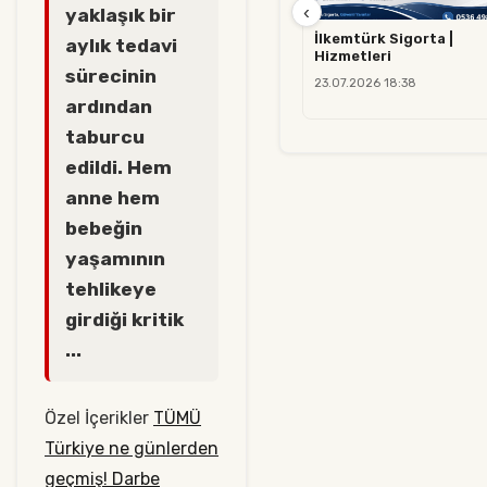
‹
yaklaşık bir
İlkemtürk Sigorta |
aylık tedavi
Hizmetleri
sürecinin
23.07.2026 18:38
ardından
taburcu
edildi. Hem
anne hem
bebeğin
yaşamının
tehlikeye
girdiği kritik
...
Özel İçerikler
TÜMÜ
Türkiye ne günlerden
geçmiş! Darbe