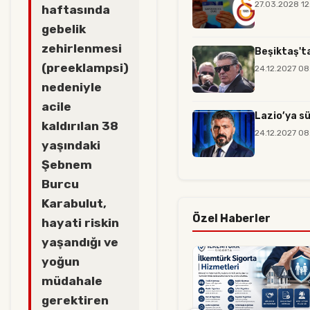
27.03.2028 12
haftasında
gebelik
zehirlenmesi
Beşiktaş'ta
(preeklampsi)
24.12.2027 08
nedeniyle
acile
Lazio’ya sü
kaldırılan 38
24.12.2027 08
yaşındaki
Şebnem
Burcu
Karabulut,
Özel Haberler
hayati riskin
yaşandığı ve
yoğun
müdahale
gerektiren