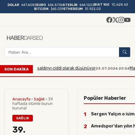
BIST 100
10,628.63
DOLAR
₺47,6085
EURO
₺54,8736
STERLİN
₺64,1203
BITCOIN
$65.039
ETHEREUM
$1.922,02
 çaplı bir saldırıyı ciddi olarak düşünüyor
Manisa'da mid
23.07.2026 20:54
SON DAKİKA
Popüler Haberler
Anasayfa
›
Sağlık
›
39.
haftada ölümle burun
buruna!
1
Sergen Yalçın o isiml
SAĞLIK
2
Amedspor'dan yılın ha
39.