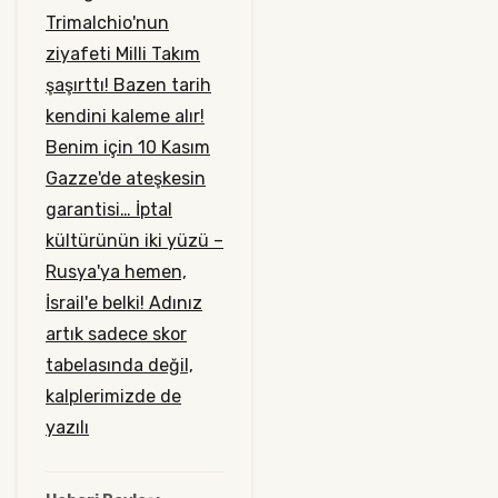
Trimalchio'nun
ziyafeti
Milli Takım
şaşırttı!
Bazen tarih
kendini kaleme alır!
Benim için 10 Kasım
Gazze'de ateşkesin
garantisi…
İptal
kültürünün iki yüzü –
Rusya'ya hemen,
İsrail'e belki!
Adınız
artık sadece skor
tabelasında değil,
kalplerimizde de
yazılı