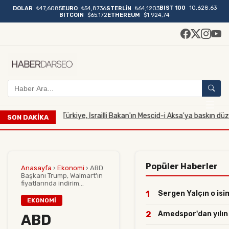
BIST 100
10,628.63
DOLAR
₺47,6085
EURO
₺54,8736
STERLİN
₺64,1203
BITCOIN
$65.172
ETHEREUM
$1.924,74
Türkiye, İsrailli Bakan'ın Mescid-i Aksa'ya baskın düzenlem
7.2026 19:56
SON DAKİKA
Popüler Haberler
Anasayfa
›
Ekonomi
›
ABD
Başkanı Trump, Walmart'ın
fiyatlarında indirim...
1
Sergen Yalçın o isim
EKONOMI
2
Amedspor'dan yılın h
ABD