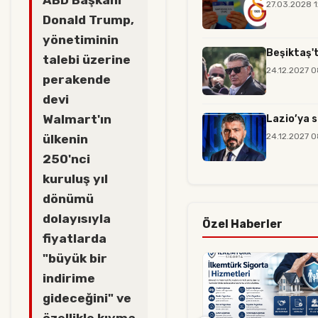
27.03.2028 
Donald Trump,
yönetiminin
Beşiktaş't
talebi üzerine
24.12.2027 
perakende
devi
Walmart'ın
Lazio’ya s
24.12.2027 
ülkenin
250'nci
kuruluş yıl
dönümü
dolayısıyla
Özel Haberler
fiyatlarda
"büyük bir
indirime
gideceğini" ve
özellikle kıyma