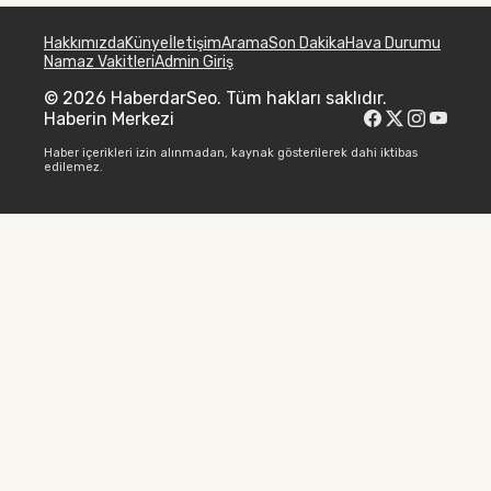
Hakkımızda
Künye
İletişim
Arama
Son Dakika
Hava Durumu
Namaz Vakitleri
Admin Giriş
© 2026 HaberdarSeo. Tüm hakları saklıdır.
Haberin Merkezi
Haber içerikleri izin alınmadan, kaynak gösterilerek dahi iktibas
edilemez.