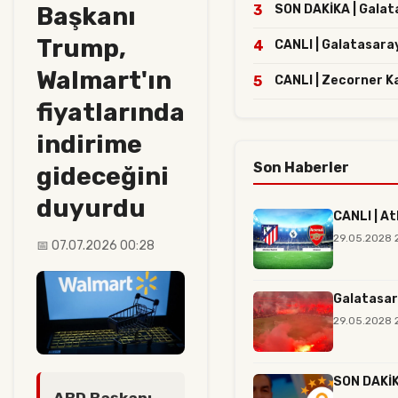
Başkanı
3
SON DAKİKA | Galatas
Trump,
4
CANLI | Galatasaray
Walmart'ın
5
CANLI | Zecorner K
fiyatlarında
indirime
Son Haberler
gideceğini
duyurdu
CANLI | At
29.05.2028 
📅 07.07.2026 00:28
Galatasar
29.05.2028 2
SON DAKİKA
ABD Başkanı