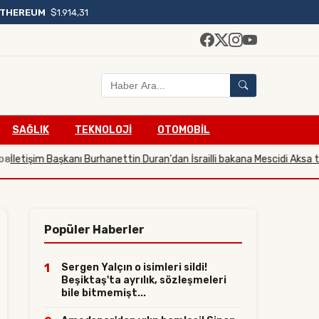
ETHEREUM
$1.914,31
SAĞLIK
TEKNOLOJİ
OTOMOBİL
işim Başkanı Burhanettin Duran'dan İsrailli bakana Mescidi Aksa tepkisi
2
Popüler Haberler
1
Sergen Yalçın o isimleri sildi!
Beşiktaş'ta ayrılık, sözleşmeleri
bile bitmemişt...