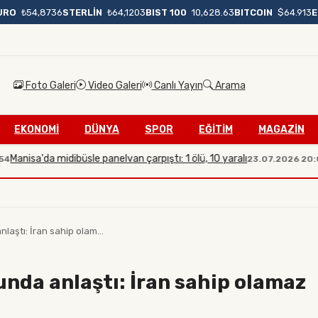
BIST 100
10,628.63
BITCOIN
$64.913
URO
₺54,8736
STERLİN
₺64,1203
Foto Galeri
Video Galeri
Canlı Yayın
Arama
EKONOMİ
DÜNYA
SPOR
EĞİTİM
MAGAZİN
sa'da midibüsle panelvan çarpıştı: 1 ölü, 10 yaralı
İlet
23.07.2026 20:08
aştı: İran sahip olam...
nda anlaştı: İran sahip olamaz