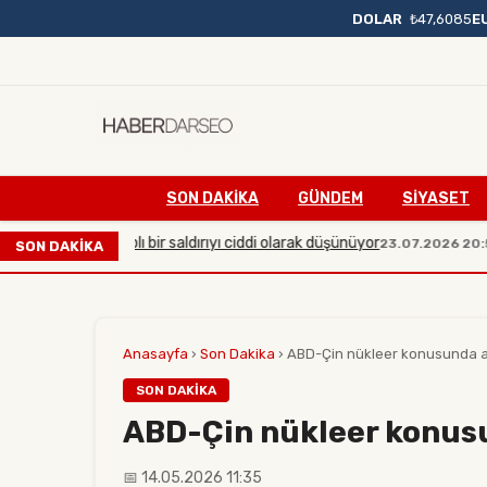
DOLAR
₺47,6085
E
SON DAKIKA
GÜNDEM
SİYASET
rşı büyük çaplı bir saldırıyı ciddi olarak düşünüyor
Mani
23.07.2026 20:54
SON DAKİKA
Anasayfa
›
Son Dakika
›
ABD-Çin nükleer konusunda anl
SON DAKIKA
ABD-Çin nükleer konusu
📅 14.05.2026 11:35