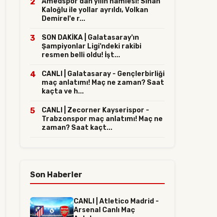
2
Amedspor'dan yılın hamlesi! Sinan
Kaloğlu ile yollar ayrıldı, Volkan
Demirel'e r...
3
SON DAKİKA | Galatasaray'ın
Şampiyonlar Ligi'ndeki rakibi
resmen belli oldu! İşt...
4
CANLI | Galatasaray - Gençlerbirliği
maç anlatımı! Maç ne zaman? Saat
kaçta ve h...
5
CANLI | Zecorner Kayserispor -
Trabzonspor maç anlatımı! Maç ne
zaman? Saat kaçt...
Son Haberler
CANLI | Atletico Madrid -
Arsenal Canlı Maç