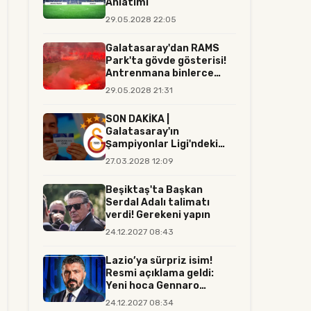
Anlatımı
29.05.2028 22:05
Galatasaray'dan RAMS
Park'ta gövde gösterisi!
Antrenmana binlerce
tara...
29.05.2028 21:31
SON DAKİKA |
Galatasaray'ın
Şampiyonlar Ligi'ndeki
rakibi resmen belli...
27.03.2028 12:09
Beşiktaş'ta Başkan
Serdal Adalı talimatı
verdi! Gerekeni yapın
24.12.2027 08:43
Lazio’ya sürpriz isim!
Resmi açıklama geldi:
Yeni hoca Gennaro
Gattuso...
24.12.2027 08:34