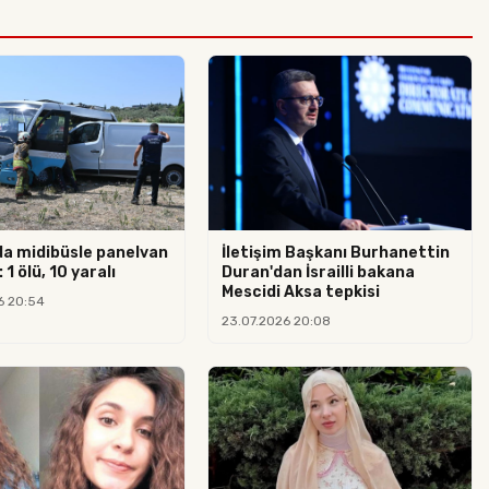
da midibüsle panelvan
İletişim Başkanı Burhanettin
 1 ölü, 10 yaralı
Duran'dan İsrailli bakana
Mescidi Aksa tepkisi
6 20:54
23.07.2026 20:08