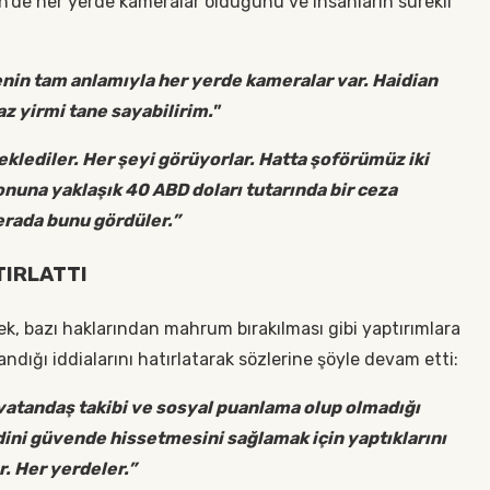
in'de her yerde kameralar olduğunu ve insanların sürekli
menin tam anlamıyla her yerde kameralar var. Haidian
z yirmi tane sayabilirim."
klediler. Her şeyi görüyorlar. Hatta şoförümüz iki
onuna yaklaşık 40 ABD doları tutarında bir ceza
erada bunu gördüler.”
TIRLATTI
ek, bazı haklarından mahrum bırakılması gibi yaptırımlara
dığı iddialarını hatırlatarak sözlerine şöyle devam etti:
 vatandaş takibi ve sosyal puanlama olup olmadığı
dini güvende hissetmesini sağlamak için yaptıklarını
r. Her yerdeler.”