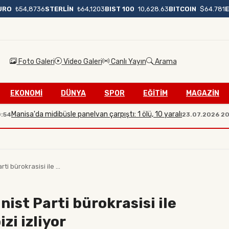
BIST 100
10,628.63
BITCOIN
$64.781
URO
₺54,8736
STERLİN
₺64,1203
Foto Galeri
Video Galeri
Canlı Yayın
Arama
EKONOMİ
DÜNYA
SPOR
EĞİTİM
MAGAZİN
a'da midibüsle panelvan çarpıştı: 1 ölü, 10 yaralı
İleti
23.07.2026 20:08
i bürokrasisi ile ...
ist Parti bürokrasisi ile
zi izliyor