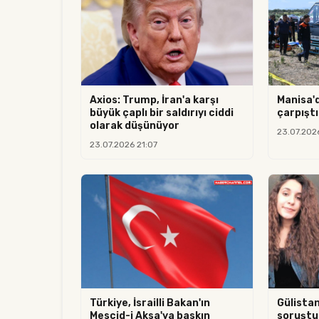
Axios: Trump, İran'a karşı
Manisa'
büyük çaplı bir saldırıyı ciddi
çarpıştı:
olarak düşünüyor
23.07.202
23.07.2026 21:07
Türkiye, İsrailli Bakan'ın
Gülista
Mescid-i Aksa'ya baskın
soruştu