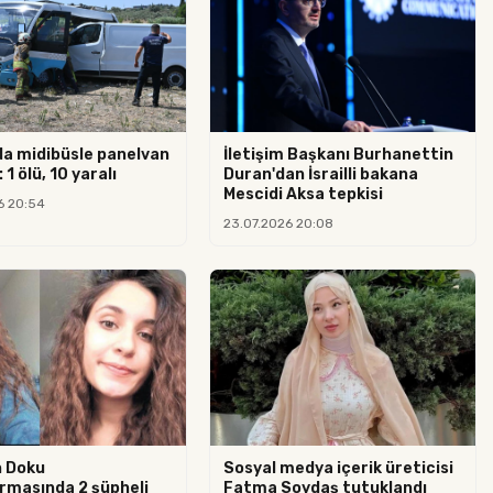
da midibüsle panelvan
İletişim Başkanı Burhanettin
 1 ölü, 10 yaralı
Duran'dan İsrailli bakana
Mescidi Aksa tepkisi
6 20:54
23.07.2026 20:08
n Doku
Sosyal medya içerik üreticisi
rmasında 2 şüpheli
Fatma Soydaş tutuklandı