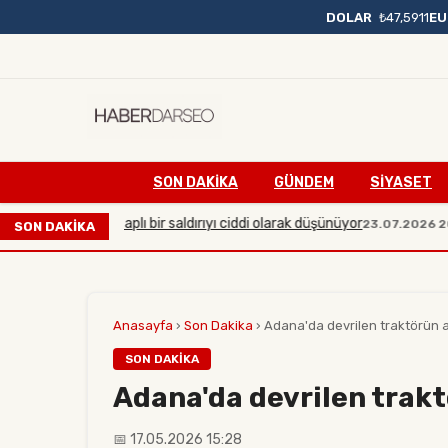
DOLAR
₺47,5911
EU
SON DAKIKA
GÜNDEM
SİYASET
arşı büyük çaplı bir saldırıyı ciddi olarak düşünüyor
Man
23.07.2026 20:54
SON DAKİKA
Anasayfa
›
Son Dakika
›
Adana'da devrilen traktörün al
SON DAKIKA
Adana'da devrilen trakt
📅 17.05.2026 15:28