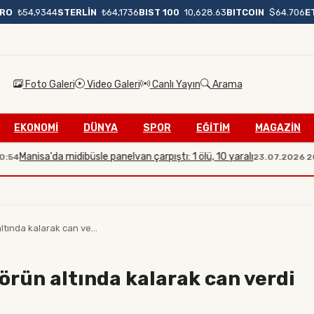
BIST 100
10,628.63
BITCOIN
$64.706
E
RO
₺54,9344
STERLİN
₺64,1736
Foto Galeri
Video Galeri
Canlı Yayın
Arama
EKONOMİ
DÜNYA
SPOR
EĞİTİM
MAGAZİN
isa'da midibüsle panelvan çarpıştı: 1 ölü, 10 yaralı
İle
23.07.2026 20:08
tında kalarak can ve...
örün altında kalarak can verdi