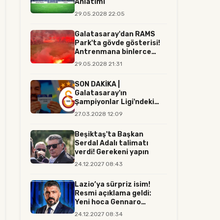
Anlatımı
29.05.2028 22:05
Galatasaray'dan RAMS
Park'ta gövde gösterisi!
Antrenmana binlerce
tara...
29.05.2028 21:31
SON DAKİKA |
Galatasaray'ın
Şampiyonlar Ligi'ndeki
rakibi resmen belli...
27.03.2028 12:09
Beşiktaş'ta Başkan
Serdal Adalı talimatı
verdi! Gerekeni yapın
24.12.2027 08:43
Lazio’ya sürpriz isim!
Resmi açıklama geldi:
Yeni hoca Gennaro
Gattuso...
24.12.2027 08:34