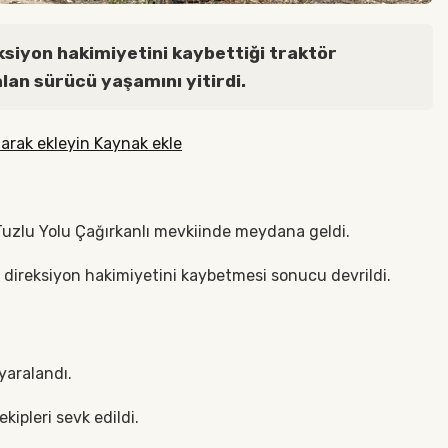
ksiyon hakimiyetini kaybettiği traktör
alan sürücü yaşamını yitirdi.
arak ekleyin Kaynak ekle
i Tuzlu Yolu Çağırkanlı mevkiinde meydana geldi.
n direksiyon hakimiyetini kaybetmesi sonucu devrildi.
yaralandı.
kipleri sevk edildi.