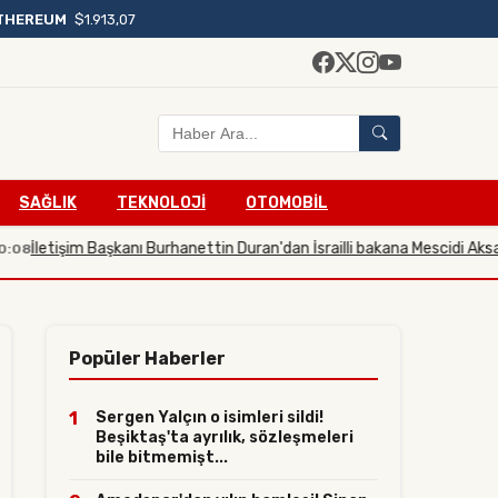
THEREUM
$1.913,07
SAĞLIK
TEKNOLOJİ
OTOMOBİL
tişim Başkanı Burhanettin Duran'dan İsrailli bakana Mescidi Aksa tepkis
Popüler Haberler
1
Sergen Yalçın o isimleri sildi!
Beşiktaş'ta ayrılık, sözleşmeleri
bile bitmemişt...