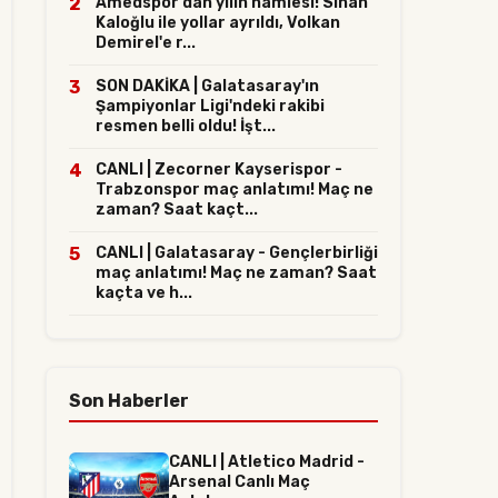
2
Amedspor'dan yılın hamlesi! Sinan
Kaloğlu ile yollar ayrıldı, Volkan
Demirel'e r...
3
SON DAKİKA | Galatasaray'ın
Şampiyonlar Ligi'ndeki rakibi
resmen belli oldu! İşt...
4
CANLI | Zecorner Kayserispor -
Trabzonspor maç anlatımı! Maç ne
zaman? Saat kaçt...
5
CANLI | Galatasaray - Gençlerbirliği
maç anlatımı! Maç ne zaman? Saat
kaçta ve h...
Son Haberler
CANLI | Atletico Madrid -
Arsenal Canlı Maç