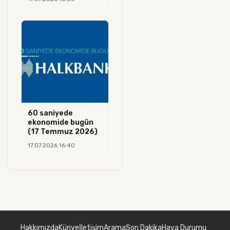
60 saniyede
ekonomide bugün
(17 Temmuz 2026)
17.07.2026 16:40
Hakkımızda
Künye
İletişim
Arama
Son Dakika
Hava Durumu