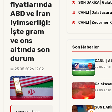
fiyatlarında
3
SON DAKİKA | Galata
ABD ve İran
4
CANLI | Galatasara
iyimserliği:
5
CANLI | Zecorner 
İşte gram
ve ons
Son Haberler
altında son
durum
CANLI | A
29.05.2028
📅 25.05.2026 12:02
Galatasar
29.05.2028 
SON DAKİK