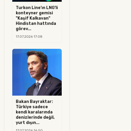
Turkon Line'ın LNG'li
konteyner gemisi
"Kaşif Kalkavan"
Hindistan hattında
görev...
17.07.2026 17:08
Bakan Bayraktar:
Türkiye sadece
kendi karalarında
denizlerinde değil,
yurt dışın...
17.07.2026 16:50