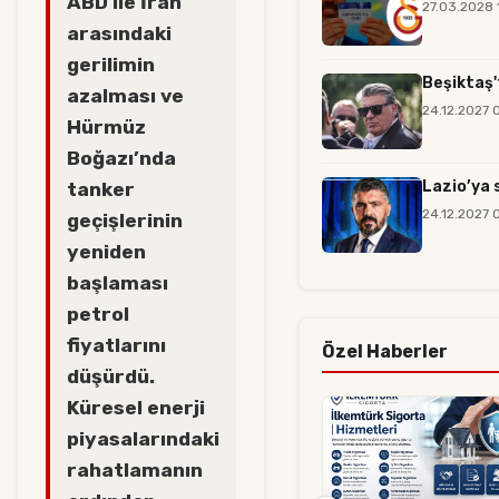
ABD ile İran
27.03.2028 
arasındaki
gerilimin
Beşiktaş'
azalması ve
24.12.2027 
Hürmüz
Boğazı’nda
Lazio’ya 
tanker
24.12.2027 
geçişlerinin
yeniden
başlaması
petrol
fiyatlarını
Özel Haberler
düşürdü.
Küresel enerji
piyasalarındaki
rahatlamanın