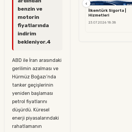
ardından
‹
benzin ve
İlkemtürk Sigorta |
Hizmetleri
motorin
23.07.2026 18:38
fiyatlarında
indirim
bekleniyor.4
ABD ile İran arasındaki
gerilimin azalması ve
Hürmüz Boğazı’nda
tanker geçişlerinin
yeniden başlaması
petrol fiyatlarını
düşürdü. Küresel
enerji piyasalarındaki
rahatlamanın