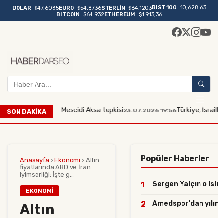
BIST 100
10,628.63
DOLAR
₺47,6085
EURO
₺54,8736
STERLİN
₺64,1203
BITCOIN
$64.932
ETHEREUM
$1.913,36
illi bakana Mescidi Aksa tepkisi
Türkiye, İsrailli Baka
23.07.2026 19:56
SON DAKİKA
Popüler Haberler
Anasayfa
›
Ekonomi
›
Altın
fiyatlarında ABD ve İran
iyimserliği: İşte g...
1
Sergen Yalçın o isi
EKONOMI
2
Amedspor'dan yılın 
Altın