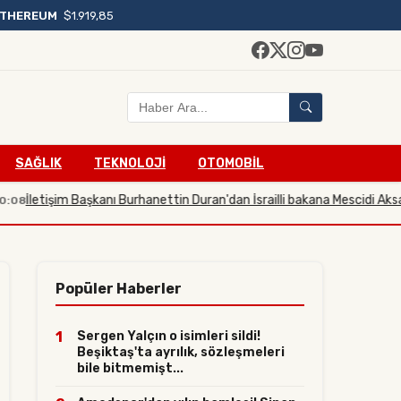
ETHEREUM
$1.919,85
SAĞLIK
TEKNOLOJİ
OTOMOBİL
tişim Başkanı Burhanettin Duran'dan İsrailli bakana Mescidi Aksa tepkisi
Popüler Haberler
1
Sergen Yalçın o isimleri sildi!
Beşiktaş'ta ayrılık, sözleşmeleri
bile bitmemişt...