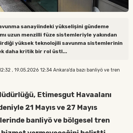
savunma sanayiindeki yükselişini gündeme
mı uzun menzilli füze sistemleriyle yakından
ştirdiği yüksek teknolojili savunma sistemlerinin
daha kritik bir rol üstl...
32 , 19.05.2026 12:34 Ankara'da bazı banliyö ve tren
Müdürlüğü, Etimesgut Havaalanı
deniyle 21 Mayıs ve 27 Mayıs
erinde banliyö ve bölgesel tren
 hizmet vermeyeceğini belirtti.