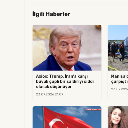
İlgili Haberler
Axios: Trump, İran'a karşı
Manisa'
büyük çaplı bir saldırıyı ciddi
çarpıştı:
olarak düşünüyor
23.07.202
23.07.2026 21:07