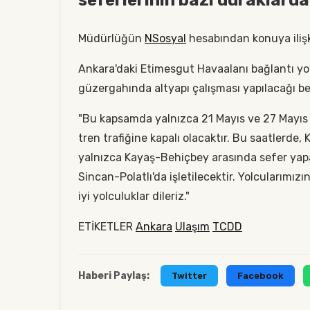
Müdürlüğün
NSosyal
hesabından konuya iliş
Ankara'daki Etimesgut Havaalanı bağlantı yol
güzergahında altyapı çalışması yapılacağı bel
"Bu kapsamda yalnızca 21 Mayıs ve 27 Mayıs 
tren trafiğine kapalı olacaktır. Bu saatlerde
yalnızca Kayaş-Behiçbey arasında sefer yapac
Sincan-Polatlı'da işletilecektir. Yolcularımız
iyi yolculuklar dileriz."
ETİKETLER
Ankara
Ulaşım
TCDD
Haberi Paylaş:
Twitter
Facebook