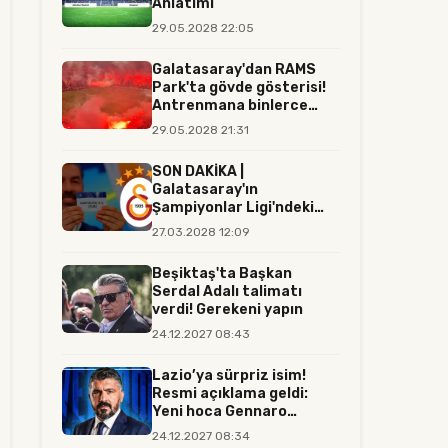
Anlatımı
29.05.2028 22:05
Galatasaray'dan RAMS
Park'ta gövde gösterisi!
Antrenmana binlerce
tara...
29.05.2028 21:31
SON DAKİKA |
Galatasaray'ın
Şampiyonlar Ligi'ndeki
rakibi resmen belli...
27.03.2028 12:09
Beşiktaş'ta Başkan
Serdal Adalı talimatı
verdi! Gerekeni yapın
24.12.2027 08:43
Lazio’ya sürpriz isim!
Resmi açıklama geldi:
Yeni hoca Gennaro
Gattuso...
24.12.2027 08:34