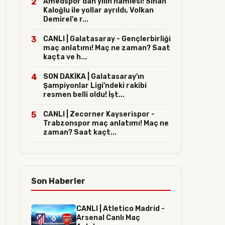
2
Amedspor'dan yılın hamlesi! Sinan
Kaloğlu ile yollar ayrıldı, Volkan
Demirel'e r...
3
CANLI | Galatasaray - Gençlerbirliği
maç anlatımı! Maç ne zaman? Saat
kaçta ve h...
4
SON DAKİKA | Galatasaray'ın
Şampiyonlar Ligi'ndeki rakibi
resmen belli oldu! İşt...
5
CANLI | Zecorner Kayserispor -
Trabzonspor maç anlatımı! Maç ne
zaman? Saat kaçt...
Son Haberler
CANLI | Atletico Madrid -
Arsenal Canlı Maç