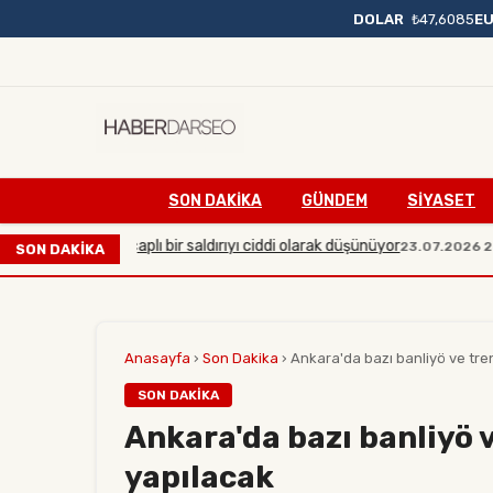
DOLAR
₺47,6085
E
SON DAKIKA
GÜNDEM
SİYASET
arşı büyük çaplı bir saldırıyı ciddi olarak düşünüyor
Man
23.07.2026 20:54
SON DAKİKA
Anasayfa
›
Son Dakika
›
Ankara'da bazı banliyö ve tren
SON DAKIKA
Ankara'da bazı banliyö 
yapılacak