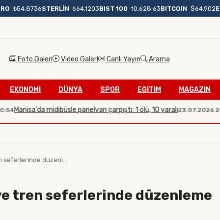
BIST 100
10,628.63
BITCOIN
$64.902
URO
₺54,8736
STERLİN
₺64,1203
Foto Galeri
Video Galeri
Canlı Yayın
Arama
EKONOMİ
DÜNYA
SPOR
EĞİTİM
MAGAZİN
isa'da midibüsle panelvan çarpıştı: 1 ölü, 10 yaralı
İle
23.07.2026 20:08
 seferlerinde düzenl...
ve tren seferlerinde düzenleme