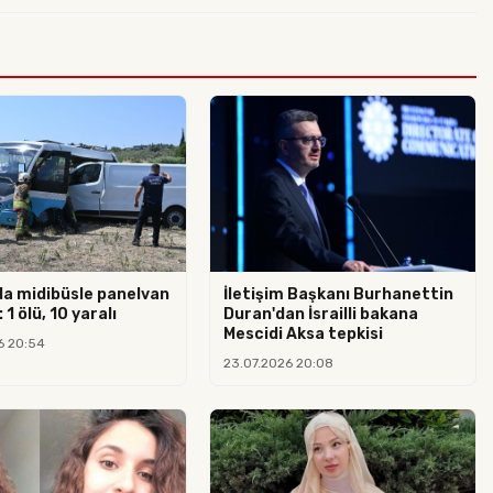
da midibüsle panelvan
İletişim Başkanı Burhanettin
 1 ölü, 10 yaralı
Duran'dan İsrailli bakana
Mescidi Aksa tepkisi
6 20:54
23.07.2026 20:08