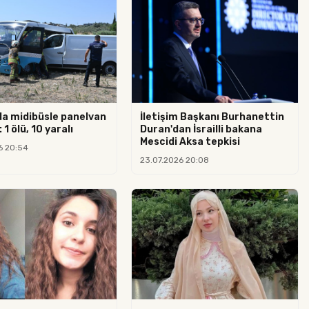
da midibüsle panelvan
İletişim Başkanı Burhanettin
 1 ölü, 10 yaralı
Duran'dan İsrailli bakana
Mescidi Aksa tepkisi
6 20:54
23.07.2026 20:08