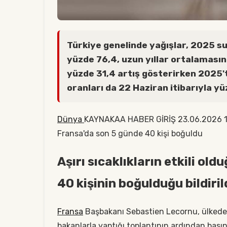
Türkiye genelinde yağışlar, 2025 s
yüzde 76,4, uzun yıllar ortalaması
yüzde 31,4 artış gösterirken 2025't
oranları da 22 Haziran itibarıyla yü
Dünya
KAYNAKAA HABER GİRİŞ 23.06.2026 13:49
Fransa'da son 5 günde 40 kişi boğuldu
Aşırı sıcaklıkların etkili ol
40 kişinin boğulduğu bildirild
Fransa
Başbakanı Sebastien Lecornu, ülkede re
bakanlarla yaptığı toplantının ardından bası