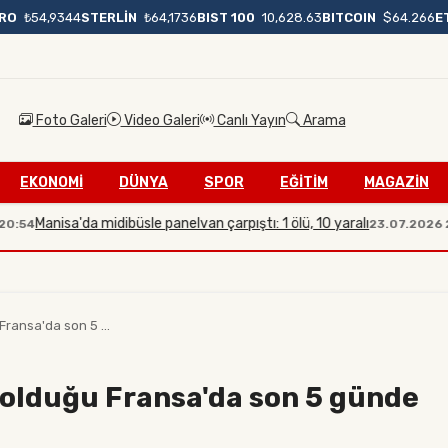
BIST 100
10,628.63
BITCOIN
$64.266
E
RO
₺54,9344
STERLİN
₺64,1736
Foto Galeri
Video Galeri
Canlı Yayın
Arama
EKONOMİ
DÜNYA
SPOR
EĞİTİM
MAGAZİN
Manisa'da midibüsle panelvan çarpıştı: 1 ölü, 10 yaralı
4
23.07.2026 20:0
 Fransa'da son 5 ...
li olduğu Fransa'da son 5 günde