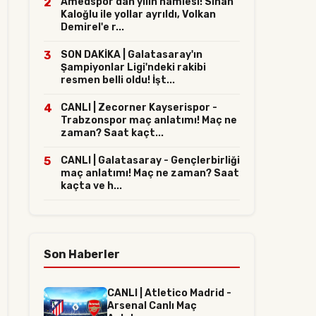
2
Amedspor'dan yılın hamlesi! Sinan
Kaloğlu ile yollar ayrıldı, Volkan
Demirel'e r...
3
SON DAKİKA | Galatasaray'ın
Şampiyonlar Ligi'ndeki rakibi
resmen belli oldu! İşt...
4
CANLI | Zecorner Kayserispor -
Trabzonspor maç anlatımı! Maç ne
zaman? Saat kaçt...
5
CANLI | Galatasaray - Gençlerbirliği
maç anlatımı! Maç ne zaman? Saat
kaçta ve h...
Son Haberler
CANLI | Atletico Madrid -
Arsenal Canlı Maç