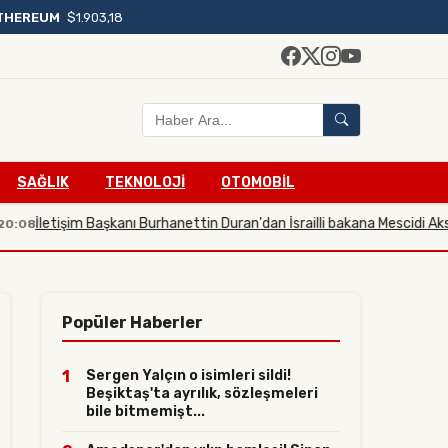
THEREUM
$1.903,18
SAĞLIK
TEKNOLOJİ
OTOMOBİL
İletişim Başkanı Burhanettin Duran'dan İsrailli bakana Mescidi Aksa tep
8
Popüler Haberler
1
Sergen Yalçın o isimleri sildi!
Beşiktaş'ta ayrılık, sözleşmeleri
bile bitmemişt...