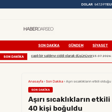
DOLAR
₺47,5911
EU
SON DAKIKA
GÜNDEM
SİYASET
a karşı büyük çaplı bir saldırıyı ciddi olarak düşünüyor
23.07.2026 20:5
SON DAKİKA
Anasayfa
›
Son Dakika
›
Aşırı sıcaklıkların etkili olduğu
SON DAKIKA
Aşırı sıcaklıkların etki
40 kişi boğuldu