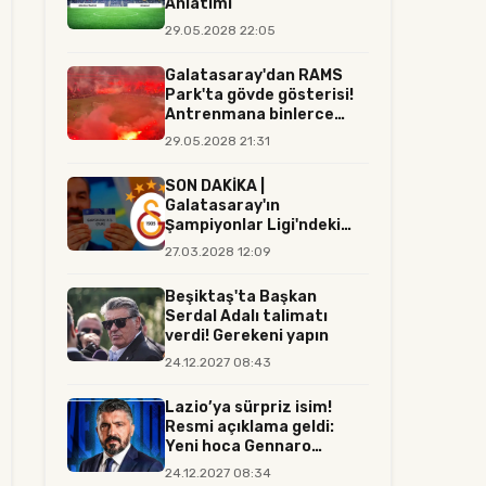
Anlatımı
29.05.2028 22:05
Galatasaray'dan RAMS
Park'ta gövde gösterisi!
Antrenmana binlerce
tara...
29.05.2028 21:31
SON DAKİKA |
Galatasaray'ın
Şampiyonlar Ligi'ndeki
rakibi resmen belli...
27.03.2028 12:09
Beşiktaş'ta Başkan
Serdal Adalı talimatı
verdi! Gerekeni yapın
24.12.2027 08:43
Lazio’ya sürpriz isim!
Resmi açıklama geldi:
Yeni hoca Gennaro
Gattuso...
24.12.2027 08:34