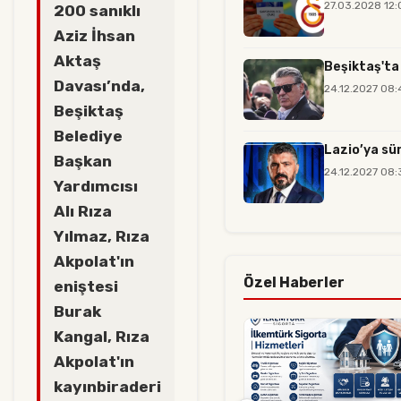
27.03.2028 12:
200 sanıklı
Aziz İhsan
Aktaş
Beşiktaş'ta
Davası’nda,
24.12.2027 08:
Beşiktaş
Belediye
Lazio’ya sü
Başkan
24.12.2027 08:
Yardımcısı
Alı Rıza
Yılmaz, Rıza
Akpolat'ın
Özel Haberler
eniştesi
Burak
Kangal, Rıza
Akpolat'ın
kayınbiraderi