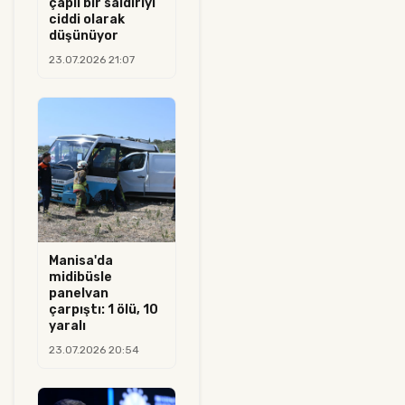
çaplı bir saldırıyı
ciddi olarak
düşünüyor
23.07.2026 21:07
Manisa'da
midibüsle
panelvan
çarpıştı: 1 ölü, 10
yaralı
23.07.2026 20:54