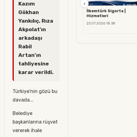
‹
Kazım
İlkemtürk Sigorta |
Gökhan
Hizmetleri
Yankılıç, Rıza
23.07.2026 18:38
Akpolat'ın
arkadaşı
Rabil
Artan’ın
tahliyesine
karar verildi.
Türkiye'nin gözü bu
davada...
Belediye
başkanlarına rüşvet
vererek ihale