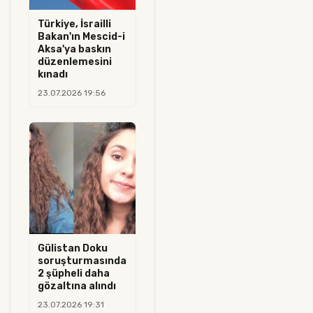
Türkiye, İsrailli
Bakan'ın Mescid-i
Aksa'ya baskın
düzenlemesini
kınadı
23.07.2026 19:56
Gülistan Doku
soruşturmasında
2 şüpheli daha
gözaltına alındı
23.07.2026 19:31