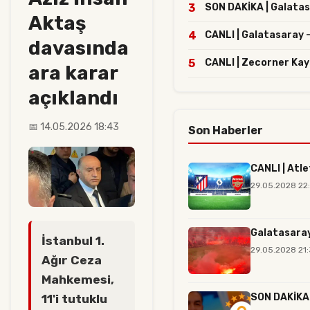
3
SON DAKİKA | Galatasa
Aktaş
4
CANLI | Galatasaray -
davasında
5
CANLI | Zecorner Kay
ara karar
açıklandı
📅 14.05.2026 18:43
Son Haberler
CANLI | Atle
29.05.2028 22
Galatasaray
İstanbul 1.
29.05.2028 21:
Ağır Ceza
Mahkemesi,
SON DAKİKA |
11'i tutuklu