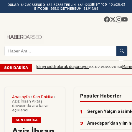
BIST 100
10,628.63
DOLAR
₺47,6085
EURO
₺54,8736
STERLİN
₺64,1203
BITCOIN
$65.012
ETHEREUM
$1.919,85
plı bir saldırıyı ciddi olarak düşünüyor
Manisa'da midibü
23.07.2026 20:54
SON DAKİKA
Popüler Haberler
Anasayfa
›
Son Dakika
›
Aziz İhsan Aktaş
davasında ara karar
açıklandı
1
Sergen Yalçın o isimle
SON DAKIKA
2
Amedspor'dan yılın ham
Aziz İhsan