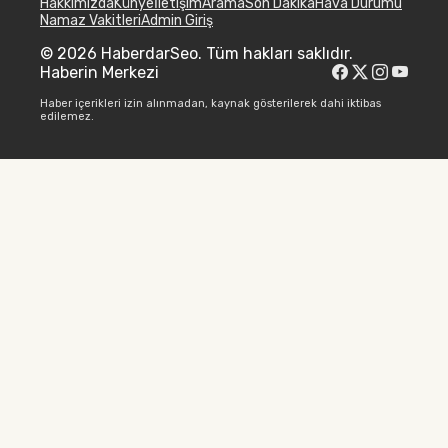
Hakkımızda
Künye
İletişim
Arama
Son Dakika
Hava Durumu
Namaz Vakitleri
Admin Giriş
© 2026 HaberdarSeo. Tüm hakları saklıdır.
Haberin Merkezi
Haber içerikleri izin alınmadan, kaynak gösterilerek dahi iktibas
edilemez.