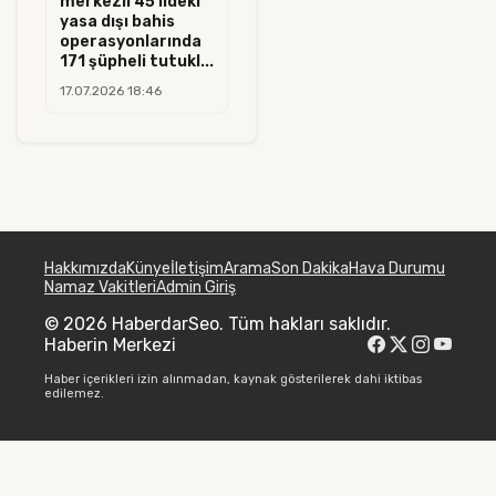
merkezli 45 ildeki
yasa dışı bahis
operasyonlarında
171 şüpheli tutukl...
17.07.2026 18:46
Hakkımızda
Künye
İletişim
Arama
Son Dakika
Hava Durumu
Namaz Vakitleri
Admin Giriş
© 2026 HaberdarSeo. Tüm hakları saklıdır.
Haberin Merkezi
Haber içerikleri izin alınmadan, kaynak gösterilerek dahi iktibas
edilemez.