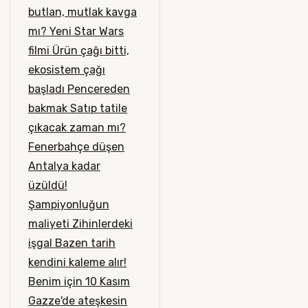
butlan, mutlak kavga
mı?
Yeni Star Wars
filmi
Ürün çağı bitti,
ekosistem çağı
başladı
Pencereden
bakmak
Satıp tatile
çıkacak zaman mı?
Fenerbahçe düşen
Antalya kadar
üzüldü!
Şampiyonluğun
maliyeti
Zihinlerdeki
işgal
Bazen tarih
kendini kaleme alır!
Benim için 10 Kasım
Gazze'de ateşkesin