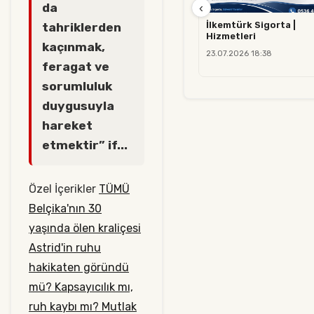
da
‹
İlkemtürk Sigorta |
tahriklerden
Hizmetleri
kaçınmak,
23.07.2026 18:38
feragat ve
sorumluluk
duygusuyla
hareket
etmektir” if...
Özel İçerikler
TÜMÜ
Belçika'nın 30
yaşında ölen kraliçesi
Astrid'in ruhu
hakikaten göründü
mü?
Kapsayıcılık mı,
ruh kaybı mı?
Mutlak