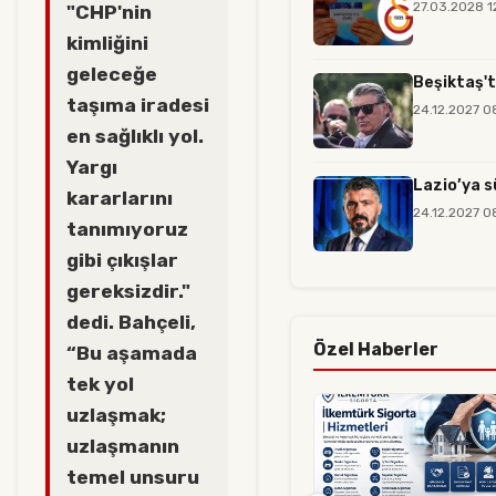
27.03.2028 1
"CHP'nin
kimliğini
geleceğe
Beşiktaş't
taşıma iradesi
24.12.2027 0
en sağlıklı yol.
Yargı
Lazio’ya s
kararlarını
24.12.2027 0
tanımıyoruz
gibi çıkışlar
gereksizdir."
dedi. Bahçeli,
Özel Haberler
“Bu aşamada
tek yol
uzlaşmak;
uzlaşmanın
temel unsuru