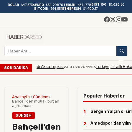
BIST 100
10,628.63
DOLAR
₺47,5736
EURO
₺54,9087
STERLİN
₺64,1778
BITCOIN
$64.551
ETHEREUM
$1.900,17
kana Mescidi Aksa tepkisi
Türkiye, İsrailli Bakan'ın Mes
23.07.2026 19:56
SON DAKİKA
Popüler Haberler
Anasayfa
›
Gündem
›
Bahçeli'den mutlak butlan
açıklaması
1
Sergen Yalçın o isim
GÜNDEM
2
Amedspor'dan yılın h
Bahçeli'den