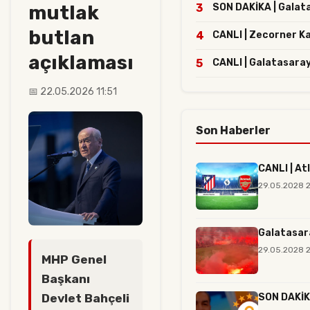
mutlak
3
SON DAKİKA | Galatas
butlan
4
CANLI | Zecorner K
açıklaması
5
CANLI | Galatasaray
📅 22.05.2026 11:51
Son Haberler
CANLI | At
29.05.2028 
Galatasar
29.05.2028 2
MHP Genel
Başkanı
Devlet Bahçeli
SON DAKİKA