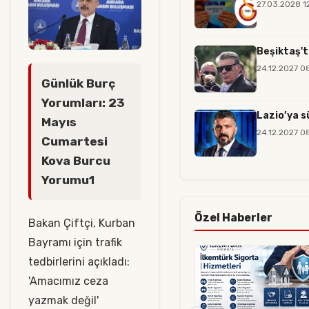
27.03.2028 1
Beşiktaş't
24.12.2027 0
Günlük Burç
Yorumları: 23
Lazio’ya s
Mayıs
24.12.2027 0
Cumartesi
Kova Burcu
Yorumu1
Özel Haberler
Bakan Çiftçi, Kurban
Bayramı için trafik
tedbirlerini açıkladı:
'Amacımız ceza
yazmak değil'