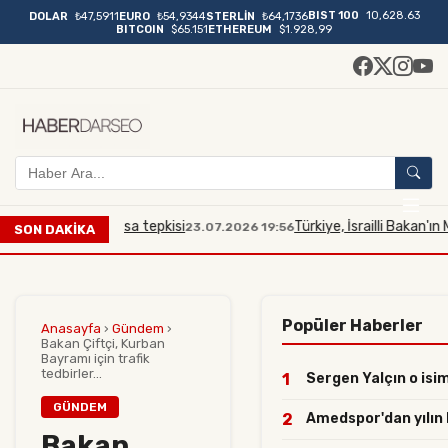
BIST 100
10,628.63
DOLAR
₺47,5911
EURO
₺54,9344
STERLİN
₺64,1736
BITCOIN
$65.151
ETHEREUM
$1.928,99
a Mescidi Aksa tepkisi
Türkiye, İsrailli Bakan'ın Mescid
23.07.2026 19:56
SON DAKİKA
Popüler Haberler
Anasayfa
›
Gündem
›
Bakan Çiftçi, Kurban
Bayramı için trafik
tedbirler...
1
Sergen Yalçın o isim
GÜNDEM
2
Amedspor'dan yılın ha
Bakan