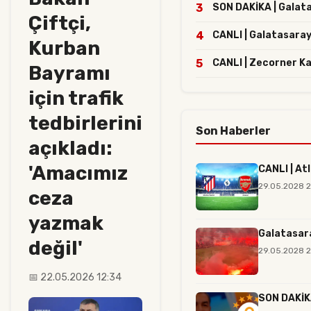
3
SON DAKİKA | Galatas
Çiftçi,
4
CANLI | Galatasaray
Kurban
5
CANLI | Zecorner K
Bayramı
için trafik
tedbirlerini
Son Haberler
açıkladı:
'Amacımız
CANLI | At
29.05.2028 
ceza
yazmak
Galatasara
değil'
29.05.2028 2
📅 22.05.2026 12:34
SON DAKİKA