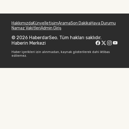
Hakkımızda
Künye
İletişim
Arama
Son Dakika
Hava Durumu
Namaz Vakitleri
Admin Giriş
© 2026 HaberdarSeo. Tüm hakları saklıdır.
Haberin Merkezi
Haber içerikleri izin alınmadan, kaynak gösterilerek dahi iktibas
edilemez.