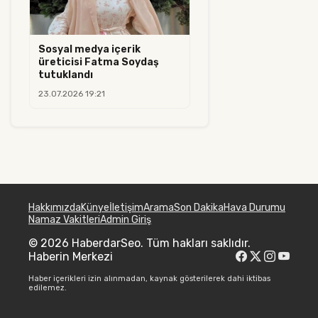
Sosyal medya içerik
üreticisi Fatma Soydaş
tutuklandı
23.07.2026 19:21
Hakkımızda
Künye
İletişim
Arama
Son Dakika
Hava Durumu
Namaz Vakitleri
Admin Giriş
© 2026 HaberdarSeo. Tüm hakları saklıdır.
Haberin Merkezi
Haber içerikleri izin alınmadan, kaynak gösterilerek dahi iktibas
edilemez.