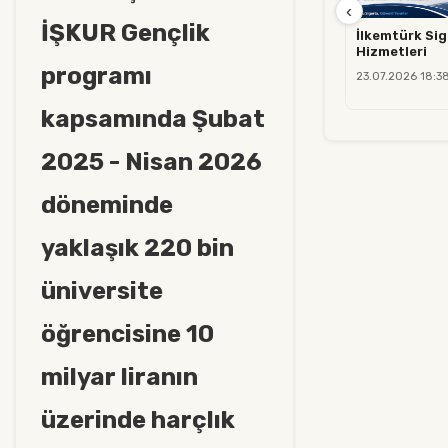
‹
İŞKUR Gençlik
İlkemtürk Sig
Hizmetleri
programı
23.07.2026 18:3
kapsamında Şubat
2025 - Nisan 2026
döneminde
yaklaşık 220 bin
üniversite
öğrencisine 10
milyar liranın
üzerinde harçlık