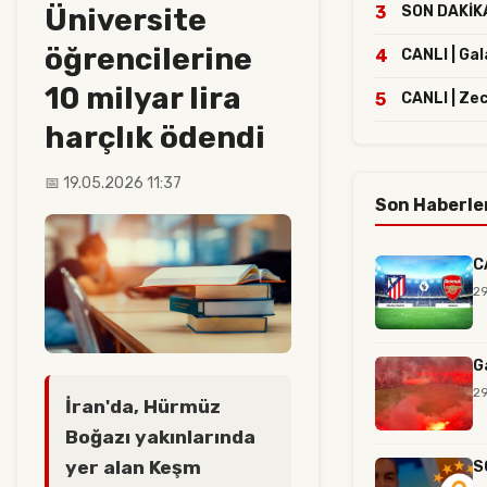
Üniversite
3
SON DAKİKA 
öğrencilerine
4
CANLI | Ga
10 milyar lira
5
CANLI | Ze
harçlık ödendi
📅 19.05.2026 11:37
Son Haberle
C
29
G
29
İran'da, Hürmüz
Boğazı yakınlarında
yer alan Keşm
S