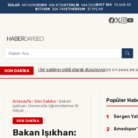
BIST 100
10,628.63
DOLAR
₺47,6085
EURO
₺54,8736
STERLİN
₺64,1203
BITCOIN
$64.748
ETHEREUM
$1.912,48
üyük çaplı bir saldırıyı ciddi olarak düşünüyor
Manisa'da
23.07.2026 20:54
SON DAKİKA
Popüler Hab
Anasayfa
›
Son Dakika
›
Bakan
Işıkhan: Üniversite öğrencilerine 10
milyar ...
1
Sergen Yalç
SON DAKIKA
2
Amedspor'da
Bakan Işıkhan: