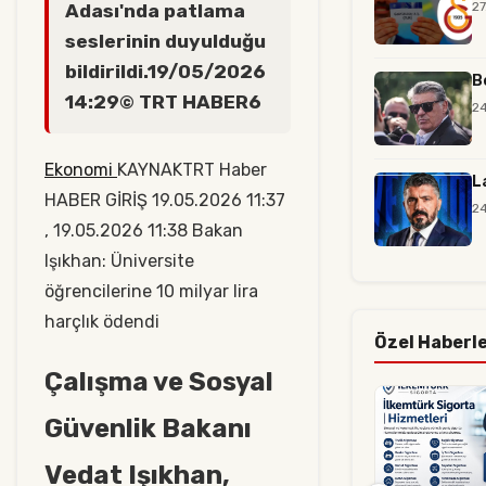
27
Adası'nda patlama
seslerinin duyulduğu
bildirildi.19/05/2026
B
14:29© TRT HABER6
24
Ekonomi
KAYNAKTRT Haber
L
HABER GİRİŞ 19.05.2026 11:37
24
, 19.05.2026 11:38 Bakan
Işıkhan: Üniversite
öğrencilerine 10 milyar lira
harçlık ödendi
Özel Haberl
Çalışma ve Sosyal
Güvenlik Bakanı
Vedat Işıkhan,