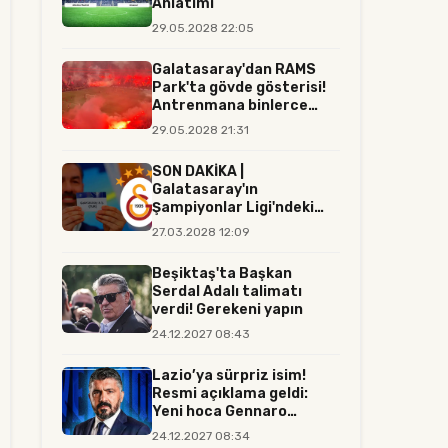
Anlatımı
29.05.2028 22:05
Galatasaray'dan RAMS
Park'ta gövde gösterisi!
Antrenmana binlerce
tara...
29.05.2028 21:31
SON DAKİKA |
Galatasaray'ın
Şampiyonlar Ligi'ndeki
rakibi resmen belli...
27.03.2028 12:09
Beşiktaş'ta Başkan
Serdal Adalı talimatı
verdi! Gerekeni yapın
24.12.2027 08:43
Lazio’ya sürpriz isim!
Resmi açıklama geldi:
Yeni hoca Gennaro
Gattuso...
24.12.2027 08:34