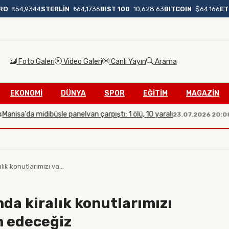
BIST 100
10,628.63
BITCOIN
$64.166
E
RO
₺54,9344
STERLİN
₺64,1736
Foto Galeri
Video Galeri
Canlı Yayın
Arama
EKONOMİ
DÜNYA
SPOR
EĞİTİM
MAGAZİN
idibüsle panelvan çarpıştı: 1 ölü, 10 yaralı
İletişim B
23.07.2026 20:08
ık konutlarımızı va...
da kiralık konutlarımızı
m edeceğiz