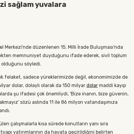
zi sağlam yuvalara
l Merkezi'nde düzenlenen 15. Milli İrade Buluşması'nda
lmekten memnuniyet duyduğunu ifade ederek, sivil toplum
p olduğunu söyledi.
ük felaket, sadece yüreklerimizde değil, ekonomimizde de
yar dolar, dolaylı olarak da 150 milyar
dolar
maddi kayıp
arda şu ifadesi çok önemliydi, 'Bize inanın, bize güvenin,
akmayız' sözü aslında 11 ile 86 milyon vatandaşımıza
andı.
len çalışmalarla kısa sürede konutların yanı sıra
tyapı yatırımlarının da hayata geçirildiğini belirten