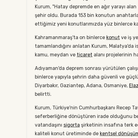
Kurum, "Hatay depremde en ağır yarayı alan 
şehir oldu. Burada 153 bin konutun anahtarla
ettiğimiz yeni konutlarımızda yüz binlerce k
Kahramanmaraş'ta on binlerce
konut
ve iş ye
tamamlandığını anlatan Kurum, Malatya'da is
kamu, meydan ve
ticaret
alanı projelerinin ha
Adıyaman'da deprem sonrası yürütülen çalışma
binlerce yapıyla şehrin daha güvenli ve güçlü
Diyarbakır, Gaziantep, Adana, Osmaniye,
Ela
belirtti.
Kurum, Türkiye'nin Cumhurbaşkanı Recep Tayyi
seferberliğine dönüştüren irade olduğunu b
vatandaşını
sigorta
şirketinin insafına terk e
kaliteli konut üretiminde de
kentsel dönüşü