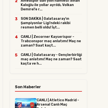
2
Amedspor'dan yılın hamlesi! Sinan
Kaloğlu ile yollar ayrıldı, Volkan
Demirel'e r...
3
SON DAKİKA | Galatasaray'ın
Şampiyonlar Ligi'ndeki rakibi
resmen belli oldu! İşt...
4
CANLI | Zecorner Kayserispor -
Trabzonspor maç anlatımı! Maç ne
zaman? Saat kaçt...
5
CANLI | Galatasaray - Gençlerbirliği
maç anlatımı! Maç ne zaman? Saat
kaçta ve h...
Son Haberler
CANLI | Atletico Madrid -
Arsenal Canlı Maç