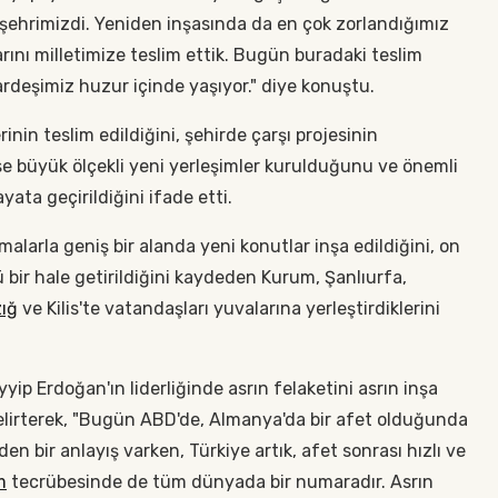
şehrimizdi. Yeniden inşasında da en çok zorlandığımız
rını milletimize teslim ettik. Bugün buradaki teslim
ardeşimiz huzur içinde yaşıyor." diye konuştu.
rinin teslim edildiğini, şehirde çarşı projesinin
e büyük ölçekli yeni yerleşimler kurulduğunu ve önemli
yata geçirildiğini ifade etti.
larla geniş bir alanda yeni konutlar inşa edildiğini, on
 bir hale getirildiğini kaydeden Kurum, Şanlıurfa,
zığ
ve Kilis'te vatandaşları yuvalarına yerleştirdiklerini
p Erdoğan'ın liderliğinde asrın felaketini asrın inşa
elirterek, "Bugün ABD'de, Almanya'da bir afet olduğunda
den bir anlayış varken, Türkiye artık, afet sonrası hızlı ve
m
tecrübesinde de tüm dünyada bir numaradır. Asrın