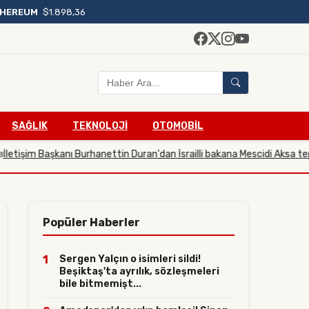
THEREUM
$1.898,36
SAĞLIK
TEKNOLOJİ
OTOMOBİL
aşkanı Burhanettin Duran'dan İsrailli bakana Mescidi Aksa tepkisi
23.07.
Popüler Haberler
1
Sergen Yalçın o isimleri sildi!
Beşiktaş'ta ayrılık, sözleşmeleri
bile bitmemişt...