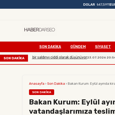
DOLAR
₺47,5911
EU
SON DAKIKA
GÜNDEM
SİYASET
ük çaplı bir saldırıyı ciddi olarak düşünüyor
Manisa'da m
23.07.2026 20:54
SON DAKİKA
Anasayfa
›
Son Dakika
›
Bakan Kurum: Eylül ayında kiral
SON DAKIKA
Bakan Kurum: Eylül ayın
vatandaşlarımıza tesli