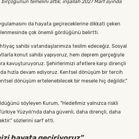
ın birçoğunun temelini attık, inşallah 2027 Mart ayında
 uygulamasını da hayata geçireceklerine dikkati çeken
elenmesinde çok önemli gördüğünü belirtti.
 ihtiyaç sahibi vatandaşlarımıza teslim edeceğiz. Sosyal
tlarla konut sahibi yapıyoruz, hem deprem gerçeğiyle
a kavuşturuyoruz. Şehirlerimizi afetlere karşı dirençli
 da hızla devam ediyoruz. Kentsel dönüşüm bir tercih
Kentsel dönüşüm ertelenebilecek bir mesele hiç değildir."
düğünü söyleyen Kurum, "Hedefimiz yalnızca riskli
 Türkiye Yüzyılı'nda daha güvenli, daha dirençli, daha
tir." sözlerini sarf etti.
zi hayata geçiriyoruz"