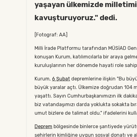
yaşayan ülkemizde milletimi
kavuşturuyoruz." dedi.
[Fotograf: AA]
Milli İrade Platformu tarafından MÜSİAD Gene
konuşan Kurum, katılımcılarla bir araya ge
kuruluşlarının her dönemde hayati role sahi
Kurum,
6 Şubat
depremlerine ilişkin "Bu büy
büyük yaralar açtı. Ülkemize doğrudan 104 mil
yaşattı. Sayın Cumhurbaşkanımızın ilk dakikal
biz vatandaşımızı darda yoklukta sokakta bır
umut bizlere de talimat oldu." ifadelerini kull
Deprem
bölgesinde binlerce şantiyede yürütü
şehirlerin kimliğine uygun sosyal donatı ve al