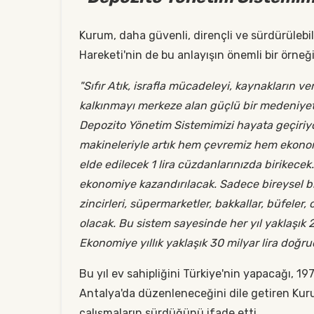
Kurum, daha güvenli, dirençli ve sürdürülebil
Hareketi'nin de bu anlayışın önemli bir örn
"Sıfır Atık, israfla mücadeleyi, kaynakların ve
kalkınmayı merkeze alan güçlü bir medeniyet y
Depozito Yönetim Sistemimizi hayata geçiriyo
makineleriyle artık hem çevremiz hem ekonom
elde edilecek 1 lira cüzdanlarınızda birikec
ekonomiye kazandırılacak. Sadece bireysel 
zincirleri, süpermarketler, bakkallar, büfeler,
olacak. Bu sistem sayesinde her yıl yaklaşık
Ekonomiye yıllık yaklaşık 30 milyar lira doğr
Bu yıl ev sahipliğini Türkiye'nin yapacağı, 1
Antalya'da düzenleneceğini dile getiren Kur
çalışmaların sürdüğünü ifade etti.