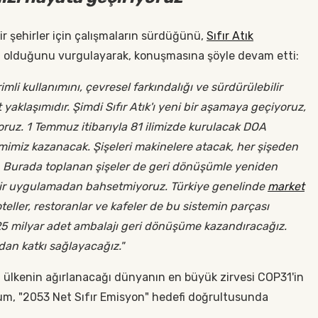
ir şehirler için çalışmaların sürdüğünü,
Sıfır Atık
eği olduğunu vurgulayarak, konuşmasına şöyle devam etti:
rimli kullanımını, çevresel farkındalığı ve sürdürülebilir
aklaşımıdır. Şimdi Sıfır Atık'ı yeni bir aşamaya geçiyoruz,
ruz. 1 Temmuz itibarıyla 81 ilimizde kurulacak DOA
imiz kazanacak. Şişeleri makinelere atacak, her şişeden
ek. Burada toplanan şişeler de geri dönüşümle yeniden
bir uygulamadan bahsetmiyoruz. Türkiye genelinde
market
 oteller, restoranlar ve kafeler de bu sistemin parçası
 25 milyar adet ambalajı geri dönüşüme kazandıracağız.
udan katkı sağlayacağız."
97 ülkenin ağırlanacağı dünyanın en büyük zirvesi COP31'in
um, "2053 Net Sıfır Emisyon" hedefi doğrultusunda