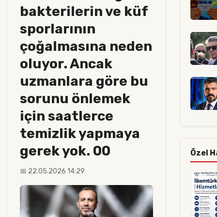
bakterilerin ve küf
sporlarının
çoğalmasına neden
oluyor. Ancak
uzmanlara göre bu
sorunu önlemek
için saatlerce
temizlik yapmaya
gerek yok. 00
Özel H
📅 22.05.2026 14:29