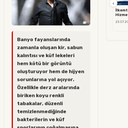
‹
İlkemt
Hizmet
23.07.2
Banyo fayanslarında
zamanla oluşan kir, sabun
kalıntısı ve küf lekeleri
hem kötü bir görüntü
oluşturuyor hem de hijyen
sorunlarına yol açıyor.
Özellikle derz aralarında
biriken koyu renkli
tabakalar, düzenli
temizlenmediğinde
bakterilerin ve küf
sporlarının çoğalmasına