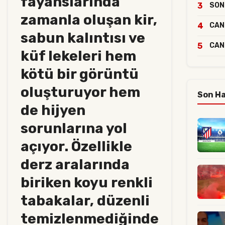
fayanslarında
3
SON 
zamanla oluşan kir,
4
CANL
sabun kalıntısı ve
5
CANL
küf lekeleri hem
kötü bir görüntü
oluşturuyor hem
Son Ha
de hijyen
sorunlarına yol
açıyor. Özellikle
derz aralarında
biriken koyu renkli
tabakalar, düzenli
temizlenmediğinde