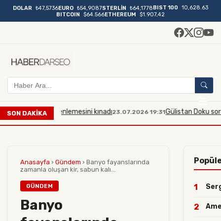
BIST 100
10,628.63
DOLAR
₺47,5736
EURO
₺54,9087
STERLİN
₺64,1778
BITCOIN
$64.566
ETHEREUM
$1.907,42
baskın düzenlemesini kınadı
Gülistan Doku soruşturmasın
23.07.2026 19:31
SON DAKİKA
Popüle
Anasayfa
›
Gündem
›
Banyo fayanslarında
zamanla oluşan kir, sabun kalı...
GÜNDEM
1
Serg
Banyo
2
Amed