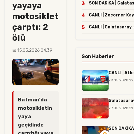
yayaya
3
SON DAKİKA | Galatasa
motosiklet
4
CANLI | Zecorner Kay
çarptı: 2
5
CANLI | Galatasaray 
ölü
📅 15.05.2026 04:39
Son Haberler
CANLI | Atl
29.05.2028 22
Batman'da
Galatasaray
motosikletin
29.05.2028 21:
yaya
geçidinde
SON DAKİKA |
çarptığı yaya