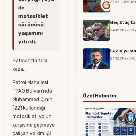
27.03.2028 12
ile
motosiklet
Beşiktaş'ta
sürücüsü
24.12.2027 08
yaşamını
yitirdi.
Lazio’ya sü
24.12.2027 08
Batman'da feci
kaza...
Petrol Mahallesi
TPAO Bulvarı'nda
Özel Haberler
Muhammed Ç.'nin
(22) kullandığı
motosiklet, yolun
karşısına geçmeye
çalışan ve kimliği