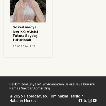
Sosyal medya
içerik üreticisi
Fatma Soydaş
tutuklandı
23.07.2026 19:21
Hakkımızda
Künye
İletişim
Arama
Son Dakika
Hava Durumu
Namaz Vakitleri
Admin Giriş
© 2026 HaberdarSeo. Tüm hakları saklıdır.
Haberin Merkezi