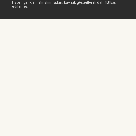
Haber içerikleri izin alınmadan, kaynak gösterilerek dahi iktibas
edilemez.