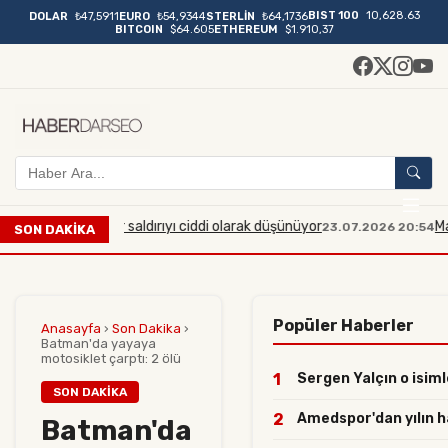
BIST 100
10,628.63
DOLAR
₺47,5911
EURO
₺54,9344
STERLİN
₺64,1736
BITCOIN
$64.605
ETHEREUM
$1.910,37
ük çaplı bir saldırıyı ciddi olarak düşünüyor
Manisa'da m
23.07.2026 20:54
SON DAKİKA
Popüler Haberler
Anasayfa
›
Son Dakika
›
Batman'da yayaya
motosiklet çarptı: 2 ölü
1
Sergen Yalçın o isimle
SON DAKIKA
2
Amedspor'dan yılın ham
Batman'da