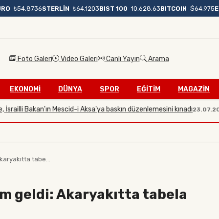
BIST 100
10,628.63
BITCOIN
$64.975
E
URO
₺54,8736
STERLİN
₺64,1203
Foto Galeri
Video Galeri
Canlı Yayın
Arama
EKONOMİ
DÜNYA
SPOR
EĞİTİM
MAGAZİN
li Bakan'ın Mescid-i Aksa'ya baskın düzenlemesini kınadı
23.07.2026 19:3
Akaryakıtta tabe...
im geldi: Akaryakıtta tabela