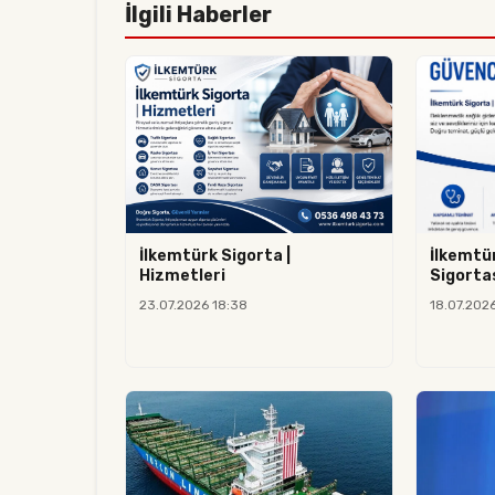
İlgili Haberler
İlkemtürk Sigorta |
İlkemtür
Hizmetleri
Sigorta
23.07.2026 18:38
18.07.2026