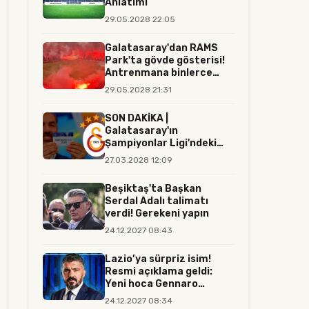
Anlatımı
29.05.2028 22:05
Galatasaray'dan RAMS
Park'ta gövde gösterisi!
Antrenmana binlerce
tara...
29.05.2028 21:31
SON DAKİKA |
Galatasaray'ın
Şampiyonlar Ligi'ndeki
rakibi resmen belli...
27.03.2028 12:09
Beşiktaş'ta Başkan
Serdal Adalı talimatı
verdi! Gerekeni yapın
24.12.2027 08:43
Lazio’ya sürpriz isim!
Resmi açıklama geldi:
Yeni hoca Gennaro
Gattuso...
24.12.2027 08:34