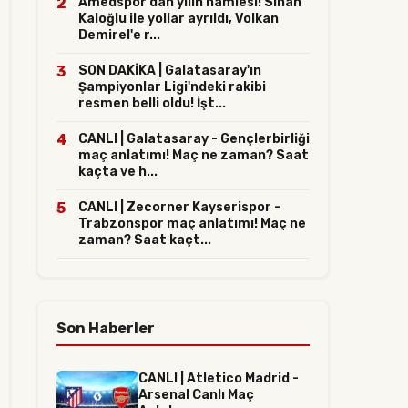
2
Amedspor'dan yılın hamlesi! Sinan
Kaloğlu ile yollar ayrıldı, Volkan
Demirel'e r...
3
SON DAKİKA | Galatasaray'ın
Şampiyonlar Ligi'ndeki rakibi
resmen belli oldu! İşt...
4
CANLI | Galatasaray - Gençlerbirliği
maç anlatımı! Maç ne zaman? Saat
kaçta ve h...
5
CANLI | Zecorner Kayserispor -
Trabzonspor maç anlatımı! Maç ne
zaman? Saat kaçt...
Son Haberler
CANLI | Atletico Madrid -
Arsenal Canlı Maç