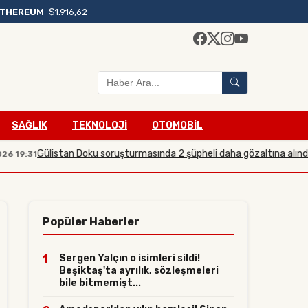
THEREUM
$1.916,62
SAĞLIK
TEKNOLOJİ
OTOMOBİL
Gülistan Doku soruşturmasında 2 şüpheli daha gözaltına alındı
1
23.07.2
Popüler Haberler
1
Sergen Yalçın o isimleri sildi!
Beşiktaş'ta ayrılık, sözleşmeleri
bile bitmemişt...