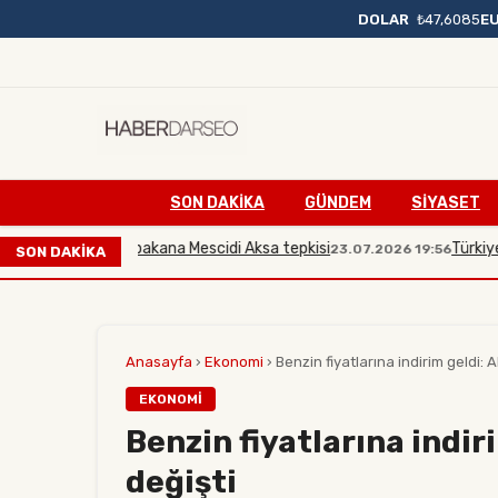
DOLAR
₺47,6085
E
SON DAKIKA
GÜNDEM
SİYASET
dan İsrailli bakana Mescidi Aksa tepkisi
Türkiye, İsrail
23.07.2026 19:56
SON DAKİKA
Anasayfa
›
Ekonomi
›
Benzin fiyatlarına indirim geldi: 
EKONOMI
Benzin fiyatlarına indir
değişti