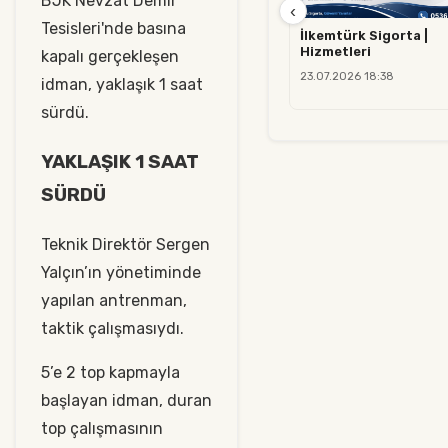
BJK Nevzat Demir
‹
Tesisleri'nde basına
İlkemtürk Sigorta |
Hizmetleri
kapalı gerçekleşen
23.07.2026 18:38
idman, yaklaşık 1 saat
sürdü.
YAKLAŞIK 1 SAAT
SÜRDÜ
Teknik Direktör Sergen
Yalçın’ın yönetiminde
yapılan antrenman,
taktik çalışmasıydı.
5’e 2 top kapmayla
başlayan idman, duran
top çalışmasının