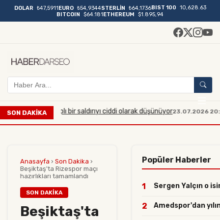
BIST 100
10,628.63
DOLAR
₺47,5911
EURO
₺54,9344
STERLİN
₺64,1736
BITCOIN
$64.181
ETHEREUM
$1.895,94
ı büyük çaplı bir saldırıyı ciddi olarak düşünüyor
Manisa
23.07.2026 20:54
SON DAKİKA
Popüler Haberler
Anasayfa
›
Son Dakika
›
Beşiktaş'ta Rizespor maçı
hazırlıkları tamamlandı
1
Sergen Yalçın o isi
SON DAKIKA
2
Amedspor'dan yılın 
Beşiktaş'ta