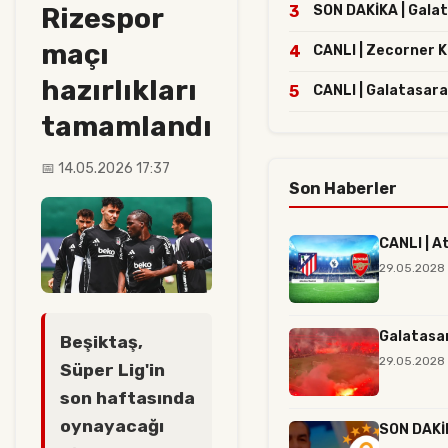
Rizespor
3
SON DAKİKA | Galata
maçı
4
CANLI | Zecorner 
hazırlıkları
5
CANLI | Galatasara
tamamlandı
📅 14.05.2026 17:37
Son Haberler
CANLI | A
29.05.2028
Galatasar
Beşiktaş,
29.05.2028 
Süper Lig'in
son haftasında
oynayacağı
SON DAKİK