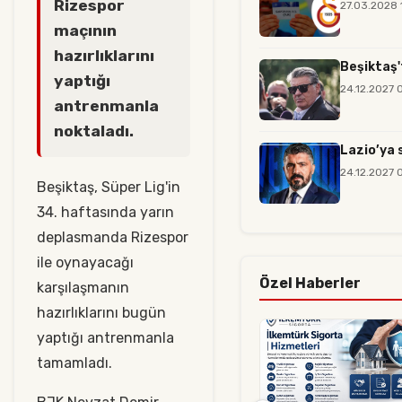
Rizespor
27.03.2028 
maçının
hazırlıklarını
Beşiktaş'
yaptığı
24.12.2027 
antrenmanla
noktaladı.
Lazio’ya 
24.12.2027 
Beşiktaş, Süper Lig'in
34. haftasında yarın
deplasmanda Rizespor
ile oynayacağı
Özel Haberler
karşılaşmanın
hazırlıklarını bugün
yaptığı antrenmanla
tamamladı.