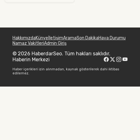
Hakkımızda
Künye
İletişim
Arama
Son Dakika
Hava Durumu
Namaz Vakitleri
Admin Giriş
© 2026 HaberdarSeo. Tüm hakları saklıdır.
Haberin Merkezi
Haber içerikleri izin alınmadan, kaynak gösterilerek dahi iktibas
edilemez.