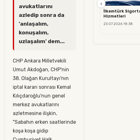
‹
avukatlarını
İlkemtürk Sigorta
azledip sonra da
Hizmetleri
'anlaşalım,
23.07.2026 18:38
konuşalım,
uzlaşalım' dem...
CHP Ankara Milletvekili
Umut Akdoğan, CHP'nin
38. Olağan Kurultayı'nın
iptal kararı sonrası Kemal
Kılıçdaroğlu'nun genel
merkez avukatlarını
azletmesine ilişkin,
"Sabahın erken saatlerinde
koşa koşa gidip
Cumhuriyet Halk