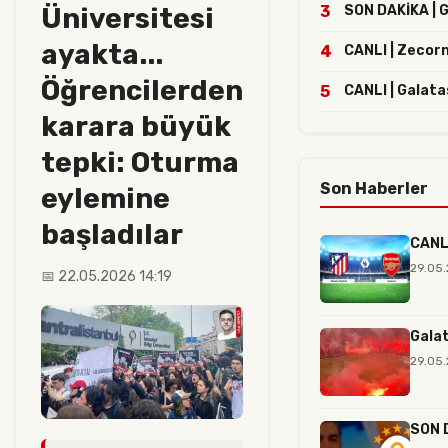
Üniversitesi
3
SON DAKİKA | Ga
ayakta...
4
CANLI | Zecor
Öğrencilerden
5
CANLI | Galata
karara büyük
tepki: Oturma
Son Haberler
eylemine
başladılar
CANLI
29.05
📅 22.05.2026 14:19
Galat
29.05.
SON D