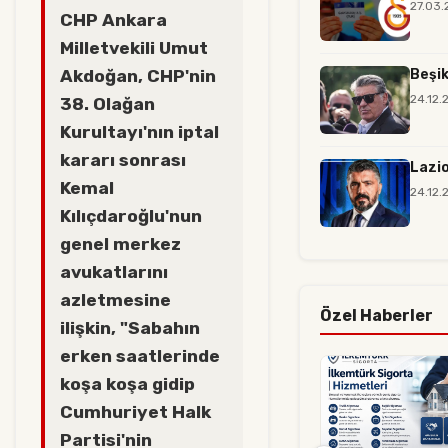
27.03.
CHP Ankara
Milletvekili Umut
Akdoğan, CHP'nin
Beşik
24.12.
38. Olağan
Kurultayı'nın iptal
kararı sonrası
Lazio
Kemal
24.12.
Kılıçdaroğlu'nun
genel merkez
avukatlarını
azletmesine
Özel Haberler
ilişkin, "Sabahın
erken saatlerinde
koşa koşa gidip
Cumhuriyet Halk
Partisi'nin