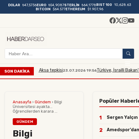
BIST 100
10,628.63
DOLAR
₺47,5736
EURO
₺54,9087
STERLİN
₺64,1778
BITCOIN
$64.577
ETHEREUM
$1.907,96
ana Mescidi Aksa tepkisi
Türkiye, İsrailli Bakan'ın Mesc
23.07.2026 19:56
SON DAKİKA
Popüler Haberl
Anasayfa
›
Gündem
›
Bilgi
Üniversitesi ayakta...
Öğrencilerden karara ...
1
Sergen Yalçın o
GÜNDEM
2
Amedspor'dan yı
Bilgi