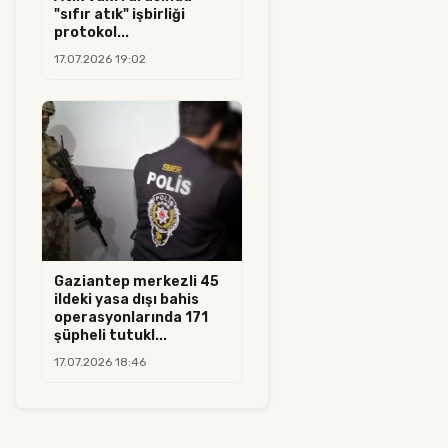
"sıfır atık" işbirliği
protokol...
17.07.2026 19:02
Gaziantep merkezli 45
ildeki yasa dışı bahis
operasyonlarında 171
şüpheli tutukl...
17.07.2026 18:46