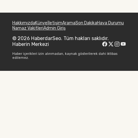
Hakkımızda
Künye
İletişim
Arama
Son Dakika
Hava Durumu
Namaz Vakitleri
Admin Giriş
© 2026 HaberdarSeo. Tüm hakları saklıdır.
Haberin Merkezi
Haber içerikleri izin alınmadan, kaynak gösterilerek dahi iktibas
edilemez.