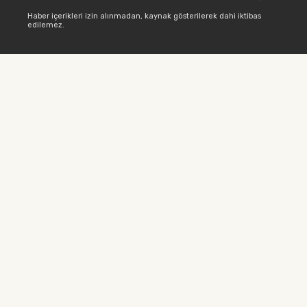
Haber içerikleri izin alınmadan, kaynak gösterilerek dahi iktibas
edilemez.