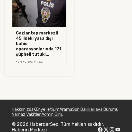
Gaziantep merkezli
45 ildeki yasa dışı
bahis
operasyonlarında 171
şüpheli tutukl...
17.07.2026 18:46
Hakkımızda
Künye
İletişim
Arama
Son Dakika
Hava Durumu
Namaz Vakitleri
Admin Giriş
© 2026 HaberdarSeo. Tüm hakları saklıdır.
Haberin Merkezi