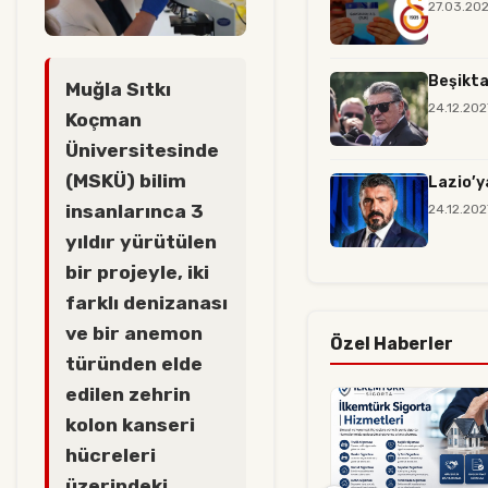
27.03.20
Beşikta
Muğla Sıtkı
24.12.20
Koçman
Üniversitesinde
(MSKÜ) bilim
Lazio’y
insanlarınca 3
24.12.20
yıldır yürütülen
bir projeyle, iki
farklı denizanası
ve bir anemon
Özel Haberler
türünden elde
edilen zehrin
kolon kanseri
hücreleri
üzerindeki