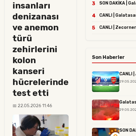
insanları
3
SON DAKİKA | Gala
denizanası
4
CANLI | Galatasa
ve anemon
5
CANLI | Zecorner
türü
zehirlerini
Son Haberler
kolon
kanseri
CANLI |
hücrelerinde
29.05.20
test etti
Galatas
📅 22.05.2026 11:46
29.05.202
SON DAK