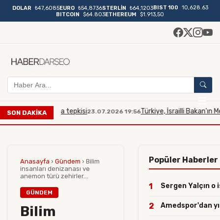
BIST 100
10,628.63
DOLAR
₺47,6085
EURO
₺54,8736
STERLİN
₺64,1203
BITCOIN
$64.803
ETHEREUM
$1.913,50
Mescidi Aksa tepkisi
Türkiye, İsrailli Bakan'ın Mescid-i
23.07.2026 19:56
SON DAKİKA
Popüler Haberler
Anasayfa
›
Gündem
›
Bilim
insanları denizanası ve
anemon türü zehirler...
1
Sergen Yalçın o i
GÜNDEM
2
Amedspor'dan yılı
Bilim