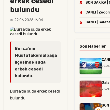
erkek cesedi
3
SON DAKİKA | G
bulundu
4
CANLI | Zecor
📅 22.06.2026 16:04
5
CANLI | Galat
Son Haberler
Bursa'nın
Mustafakemalpaşa
CANL
ilçesinde suda
29.05
erkek cesedi
bulundu.
Gala
29.05
Bursa'da suda erkek cesedi
bulundu
SON 