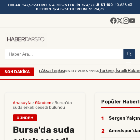
BIST 100
10,628.63
DOLAR
₺47,5736
EURO
₺54,9087
STERLİN
₺64,1778
BITCOIN
$64.876
ETHEREUM
$1.914,32
bakana Mescidi Aksa tepkisi
Türkiye, İsrailli Bakan'ın M
23.07.2026 19:56
SON DAKİKA
Popüler Haberl
Anasayfa
›
Gündem
›
Bursa'da
suda erkek cesedi bulundu
GÜNDEM
1
Sergen Yalçın 
Bursa'da suda
2
Amedspor'dan y