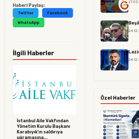
27.03
Haberi Paylaş:
Twitter
Facebook
WhatsApp
Beşi
24.12
İlgili Haberler
Lazi
24.12
Özel Haberler
İstanbul Aile Vakfından
Yönetim Kurulu Başkanı
Karabıyık'ın saldırıya
uğramasına...