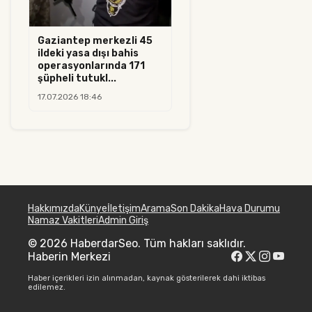
Gaziantep merkezli 45
ildeki yasa dışı bahis
operasyonlarında 171
şüpheli tutukl...
17.07.2026 18:46
Hakkımızda
Künye
İletişim
Arama
Son Dakika
Hava Durumu
Namaz Vakitleri
Admin Giriş
© 2026 HaberdarSeo. Tüm hakları saklıdır.
Haberin Merkezi
Haber içerikleri izin alınmadan, kaynak gösterilerek dahi iktibas
edilemez.