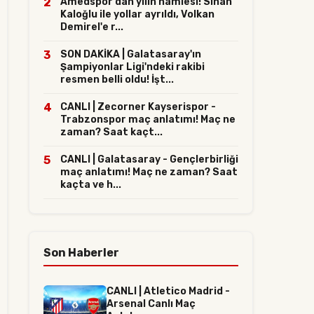
2
Amedspor'dan yılın hamlesi! Sinan
Kaloğlu ile yollar ayrıldı, Volkan
Demirel'e r...
3
SON DAKİKA | Galatasaray'ın
Şampiyonlar Ligi'ndeki rakibi
resmen belli oldu! İşt...
4
CANLI | Zecorner Kayserispor -
Trabzonspor maç anlatımı! Maç ne
zaman? Saat kaçt...
5
CANLI | Galatasaray - Gençlerbirliği
maç anlatımı! Maç ne zaman? Saat
kaçta ve h...
Son Haberler
CANLI | Atletico Madrid -
Arsenal Canlı Maç