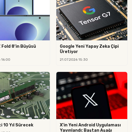
 Fold 8’in Büyüsü
Google Yeni Yapay Zeka Çipi
Üretiyor
 16:00
21.07.2026 15:30
i 10 Yıl Sürecek
X’in Yeni Android Uygulaması
Yayınlandı: Baştan Aşağı