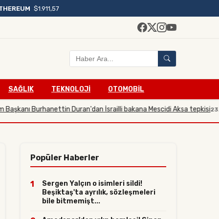
THEREUM
$1.911,57
SAĞLIK
TEKNOLOJİ
OTOMOBİL
anı Burhanettin Duran'dan İsrailli bakana Mescidi Aksa tepkisi
23.07.202
Popüler Haberler
1
Sergen Yalçın o isimleri sildi!
Beşiktaş'ta ayrılık, sözleşmeleri
bile bitmemişt...