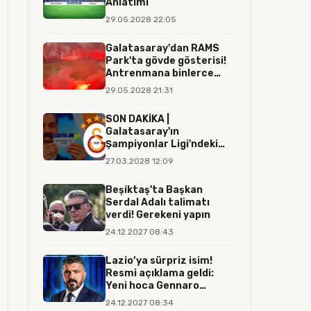
Anlatımı
29.05.2028 22:05
Galatasaray'dan RAMS
Park'ta gövde gösterisi!
Antrenmana binlerce
tara...
29.05.2028 21:31
SON DAKİKA |
Galatasaray'ın
Şampiyonlar Ligi'ndeki
rakibi resmen belli...
27.03.2028 12:09
Beşiktaş'ta Başkan
Serdal Adalı talimatı
verdi! Gerekeni yapın
24.12.2027 08:43
Lazio’ya sürpriz isim!
Resmi açıklama geldi:
Yeni hoca Gennaro
Gattuso...
24.12.2027 08:34