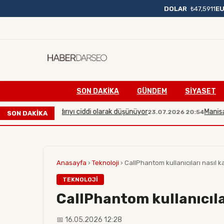
DOLAR
₺47,5911
E
SON DAKIKA
GÜNDEM
SİYASET
çaplı bir saldırıyı ciddi olarak düşünüyor
Manisa'da midi
23.07.2026 20:54
SON DAKİKA
Anasayfa
›
Teknoloji
›
CallPhantom kullanıcıları nasıl k
TEKNOLOJI
CallPhantom kullanıcıla
📅 16.05.2026 12:28