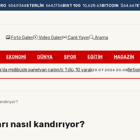
BIST 100
10,628.63
BITCOIN
$64.667
E
URO
₺54,9344
STERLİN
₺64,1736
Foto Galeri
Video Galeri
Canlı Yayın
Arama
EKONOMİ
DÜNYA
SPOR
EĞİTİM
MAGAZİN
büsle panelvan çarpıştı: 1 ölü, 10 yaralı
İletişim Başk
23.07.2026 20:08
andırıyor?
rı nasıl kandırıyor?