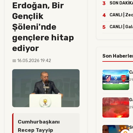
Erdoğan, Bir
3
SON DAKİKA 
Gençlik
4
CANLI | Ze
Şöleni'nde
5
CANLI | Ga
gençlere hitap
ediyor
Son Haberle
📅 16.05.2026 19:42
C
29
G
29
Cumhurbaşkanı
S
Recep Tayyip