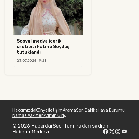
Sosyal medya içerik
üreticisi Fatma Soydaş
tutuklandı
23.07.2026 19:21
Hakkımızda
Künye
İletişim
Arama
Son Dakika
Hava Durumu
Namaz Vakitleri
Admin Giriş
© 2026 HaberdarSeo. Tüm hakları saklıdır.
Haberin Merkezi