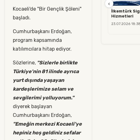
‹
Kocaeli'de "Bir Gençlik Şöleni"
İlkemtürk Sig
Hizmetleri
başladı.
23.07.2026 18:3
Cumhurbaşkanı Erdoğan,
program kapsamında
katılımcılara hitap ediyor.
Sözlerine,
"Sizlerle birlikte
Türkiye'nin 81 ilinde ayrıca
yurt dışında yaşayan
kardeşlerimize selam ve
sevgilerimi yolluyorum."
diyerek başlayan
Cumhurbaşkanı Erdoğan,
"Emeğin merkezi Kocaeli'ye
hepiniz hoş geldiniz sefalar