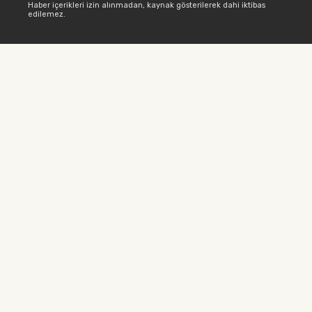
Haber içerikleri izin alınmadan, kaynak gösterilerek dahi iktibas
edilemez.