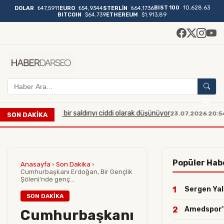
BIST 100
10,628.63
DOLAR
₺47,5911
EURO
₺54,9344
STERLİN
₺64,1736
BITCOIN
$64.739
ETHEREUM
$1.913,89
üyük çaplı bir saldırıyı ciddi olarak düşünüyor
Manisa'da
23.07.2026 20:54
SON DAKİKA
Popüler Hab
Anasayfa
›
Son Dakika
›
Cumhurbaşkanı Erdoğan, Bir Gençlik
Şöleni'nde genç...
1
Sergen Yalç
SON DAKIKA
2
Amedspor'da
Cumhurbaşkanı