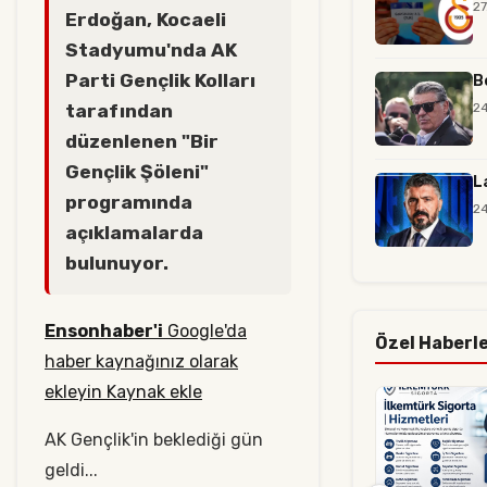
27
Erdoğan, Kocaeli
Stadyumu'nda AK
Parti Gençlik Kolları
B
tarafından
24
düzenlenen "Bir
Gençlik Şöleni"
L
programında
24
açıklamalarda
bulunuyor.
Ensonhaber'i
Google'da
Özel Haberl
haber kaynağınız olarak
ekleyin Kaynak ekle
AK Gençlik'in beklediği gün
geldi...