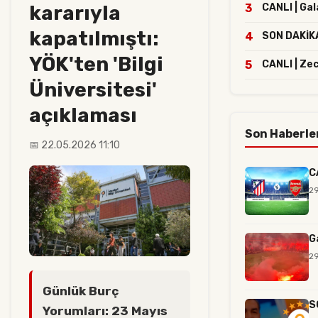
kararıyla
3
CANLI | Ga
kapatılmıştı:
4
SON DAKİKA 
YÖK'ten 'Bilgi
5
CANLI | Ze
Üniversitesi'
açıklaması
Son Haberle
📅 22.05.2026 11:10
C
29
G
29
Günlük Burç
S
Yorumları: 23 Mayıs