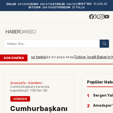
BIST 100
10,628.63
DOLAR
₺47,6085
EURO
₺54,8736
STERLİN
₺64,1203
BITCOIN
$64.888
ETHEREUM
$1.916,26
a Mescidi Aksa tepkisi
Türkiye, İsrailli Bakan'ın Mescid
23.07.2026 19:56
SON DAKİKA
Popüler Hab
Anasayfa
›
Gündem
›
Cumhurbaşkanı kararıyla
kapatılmıştı: YÖK'ten 'Bil...
1
Sergen Yalç
GÜNDEM
2
Amedspor'da
Cumhurbaşkanı