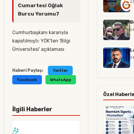
27
Cumartesi Oğlak
Burcu Yorumu7
B
24
Cumhurbaşkanı kararıyla
kapatılmıştı: YÖK'ten 'Bilgi
Üniversitesi' açıklaması
L
24
Haberi Paylaş:
Twitter
Facebook
WhatsApp
Özel Haberl
İlgili Haberler