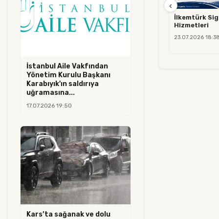
‹
İlkemtürk Sig
Hizmetleri
23.07.2026 18:3
İstanbul Aile Vakfından
Yönetim Kurulu Başkanı
Karabıyık'ın saldırıya
uğramasına...
17.07.2026 19:50
Kars’ta sağanak ve dolu