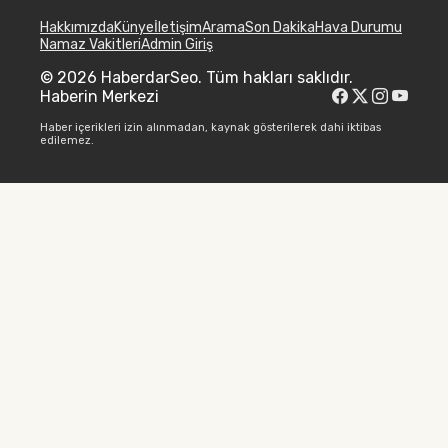
Hakkımızda
Künye
İletişim
Arama
Son Dakika
Hava Durumu
Namaz Vakitleri
Admin Giriş
© 2026 HaberdarSeo. Tüm hakları saklıdır.
Haberin Merkezi
Haber içerikleri izin alınmadan, kaynak gösterilerek dahi iktibas
edilemez.