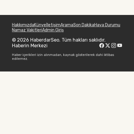
Hakkımızda
Künye
İletişim
Arama
Son Dakika
Hava Durumu
Namaz Vakitleri
Admin Giriş
© 2026 HaberdarSeo. Tüm hakları saklıdır.
Haberin Merkezi
Haber içerikleri izin alınmadan, kaynak gösterilerek dahi iktibas
edilemez.