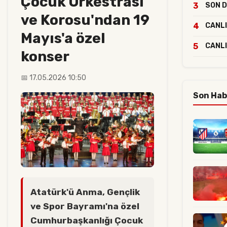
Çocuk Orkestrası
3
SON DA
ve Korosu'ndan 19
4
CANLI
Mayıs'a özel
5
CANLI
konser
📅 17.05.2026 10:50
Son Hab
Atatürk'ü Anma, Gençlik
ve Spor Bayramı'na özel
Cumhurbaşkanlığı Çocuk