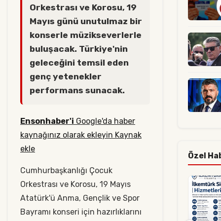
Orkestrası ve Korosu, 19
Mayıs günü unutulmaz bir
konserle müzikseverlerle
buluşacak. Türkiye'nin
geleceğini temsil eden
genç yetenekler
performans sunacak.
Ensonhaber'i
Google'da haber
kaynağınız olarak ekleyin Kaynak
ekle
Özel Ha
Cumhurbaşkanlığı Çocuk
Orkestrası ve Korosu, 19 Mayıs
Atatürk'ü Anma, Gençlik ve Spor
Bayramı konseri için hazırlıklarını