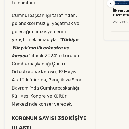
tamamladı.
‹
İlkemtür
Cumhurbaşkanlığı tarafından,
Hizmetl
23.07.202
geleneksel müziği yaşatmak ve
geleceğin müzisyenlerini
yetiştirmek amacıyla,
"Türkiye
Yüzyılı'nın ilk orkestra ve
korosu"
olarak 2024'te kurulan
Cumhurbaşkanlığı Çocuk
Orkestrası ve Korosu, 19 Mayıs
Atatürk'ü Anma, Gençlik ve Spor
Bayramı'nda Cumhurbaşkanlığı
Külliyesi Kongre ve Kültür
Merkezi'nde konser verecek.
KORONUN SAYISI 350 KİŞİYE
ULAŞTI