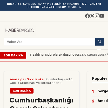
BIST 100
10,628.63
DOLAR
₺47,5911
EURO
₺54,9344
STERLİN
₺64,1736
BITCOIN
$64.356
ETHEREUM
$1.904,05
k çaplı bir saldırıyı ciddi olarak düşünüyor
Manisa'da mi
23.07.2026 20:54
SON DAKİKA
Popüler
Anasayfa
›
Son Dakika
›
Cumhurbaşkanlığı
Çocuk Orkestrası ve Korosu'ndan 1...
SON DAKIKA
1
Sergen
Cumhurbaşkanlığı
2
Amedsp