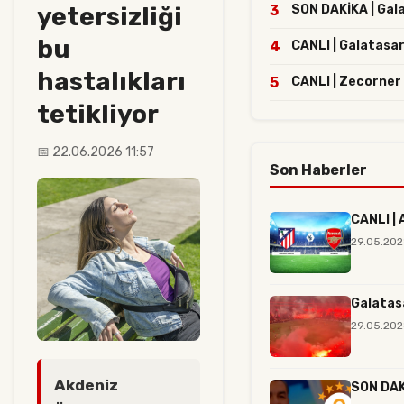
yetersizliği
3
SON DAKİKA | Galat
bu
4
CANLI | Galatasar
hastalıkları
5
CANLI | Zecorner
tetikliyor
📅 22.06.2026 11:57
Son Haberler
CANLI | 
29.05.202
Galatas
29.05.202
Akdeniz
SON DAKİ