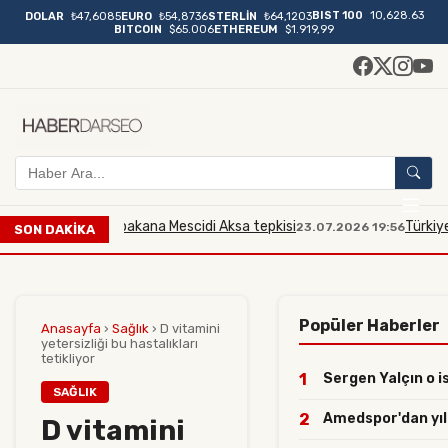
BIST 100
10,628.63
DOLAR
₺47,6085
EURO
₺54,8736
STERLİN
₺64,1203
BITCOIN
$65.006
ETHEREUM
$1.919,99
 İsrailli bakana Mescidi Aksa tepkisi
Türkiye, İsrailli
23.07.2026 19:56
SON DAKİKA
Popüler Haberler
Anasayfa
›
Sağlık
›
D vitamini
yetersizliği bu hastalıkları
tetikliyor
1
Sergen Yalçın o is
SAĞLIK
2
Amedspor'dan yılın
D vitamini