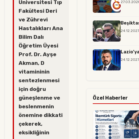
Üniversitesi Tıp
27.03.202
Fakültesi Deri
ve Zührevi
Beşiktaş
Hastalıkları Ana
24.12.202
Bilim Dalı
Öğretim Üyesi
Lazio’ya
Prof. Dr. Ayşe
24.12.202
Akman, D
vitamininin
sentezlenmesi
için doğru
güneşlenme ve
Özel Haberler
beslenmenin
önemine dikkati
çekerek,
eksikliğinin