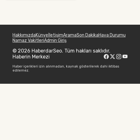
Hakkımızda
Künye
İletişim
Arama
Son Dakika
Hava Durumu
Namaz Vakitleri
Admin Giriş
© 2026 HaberdarSeo. Tüm hakları saklıdır.
Haberin Merkezi
Haber içerikleri izin alınmadan, kaynak gösterilerek dahi iktibas
edilemez.