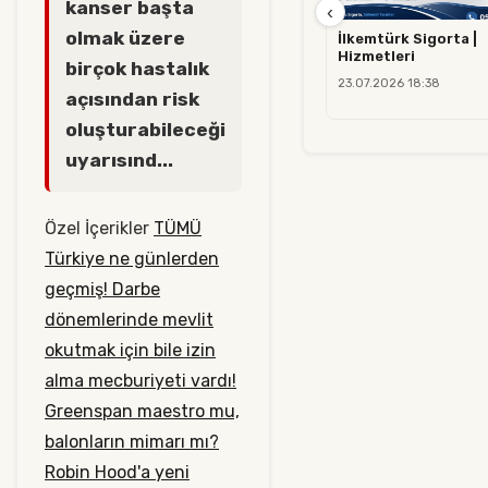
kanser başta
‹
olmak üzere
İlkemtürk Sigorta |
Hizmetleri
birçok hastalık
23.07.2026 18:38
açısından risk
oluşturabileceği
uyarısınd...
Özel İçerikler
TÜMÜ
Türkiye ne günlerden
geçmiş! Darbe
dönemlerinde mevlit
okutmak için bile izin
alma mecburiyeti vardı!
Greenspan maestro mu,
balonların mimarı mı?
Robin Hood'a yeni