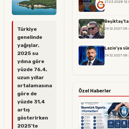
27.03.2028 12
Beşiktaş'ta
Türkiye
24.12.2027 08
genelinde
yağışlar,
Lazio’ya sü
2025 su
24.12.2027 08
yılına göre
yüzde 76,4,
uzun yıllar
ortalamasına
Özel Haberler
göre de
yüzde 31,4
artış
gösterirken
2025'te