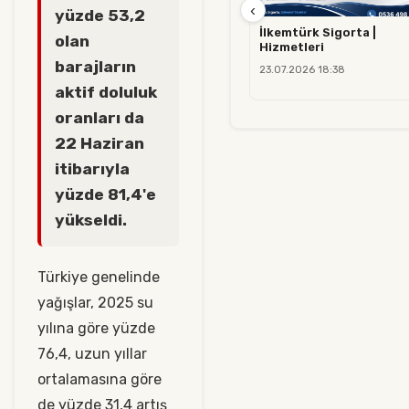
‹
yüzde 53,2
İlkemtürk Sigorta |
olan
Hizmetleri
barajların
23.07.2026 18:38
aktif doluluk
oranları da
22 Haziran
itibarıyla
yüzde 81,4'e
yükseldi.
Türkiye genelinde
yağışlar, 2025 su
yılına göre yüzde
76,4, uzun yıllar
ortalamasına göre
de yüzde 31,4 artış