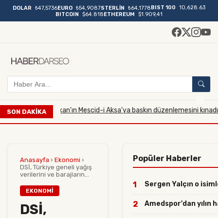
BIST 100
10,628.63
DOLAR
₺47,5736
EURO
₺54,9087
STERLİN
₺64,1778
BITCOIN
$64.818
ETHEREUM
$1.909,41
e, İsrailli Bakan'ın Mescid-i Aksa'ya baskın düzenlemesini kınadı
23.07.20
SON DAKİKA
Popüler Haberler
Anasayfa
›
Ekonomi
›
DSİ, Türkiye geneli yağış
verilerini ve barajların...
1
Sergen Yalçın o isimle
EKONOMI
2
Amedspor'dan yılın ham
DSİ,