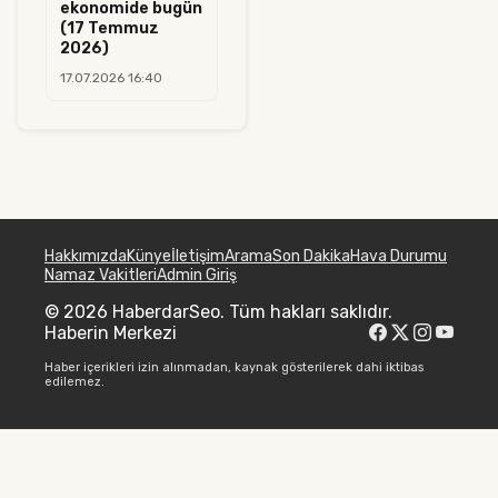
ekonomide bugün
(17 Temmuz
2026)
17.07.2026 16:40
Hakkımızda
Künye
İletişim
Arama
Son Dakika
Hava Durumu
Namaz Vakitleri
Admin Giriş
© 2026 HaberdarSeo. Tüm hakları saklıdır.
Haberin Merkezi
Haber içerikleri izin alınmadan, kaynak gösterilerek dahi iktibas
edilemez.