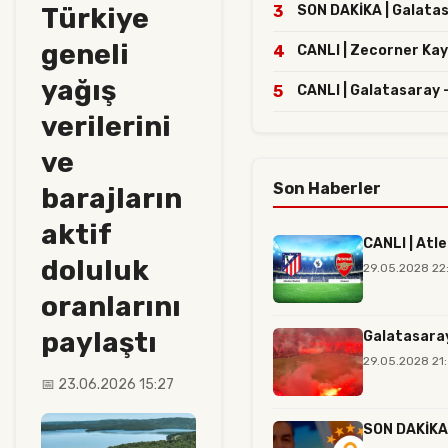
Türkiye
3
SON DAKİKA | Galatasa
geneli
4
CANLI | Zecorner Kay
yağış
5
CANLI | Galatasaray 
verilerini
ve
Son Haberler
barajların
aktif
CANLI | Atl
doluluk
29.05.2028 22
oranlarını
paylaştı
Galatasaray
29.05.2028 21:
📅 23.06.2026 15:27
SON DAKİKA |