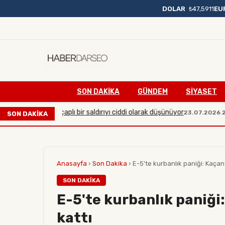
DOLAR
₺47,5911
EU
SON DAKIKA
GÜNDEM
SİYASET
arşı büyük çaplı bir saldırıyı ciddi olarak düşünüyor
Man
23.07.2026 20:54
SON DAKİKA
Anasayfa
›
Son Dakika
›
E-5'te kurbanlık paniği: Kaçan d
SON DAKIKA
E-5'te kurbanlık paniği:
kattı