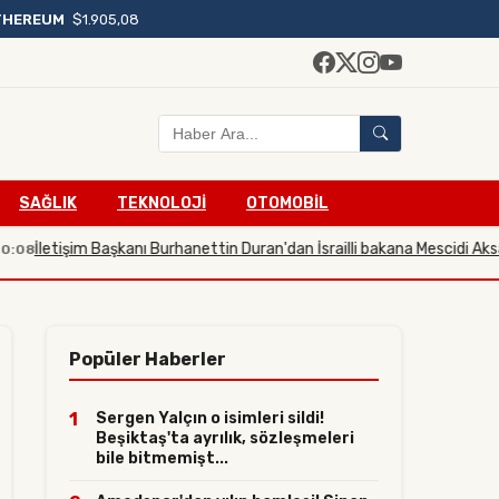
THEREUM
$1.905,08
SAĞLIK
TEKNOLOJİ
OTOMOBİL
etişim Başkanı Burhanettin Duran'dan İsrailli bakana Mescidi Aksa tepkis
Popüler Haberler
1
Sergen Yalçın o isimleri sildi!
Beşiktaş'ta ayrılık, sözleşmeleri
bile bitmemişt...