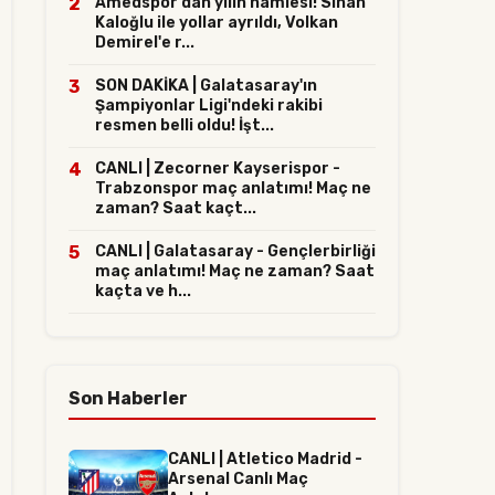
2
Amedspor'dan yılın hamlesi! Sinan
Kaloğlu ile yollar ayrıldı, Volkan
Demirel'e r...
3
SON DAKİKA | Galatasaray'ın
Şampiyonlar Ligi'ndeki rakibi
resmen belli oldu! İşt...
4
CANLI | Zecorner Kayserispor -
Trabzonspor maç anlatımı! Maç ne
zaman? Saat kaçt...
5
CANLI | Galatasaray - Gençlerbirliği
maç anlatımı! Maç ne zaman? Saat
kaçta ve h...
Son Haberler
CANLI | Atletico Madrid -
Arsenal Canlı Maç