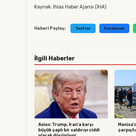
Kaynak: İhlas Haber Ajansı (İHA)
Haberi Paylaş:
Twitter
Facebook
İlgili Haberler
Axios: Trump, İran'a karşı
Manisa'
büyük çaplı bir saldırıyı ciddi
çarpıştı:
olarak düşünüyor