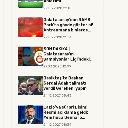
Anlatımı
29.05.2028 22:05
Galatasaray'dan RAMS
Park'ta gövde gösterisi!
Antrenmana binlerce
tara...
29.05.2028 21:31
SON DAKİKA |
Galatasaray'ın
Şampiyonlar Ligi'ndeki
rakibi resmen belli...
27.03.2028 12:09
Beşiktaş'ta Başkan
Serdal Adalı talimatı
verdi! Gerekeni yapın
24.12.2027 08:43
Lazio’ya sürpriz isim!
Resmi açıklama geldi:
Yeni hoca Gennaro
Gattuso...
24.12.2027 08:34