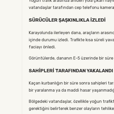
Yoğun trafik arasında aniden yola çıkan hayva
vatandaşlar tarafından cep telefonu kameral
SÜRÜCÜLER ŞAŞKINLIKLA İZLEDİ
Karayolunda ilerleyen dana, araçların arasınd
içinde durumu izledi. Trafikte kısa süreli ya
faciayı önledi.
Görüntülerde, dananın E-5 üzerinde bir süre i
SAHİPLERİ TARAFINDAN YAKALANDI
Kaçan kurbanlığın bir süre sonra sahipleri ta
bir yaralanma ya da maddi hasar yaşanmadığı 
Bölgedeki vatandaşlar, özellikle yoğun trafi
gerektiğini belirterek benzer olayların tehlik