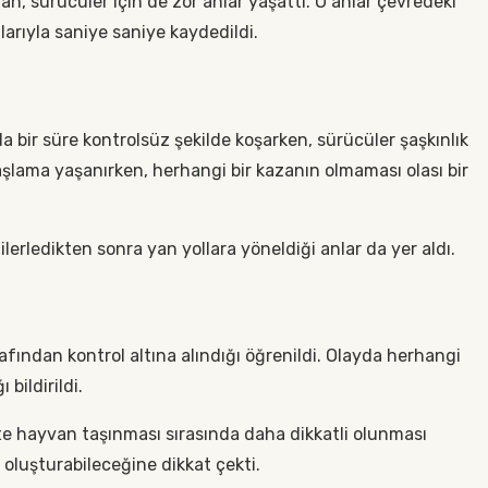
n, sürücüler için de zor anlar yaşattı. O anlar çevredeki
arıyla saniye saniye kaydedildi.
a bir süre kontrolsüz şekilde koşarken, sürücüler şaşkınlık
vaşlama yaşanırken, herhangi bir kazanın olmaması olası bir
lerledikten sonra yan yollara yöneldiği anlar da yer aldı.
rafından kontrol altına alındığı öğrenildi. Olayda herhangi
bildirildi.
kte hayvan taşınması sırasında daha dikkatli olunması
e oluşturabileceğine dikkat çekti.