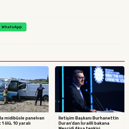
WhatsApp
da midibüsle panelvan
İletişim Başkanı Burhanettin
 1 ölü, 10 yaralı
Duran'dan İsrailli bakana
Mescidi Aksa tepkisi