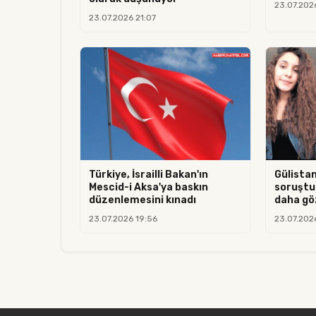
23.07.202
23.07.2026 21:07
Türkiye, İsrailli Bakan'ın
Gülista
Mescid-i Aksa'ya baskın
soruştu
düzenlemesini kınadı
daha göz
23.07.2026 19:56
23.07.202