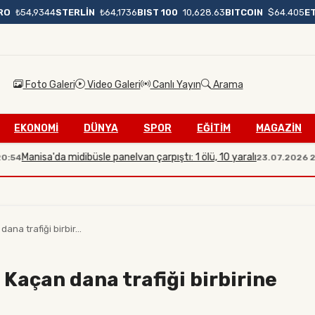
BIST 100
10,628.63
BITCOIN
$64.405
E
RO
₺54,9344
STERLİN
₺64,1736
Foto Galeri
Video Galeri
Canlı Yayın
Arama
EKONOMİ
DÜNYA
SPOR
EĞİTİM
MAGAZİN
isa'da midibüsle panelvan çarpıştı: 1 ölü, 10 yaralı
İl
23.07.2026 20:08
ana trafiği birbir...
 Kaçan dana trafiği birbirine