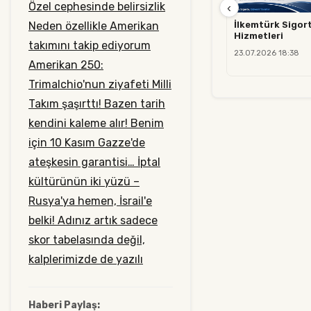
Özel cephesinde belirsizlik
‹
Neden özellikle Amerikan
İlkemtürk Sigort
Hizmetleri
takımını takip ediyorum
23.07.2026 18:38
Amerikan 250:
Trimalchio'nun ziyafeti
Milli
Takım şaşırttı!
Bazen tarih
kendini kaleme alır!
Benim
için 10 Kasım
Gazze'de
ateşkesin garantisi…
İptal
kültürünün iki yüzü –
Rusya'ya hemen, İsrail'e
belki!
Adınız artık sadece
skor tabelasında değil,
kalplerimizde de yazılı
Haberi Paylaş: