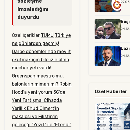
sözleşme
27.03
imzaladığını
duyurdu
Beşi
24.12
Özel İçerikler
TÜMÜ
Türkiye
ne günlerden geçmiş!
Lazi
Darbe dönemlerinde mevlit
24.12
okutmak için bile izin alma
mecburiyeti vardı!
Greenspan maestro mu,
balonların mimarı mı?
Robin
Özel Haberler
Hood'a yeni yorum
5G'de
Yeni Tartışma: Cihazda
Yerlilik
Ehud Olmert'in
makalesi ve Filistin'in
geleceği
"Yezit" ile "Efendi"