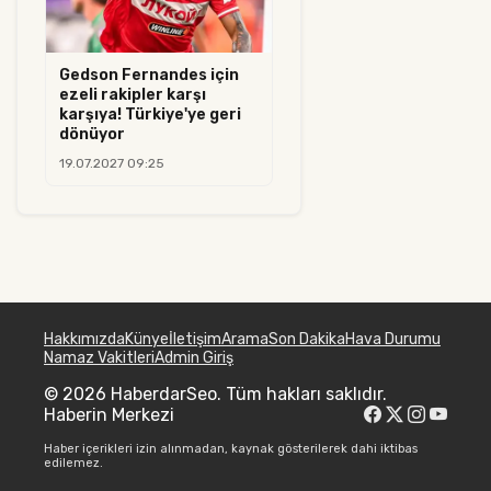
Gedson Fernandes için
ezeli rakipler karşı
karşıya! Türkiye'ye geri
dönüyor
19.07.2027 09:25
Hakkımızda
Künye
İletişim
Arama
Son Dakika
Hava Durumu
Namaz Vakitleri
Admin Giriş
© 2026 HaberdarSeo. Tüm hakları saklıdır.
Haberin Merkezi
Haber içerikleri izin alınmadan, kaynak gösterilerek dahi iktibas
edilemez.