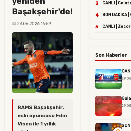
yeniden
3
CANLI | Galat
Başakşehir'de!
4
SON DAKİKA | G
📅 23.06.2026 16:59
5
CANLI | Zecor
Son Haberler
CANL
29.05
Gala
29.05
RAMS Başakşehir,
eski oyuncusu Edin
Visca ile 1 yıllık
SON 