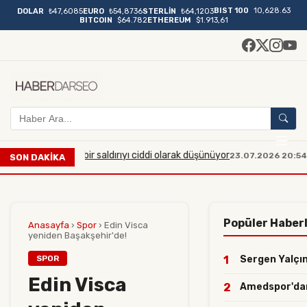
BIST 100
10,628.63
DOLAR
₺47,6085
EURO
₺54,8736
STERLİN
₺64,1203
BITCOIN
$64.782
ETHEREUM
$1.913,61
üyük çaplı bir saldırıyı ciddi olarak düşünüyor
Manisa'da
23.07.2026 20:54
SON DAKİKA
Popüler Haber
Anasayfa
›
Spor
›
Edin Visca
yeniden Başakşehir'de!
SPOR
1
Sergen Yalçın 
Edin Visca
2
Amedspor'dan y