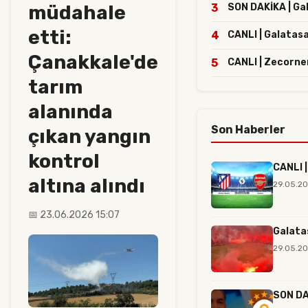
müdahale
3
SON DAKİKA | Gal
etti:
4
CANLI | Galatasa
Çanakkale'de
5
CANLI | Zecorne
tarım
alanında
Son Haberler
çıkan yangın
kontrol
CANLI |
altına alındı
29.05.20
📅 23.06.2026 15:07
Galata
29.05.20
SON DAK