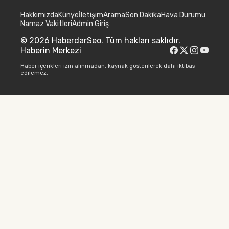
Hakkımızda
Künye
İletişim
Arama
Son Dakika
Hava Durumu
Namaz Vakitleri
Admin Giriş
© 2026 HaberdarSeo. Tüm hakları saklıdır.
Haberin Merkezi
Haber içerikleri izin alınmadan, kaynak gösterilerek dahi iktibas
edilemez.