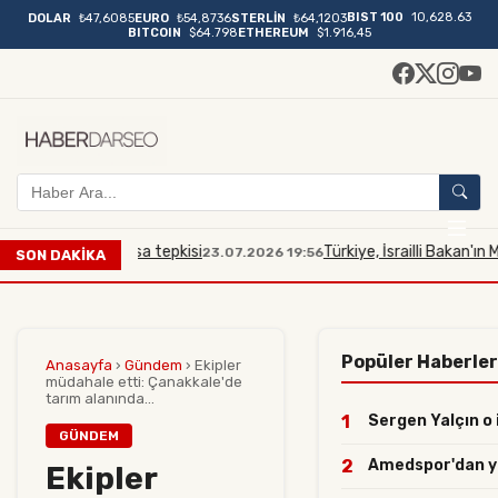
BIST 100
10,628.63
DOLAR
₺47,6085
EURO
₺54,8736
STERLİN
₺64,1203
BITCOIN
$64.798
ETHEREUM
$1.916,45
Mescidi Aksa tepkisi
Türkiye, İsrailli Bakan'ın Mescid-
23.07.2026 19:56
SON DAKİKA
Popüler Haberler
Anasayfa
›
Gündem
›
Ekipler
müdahale etti: Çanakkale'de
tarım alanında...
1
Sergen Yalçın o i
GÜNDEM
2
Amedspor'dan yılı
Ekipler