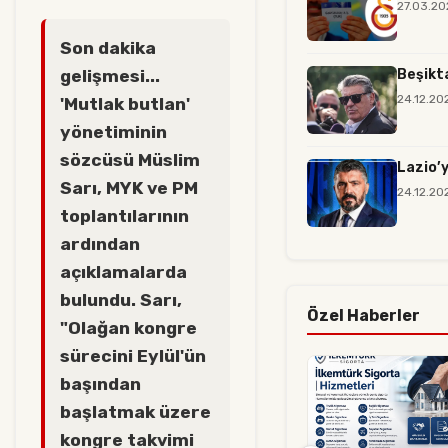
27.03.20
Son dakika
Beşikta
gelişmesi...
24.12.20
'Mutlak butlan'
yönetiminin
sözcüsü Müslim
Lazio’y
Sarı, MYK ve PM
24.12.20
toplantılarının
ardından
açıklamalarda
bulundu. Sarı,
Özel Haberler
"Olağan kongre
sürecini Eylül'ün
başından
başlatmak üzere
kongre takvimi