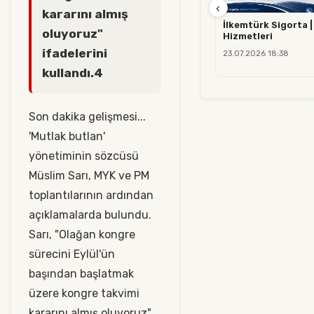
‹
kararını almış
İlkemtürk Sigorta |
oluyoruz"
Hizmetleri
ifadelerini
23.07.2026 18:38
kullandı.4
Son dakika gelişmesi...
'Mutlak butlan'
yönetiminin sözcüsü
Müslim Sarı, MYK ve PM
toplantılarının ardından
açıklamalarda bulundu.
Sarı, "Olağan kongre
sürecini Eylül'ün
başından başlatmak
üzere kongre takvimi
kararını almış oluyoruz"