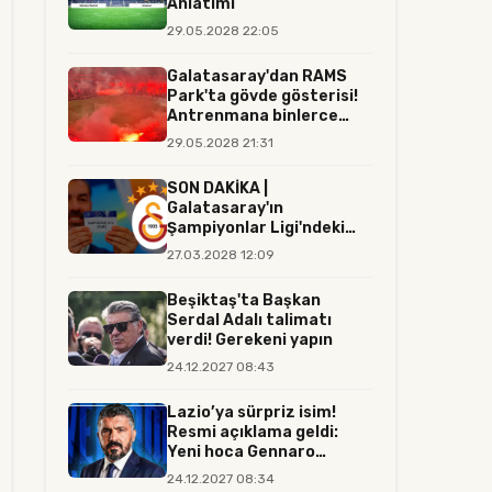
Anlatımı
29.05.2028 22:05
Galatasaray'dan RAMS
Park'ta gövde gösterisi!
Antrenmana binlerce
tara...
29.05.2028 21:31
SON DAKİKA |
Galatasaray'ın
Şampiyonlar Ligi'ndeki
rakibi resmen belli...
27.03.2028 12:09
Beşiktaş'ta Başkan
Serdal Adalı talimatı
verdi! Gerekeni yapın
24.12.2027 08:43
Lazio’ya sürpriz isim!
Resmi açıklama geldi:
Yeni hoca Gennaro
Gattuso...
24.12.2027 08:34