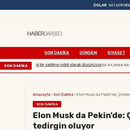
DOLAR
₺47,6085
E
SON DAKIKA
GÜNDEM
SİYASET
ı büyük çaplı bir saldırıyı ciddi olarak düşünüyor
Manisa
23.07.2026 20:54
SON DAKİKA
Anasayfa
›
Son Dakika
›
Elon Musk da Pekin'de: Çinlile
SON DAKIKA
Elon Musk da Pekin'de: 
tedirgin oluyor