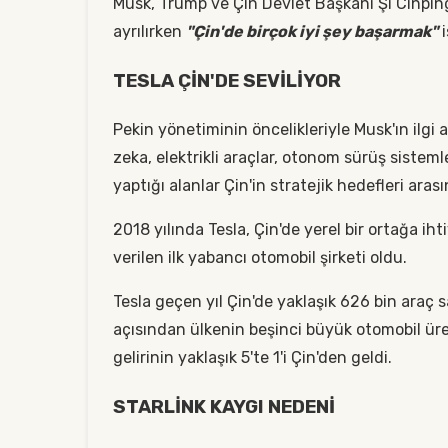
Musk, Trump ve Çin Devlet Başkanı Şi Cinping
ayrılırken
"Çin'de birçok iyi şey başarmak"
i
TESLA ÇİN'DE SEVİLİYOR
Pekin yönetiminin öncelikleriyle Musk'ın ilgi 
zeka, elektrikli araçlar, otonom sürüş sistemle
yaptığı alanlar Çin'in stratejik hedefleri arası
2018 yılında Tesla, Çin'de yerel bir ortağa i
verilen ilk yabancı otomobil şirketi oldu.
Tesla geçen yıl Çin'de yaklaşık 626 bin araç sata
açısından ülkenin beşinci büyük otomobil üreti
gelirinin yaklaşık 5'te 1'i Çin'den geldi.
STARLİNK KAYGI NEDENİ