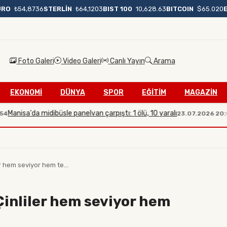
BIST 100
10,628.63
BITCOIN
$65.020
URO
₺54,8736
STERLİN
₺64,1203
Foto Galeri
Video Galeri
Canlı Yayın
Arama
EKONOMİ
DÜNYA
SPOR
EĞİTİM
MAGAZİN
'da midibüsle panelvan çarpıştı: 1 ölü, 10 yaralı
İletiş
23.07.2026 20:08
r hem seviyor hem te...
Çinliler hem seviyor hem