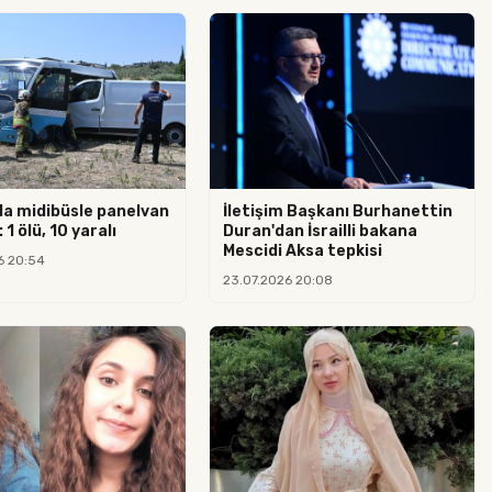
da midibüsle panelvan
İletişim Başkanı Burhanettin
 1 ölü, 10 yaralı
Duran'dan İsrailli bakana
Mescidi Aksa tepkisi
6 20:54
23.07.2026 20:08