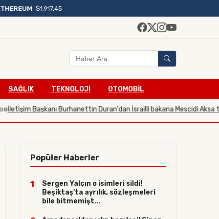
ETHEREUM
$1.917,45
SAĞLIK
TEKNOLOJİ
OTOMOBİL
im Başkanı Burhanettin Duran'dan İsrailli bakana Mescidi Aksa tepkisi
23
Popüler Haberler
1
Sergen Yalçın o isimleri sildi!
Beşiktaş'ta ayrılık, sözleşmeleri
bile bitmemişt...