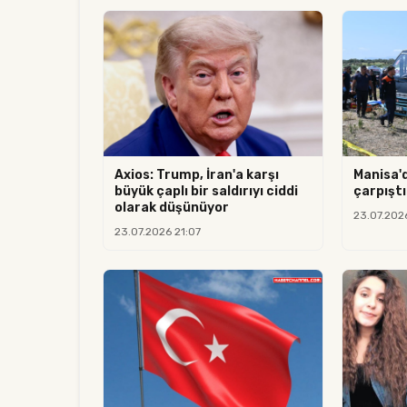
Axios: Trump, İran'a karşı
Manisa'
büyük çaplı bir saldırıyı ciddi
çarpıştı:
olarak düşünüyor
23.07.202
23.07.2026 21:07