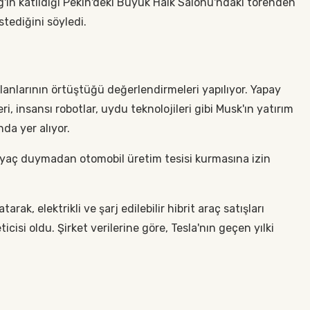
'in katıldığı Pekin'deki Büyük Halk Salonu'ndaki törenden
stediğini söyledi.
alanlarının örtüştüğü değerlendirmeleri yapılıyor. Yapay
ri, insansı robotlar, uydu teknolojileri gibi Musk'ın yatırım
nda yer alıyor.
htiyaç duymadan otomobil üretim tesisi kurmasına izin
rak, elektrikli ve şarj edilebilir hibrit araç satışları
cisi oldu. Şirket verilerine göre, Tesla'nın geçen yılki