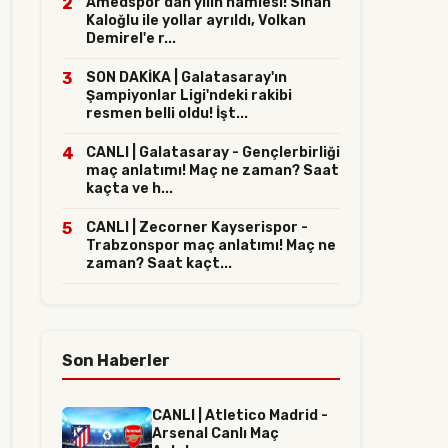
2
Amedspor'dan yılın hamlesi! Sinan
Kaloğlu ile yollar ayrıldı, Volkan
Demirel'e r...
3
SON DAKİKA | Galatasaray'ın
Şampiyonlar Ligi'ndeki rakibi
resmen belli oldu! İşt...
4
CANLI | Galatasaray - Gençlerbirliği
maç anlatımı! Maç ne zaman? Saat
kaçta ve h...
5
CANLI | Zecorner Kayserispor -
Trabzonspor maç anlatımı! Maç ne
zaman? Saat kaçt...
Son Haberler
CANLI | Atletico Madrid -
Arsenal Canlı Maç