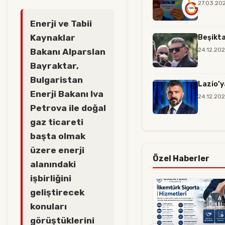
27.03.20
Enerji ve Tabii
Kaynaklar
Beşikta
24.12.20
Bakanı Alparslan
Bayraktar,
Bulgaristan
Lazio’y
Enerji Bakanı Iva
24.12.20
Petrova ile doğal
gaz ticareti
başta olmak
üzere enerji
Özel Haberler
alanındaki
işbirliğini
geliştirecek
konuları
görüştüklerini