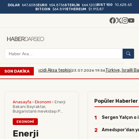
BIST 100
10,628.63
DOLAR
₺47,6085
EURO
₺54,8736
STERLİN
₺64,1203
BITCOIN
$64.899
ETHEREUM
$1.913,87
i bakana Mescidi Aksa tepkisi
Türkiye, İsrailli Bakan'ın
23.07.2026 19:56
SON DAKİKA
Popüler Haberler
Anasayfa
›
Ekonomi
›
Enerji
Bakanı Bayraktar,
Bulgaristanlı mevkidaşı P...
1
Sergen Yalçın o i
EKONOMI
2
Amedspor'dan yılı
Enerji