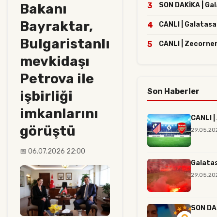
Bakanı
3
SON DAKİKA | Gala
Bayraktar,
4
CANLI | Galatasa
Bulgaristanlı
5
CANLI | Zecorne
mevkidaşı
Petrova ile
Son Haberler
işbirliği
imkanlarını
CANLI |
görüştü
29.05.20
📅 06.07.2026 22:00
Galatas
29.05.20
SON DAK