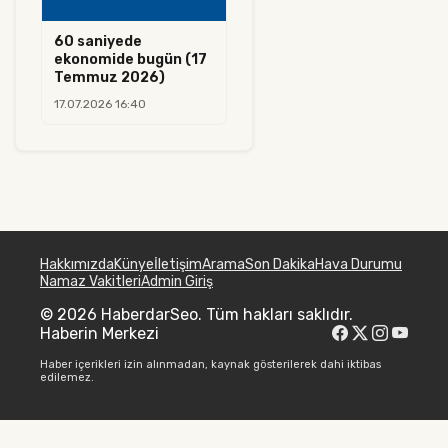
60 saniyede
ekonomide bugün (17
Temmuz 2026)
17.07.2026 16:40
Hakkımızda
Künye
İletişim
Arama
Son Dakika
Hava Durumu
Namaz Vakitleri
Admin Giriş
© 2026 HaberdarSeo. Tüm hakları saklıdır.
Haberin Merkezi
Haber içerikleri izin alınmadan, kaynak gösterilerek dahi iktibas
edilemez.