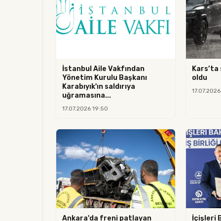
İstanbul Aile Vakfından
Kars’ta 
Yönetim Kurulu Başkanı
oldu
Karabıyık'ın saldırıya
17.07.2026
uğramasına...
17.07.2026 19:50
Ankara'da freni patlayan
İçişleri 