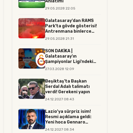
Anlatımı
29.05.2028 22:05
Galatasaray'dan RAMS
Park'ta gövde gösterisi!
Antrenmana binlerce
tara...
29.05.2028 21:31
SON DAKİKA |
Galatasaray'ın
Şampiyonlar Ligi'ndeki
rakibi resmen belli...
27.03.2028 12:09
Beşiktaş'ta Başkan
Serdal Adalı talimatı
verdi! Gerekeni yapın
24.12.2027 08:43
Lazio’ya sürpriz isim!
Resmi açıklama geldi:
Yeni hoca Gennaro
Gattuso...
24.12.2027 08:34