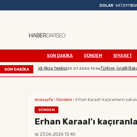
DOLAR
₺47,5911
EU
SON DAKIKA
GÜNDEM
SİYASET
 bakana Mescidi Aksa tepkisi
Türkiye, İsrailli Bakan'ın
23.07.2026 19:56
SON DAKİKA
Anasayfa
›
Gündem
›
Erhan Karaal'ı kaçıranların yakal
GÜNDEM
Erhan Karaal'ı kaçıranla
📅 23.06.2026 13:40