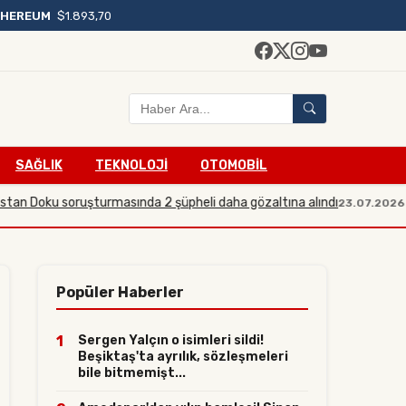
THEREUM
$1.893,70
SAĞLIK
TEKNOLOJİ
OTOMOBİL
oku soruşturmasında 2 şüpheli daha gözaltına alındı
S
23.07.2026 19:21
Popüler Haberler
1
Sergen Yalçın o isimleri sildi!
Beşiktaş'ta ayrılık, sözleşmeleri
bile bitmemişt...