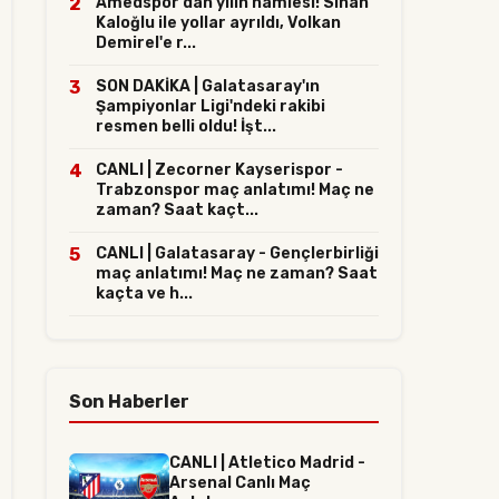
2
Amedspor'dan yılın hamlesi! Sinan
Kaloğlu ile yollar ayrıldı, Volkan
Demirel'e r...
3
SON DAKİKA | Galatasaray'ın
Şampiyonlar Ligi'ndeki rakibi
resmen belli oldu! İşt...
4
CANLI | Zecorner Kayserispor -
Trabzonspor maç anlatımı! Maç ne
zaman? Saat kaçt...
5
CANLI | Galatasaray - Gençlerbirliği
maç anlatımı! Maç ne zaman? Saat
kaçta ve h...
Son Haberler
CANLI | Atletico Madrid -
Arsenal Canlı Maç