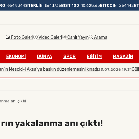
BIST 100
10,628.63
BITCOIN
$64.142
E
RO
₺54,9344
STERLİN
₺64,1736
Foto Galeri
Video Galeri
Canlı Yayın
Arama
EKONOMİ
DÜNYA
SPOR
EĞİTİM
MAGAZİN
 Mescid-i Aksa'ya baskın düzenlemesini kınadı
Gülistan D
23.07.2026 19:31
anma anı çıktı!
rın yakalanma anı çıktı!