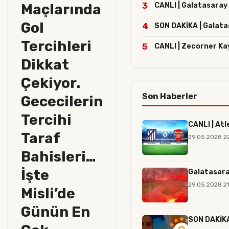
Maçlarında
3
CANLI | Galatasaray 
Gol
4
SON DAKİKA | Galatasa
Tercihleri
5
CANLI | Zecorner Ka
Dikkat
Çekiyor.
Son Haberler
Gececilerin
Tercihi
CANLI | Atl
Taraf
29.05.2028 2
Bahisleri…
İşte
Galatasara
29.05.2028 21
Misli’de
Günün En
SON DAKİKA 