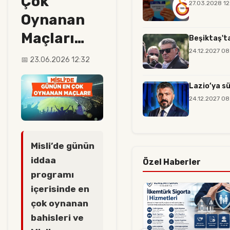
Çok
27.03.2028 12
Oynanan
Maçları…
Beşiktaş'ta
24.12.2027 08
📅 23.06.2026 12:32
Lazio’ya sü
24.12.2027 08
Misli’de günün
iddaa
Özel Haberler
programı
içerisinde en
çok oynanan
bahisleri ve