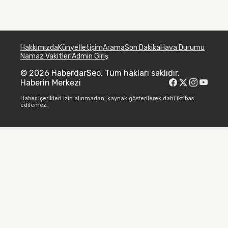
Hakkımızda
Künye
İletişim
Arama
Son Dakika
Hava Durumu
Namaz Vakitleri
Admin Giriş
© 2026 HaberdarSeo. Tüm hakları saklıdır.
Haberin Merkezi
Haber içerikleri izin alınmadan, kaynak gösterilerek dahi iktibas
edilemez.