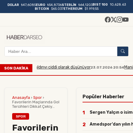
BIST 100
10,628.63
DOLAR
₺47,6085
EURO
₺54,8736
STERLİN
₺64,1203
BITCOIN
$65.037
ETHEREUM
$1.919,55
çaplı bir saldırıyı ciddi olarak düşünüyor
Manisa'da midi
23.07.2026 20:54
SON DAKİKA
Popüler Haberler
Anasayfa
›
Spor
›
Favorilerin Maçlarında Gol
Tercihleri Dikkat Çekiy...
1
Sergen Yalçın o isiml
SPOR
2
Amedspor'dan yılın ha
Favorilerin