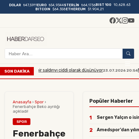
BIST 100
10,628.63
DOLAR
₺47,5911
EURO
₺54,9344
STERLİN
₺64,1736
BITCOIN
$64.358
ETHEREUM
$1.904,21
yük çaplı bir saldırıyı ciddi olarak düşünüyor
Manisa'da 
23.07.2026 20:54
SON DAKİKA
Popüler Haberler
Anasayfa
›
Spor
›
Fenerbahçe Beko ayrılığı
açıkladı!
1
Sergen Yalçın o isim
SPOR
2
Amedspor'dan yılın h
Fenerbahçe