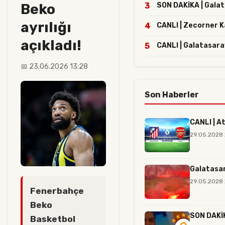
Beko
3
SON DAKİKA | Galata
ayrılığı
4
CANLI | Zecorner K
açıkladı!
5
CANLI | Galatasara
📅 23.06.2026 13:28
Son Haberler
CANLI | A
29.05.2028
Galatasar
29.05.2028 
Fenerbahçe
Beko
SON DAKİK
Basketbol