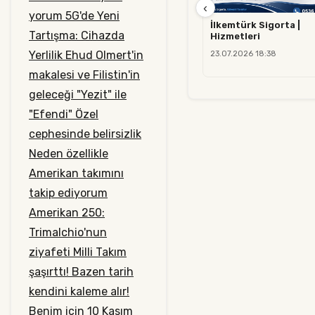
‹
yorum
5G'de Yeni
İlkemtürk Sigorta |
Tartışma: Cihazda
Hizmetleri
Yerlilik
Ehud Olmert'in
23.07.2026 18:38
makalesi ve Filistin'in
geleceği
"Yezit" ile
"Efendi"
Özel
cephesinde belirsizlik
Neden özellikle
Amerikan takımını
takip ediyorum
Amerikan 250:
Trimalchio'nun
ziyafeti
Milli Takım
şaşırttı!
Bazen tarih
kendini kaleme alır!
Benim için 10 Kasım