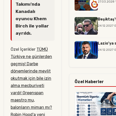
27.03.2028 
Takımı'nda
Kanadalı
oyuncu Khem
Beşiktaş'
Birch ile yollar
24.12.2027 
ayrıldı.
Lazio’ya 
Özel İçerikler
TÜMÜ
24.12.2027 
Türkiye ne günlerden
geçmiş! Darbe
dönemlerinde mevlit
okutmak için bile izin
Özel Haberler
alma mecburiyeti
vardı!
Greenspan
maestro mu,
balonların mimarı mı?
Robin Hood'a yeni