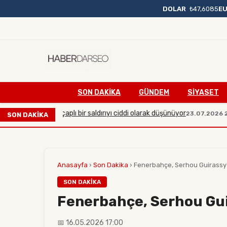
DOLAR
₺47,6085
E
SON DAKIKA
GÜNDEM
SİYASET
rşı büyük çaplı bir saldırıyı ciddi olarak düşünüyor
Mani
23.07.2026 20:54
SON DAKİKA
Anasayfa
›
Son Dakika
›
Fenerbahçe, Serhou Guirassy i
SON DAKIKA
Fenerbahçe, Serhou Guir
📅 16.05.2026 17:00