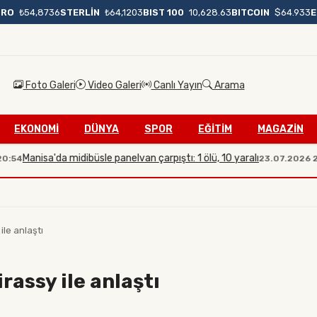
BIST 100
10,628.63
BITCOIN
$64.933
URO
₺54,8736
STERLİN
₺64,1203
Foto Galeri
Video Galeri
Canlı Yayın
Arama
EKONOMİ
DÜNYA
SPOR
EĞİTİM
MAGAZİN
sa'da midibüsle panelvan çarpıştı: 1 ölü, 10 yaralı
İlet
23.07.2026 20:08
le anlaştı
assy ile anlaştı