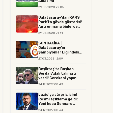
Anlatımı
29.05.2028 22:05
Galatasaray'dan RAMS
Park'ta gövde gösterisi!
Antrenmana binlerce
tara...
29.05.2028 21:31
SON DAKİKA |
Galatasaray'ın
Şampiyonlar Ligi'ndeki
rakibi resmen belli...
27.03.2028 12:09
Beşiktaş'ta Başkan
Serdal Adalı talimatı
verdi! Gerekeni yapın
24.12.2027 08:43
Lazio’ya sürpriz isim!
Resmi açıklama geldi:
Yeni hoca Gennaro
Gattuso...
24.12.2027 08:34