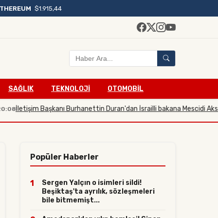
ETHEREUM
$1.915,44
SAĞLIK
TEKNOLOJİ
OTOMOBİL
işim Başkanı Burhanettin Duran'dan İsrailli bakana Mescidi Aksa tepkisi
Popüler Haberler
1
Sergen Yalçın o isimleri sildi!
Beşiktaş'ta ayrılık, sözleşmeleri
bile bitmemişt...