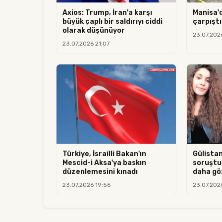
Axios: Trump, İran'a karşı
Manisa'
büyük çaplı bir saldırıyı ciddi
çarpıştı:
olarak düşünüyor
23.07.202
23.07.2026 21:07
Türkiye, İsrailli Bakan'ın
Gülista
Mescid-i Aksa'ya baskın
soruştu
düzenlemesini kınadı
daha göz
23.07.2026 19:56
23.07.202