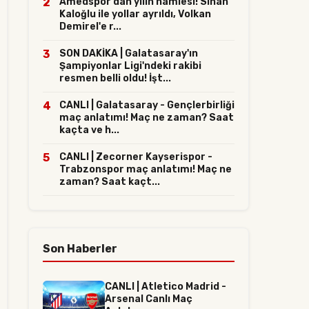
2
Amedspor'dan yılın hamlesi! Sinan
Kaloğlu ile yollar ayrıldı, Volkan
Demirel'e r...
3
SON DAKİKA | Galatasaray'ın
Şampiyonlar Ligi'ndeki rakibi
resmen belli oldu! İşt...
4
CANLI | Galatasaray - Gençlerbirliği
maç anlatımı! Maç ne zaman? Saat
kaçta ve h...
5
CANLI | Zecorner Kayserispor -
Trabzonspor maç anlatımı! Maç ne
zaman? Saat kaçt...
Son Haberler
CANLI | Atletico Madrid -
Arsenal Canlı Maç