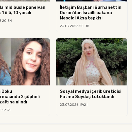
da midibüsle panelvan
İletişim Başkanı Burhanettin
 1 ölü, 10 yaralı
Duran'dan İsrailli bakana
Mescidi Aksa tepkisi
6 20:54
23.07.2026 20:08
n Doku
Sosyal medya içerik üreticisi
rmasında 2 şüpheli
Fatma Soydaş tutuklandı
altına alındı
23.07.2026 19:21
6 19:31