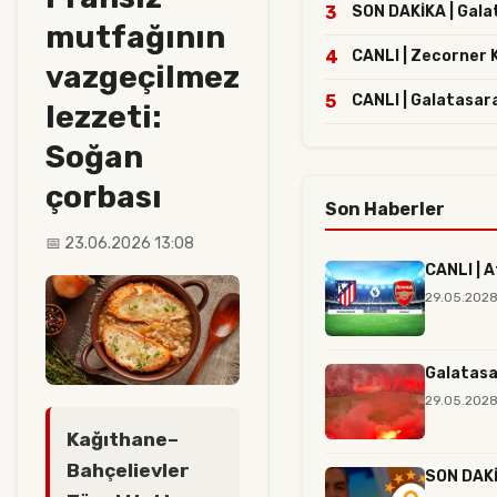
3
SON DAKİKA | Galat
mutfağının
4
CANLI | Zecorner 
vazgeçilmez
5
CANLI | Galatasara
lezzeti:
Soğan
çorbası
Son Haberler
📅 23.06.2026 13:08
CANLI | A
29.05.2028
Galatasa
29.05.2028
Kağıthane–
Bahçelievler
SON DAKİK