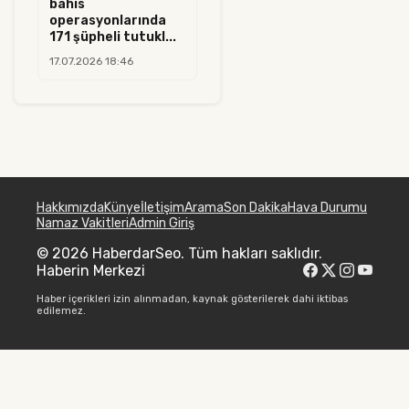
bahis
operasyonlarında
171 şüpheli tutukl...
17.07.2026 18:46
Hakkımızda
Künye
İletişim
Arama
Son Dakika
Hava Durumu
Namaz Vakitleri
Admin Giriş
© 2026 HaberdarSeo. Tüm hakları saklıdır.
Haberin Merkezi
Haber içerikleri izin alınmadan, kaynak gösterilerek dahi iktibas
edilemez.