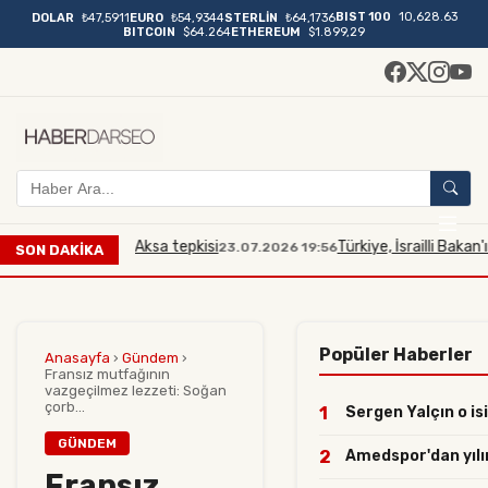
BIST 100
10,628.63
DOLAR
₺47,5911
EURO
₺54,9344
STERLİN
₺64,1736
BITCOIN
$64.264
ETHEREUM
$1.899,29
ana Mescidi Aksa tepkisi
Türkiye, İsrailli Bakan'ın Mesc
23.07.2026 19:56
SON DAKİKA
Popüler Haberler
Anasayfa
›
Gündem
›
Fransız mutfağının
vazgeçilmez lezzeti: Soğan
çorb...
1
Sergen Yalçın o isi
GÜNDEM
2
Amedspor'dan yılın 
Fransız