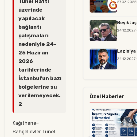
Tünel Hattı
27.03.2028
üzerinde
yapılacak
Beşiktaş'
bağlantı
24.12.2027
çalışmaları
nedeniyle 24-
Lazio’ya 
25 Haziran
24.12.2027
2026
tarihlerinde
İstanbul'un bazı
bölgelerine su
verilemeyecek.
Özel Haberler
2
Kağıthane–
Bahçelievler Tünel