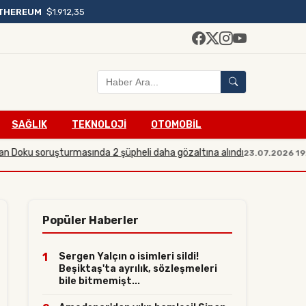
THEREUM
$1.912,35
SAĞLIK
TEKNOLOJİ
OTOMOBİL
 soruşturmasında 2 şüpheli daha gözaltına alındı
Sosy
23.07.2026 19:21
Popüler Haberler
1
Sergen Yalçın o isimleri sildi!
Beşiktaş'ta ayrılık, sözleşmeleri
bile bitmemişt...