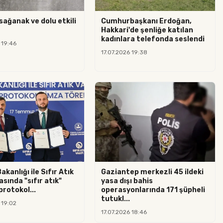
sağanak ve dolu etkili
Cumhurbaşkanı Erdoğan,
Hakkari'de şenliğe katılan
kadınlara telefonda seslendi
 19:46
17.07.2026 19:38
Bakanlığı ile Sıfır Atık
Gaziantep merkezli 45 ildeki
asında "sıfır atık"
yasa dışı bahis
 protokol...
operasyonlarında 171 şüpheli
tutukl...
 19:02
17.07.2026 18:46