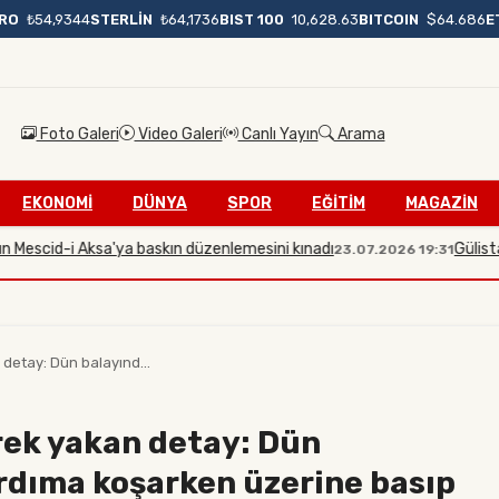
BIST 100
10,628.63
BITCOIN
$64.686
E
RO
₺54,9344
STERLİN
₺64,1736
Foto Galeri
Video Galeri
Canlı Yayın
Arama
EKONOMİ
DÜNYA
SPOR
EĞİTİM
MAGAZİN
cid-i Aksa'ya baskın düzenlemesini kınadı
Gülistan Doku
23.07.2026 19:31
detay: Dün balayınd...
ek yakan detay: Dün
rdıma koşarken üzerine basıp