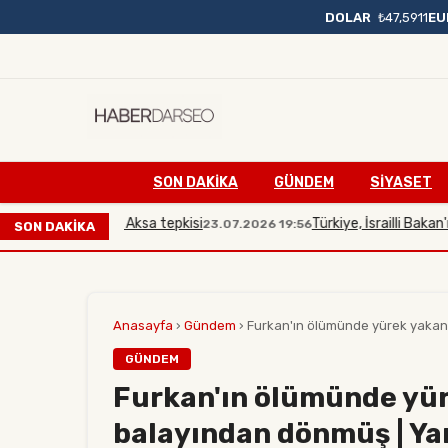
DOLAR
₺47,5911
EU
SON DAKIKA
GÜNDEM
SİYASET
kana Mescidi Aksa tepkisi
Türkiye, İsrailli Bakan'ın Mes
23.07.2026 19:56
SON DAKİKA
Anasayfa
›
Gündem
›
Furkan'ın ölümünde yürek yakan 
GÜNDEM
Furkan'ın ölümünde yür
balayından dönmüş | Ya