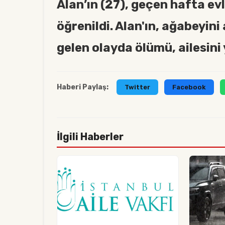
Alan’ın (27), geçen hafta e
öğrenildi. Alan'ın, ağabeyin
gelen olayda ölümü, ailesini
Haberi Paylaş:
Twitter
Facebook
İlgili Haberler