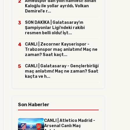
2
Amedspor'dan yılın hamlesi! Sinan
Kaloğlu ile yollar ayrıldı, Volkan
Demirel'e r...
3
SON DAKİKA | Galatasaray'ın
Şampiyonlar Ligi'ndeki rakibi
resmen belli oldu! İşt...
4
CANLI | Zecorner Kayserispor -
Trabzonspor maç anlatımı! Maç ne
zaman? Saat kaçt...
5
CANLI | Galatasaray - Gençlerbirliği
maç anlatımı! Maç ne zaman? Saat
kaçta ve h...
Son Haberler
CANLI | Atletico Madrid -
Arsenal Canlı Maç