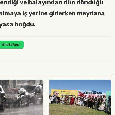
vlendiği ve balayından dün döndüğü
i almaya iş yerine giderken meydana
 yasa boğdu.
WhatsApp