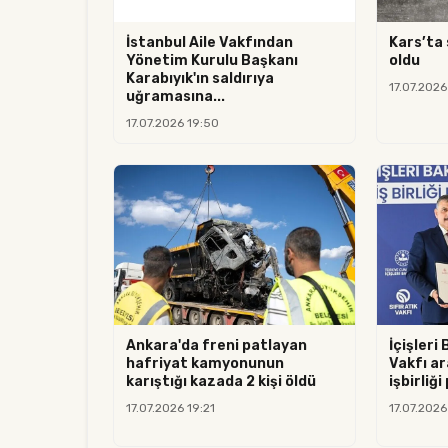
İstanbul Aile Vakfından
Kars’ta 
Yönetim Kurulu Başkanı
oldu
Karabıyık'ın saldırıya
17.07.2026
uğramasına...
17.07.2026 19:50
Ankara'da freni patlayan
İçişleri 
hafriyat kamyonunun
Vakfı ar
karıştığı kazada 2 kişi öldü
işbirliği
17.07.2026 19:21
17.07.2026