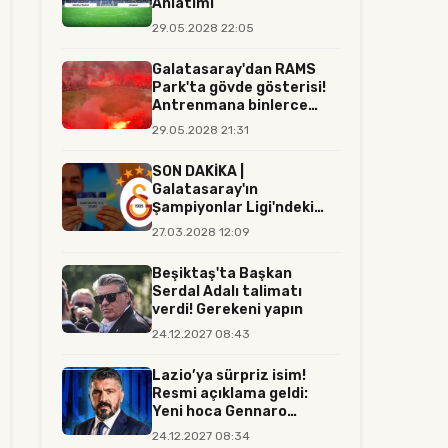
Anlatımı
29.05.2028 22:05
Galatasaray'dan RAMS
Park'ta gövde gösterisi!
Antrenmana binlerce
tara...
29.05.2028 21:31
SON DAKİKA |
Galatasaray'ın
Şampiyonlar Ligi'ndeki
rakibi resmen belli...
27.03.2028 12:09
Beşiktaş'ta Başkan
Serdal Adalı talimatı
verdi! Gerekeni yapın
24.12.2027 08:43
Lazio’ya sürpriz isim!
Resmi açıklama geldi:
Yeni hoca Gennaro
Gattuso...
24.12.2027 08:34