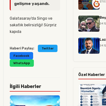
27.0
gelişme yaşandı.
Beş
Galatasaray'da Singo ve
24.1
sakatlık belirsizliği! Sürpriz
kapıda
Laz
24.1
Haberi Paylaş:
Twitter
Facebook
WhatsApp
Özel Haberler
İlgili Haberler