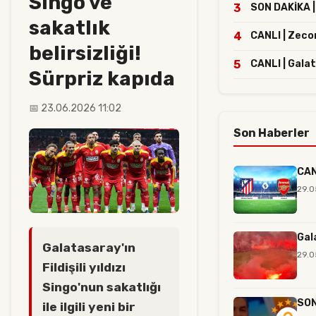
Singo ve
3
SON DAKİKA | 
sakatlık
4
CANLI | Zeco
belirsizliği!
5
CANLI | Gala
Sürpriz kapıda
📅 23.06.2026 11:02
Son Haberler
CAN
29.0
Gal
Galatasaray'ın
29.0
Fildişili yıldızı
Singo'nun sakatlığı
SON
ile ilgili yeni bir