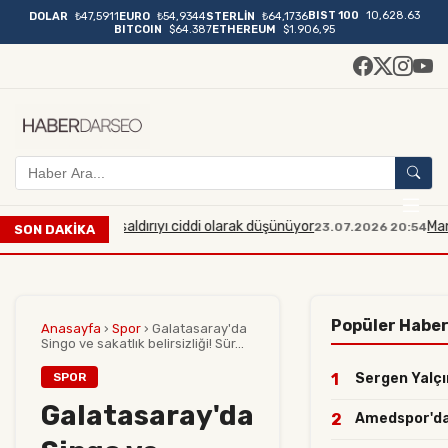
BIST 100
10,628.63
DOLAR
₺47,5911
EURO
₺54,9344
STERLİN
₺64,1736
BITCOIN
$64.387
ETHEREUM
$1.906,95
ük çaplı bir saldırıyı ciddi olarak düşünüyor
Manisa'da m
23.07.2026 20:54
SON DAKİKA
Popüler Haber
Anasayfa
›
Spor
›
Galatasaray'da
Singo ve sakatlık belirsizliği! Sür...
SPOR
1
Sergen Yalçın
Galatasaray'da
2
Amedspor'dan 