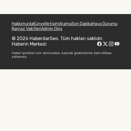
Hakkımızda
Künye
İletişim
Arama
Son Dakika
Hava Durumu
Namaz Vakitleri
Admin Giriş
© 2026 HaberdarSeo. Tüm hakları saklıdır.
Haberin Merkezi
Haber içerikleri izin alınmadan, kaynak gösterilerek dahi iktibas
edilemez.