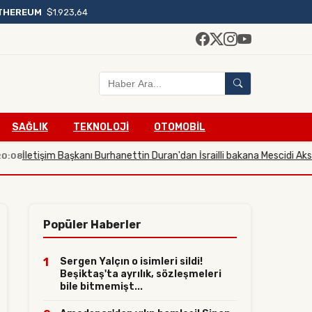
THEREUM
$1.923,64
SAĞLIK
TEKNOLOJİ
OTOMOBİL
etişim Başkanı Burhanettin Duran'dan İsrailli bakana Mescidi Aksa tepkis
Popüler Haberler
1
Sergen Yalçın o isimleri sildi!
Beşiktaş'ta ayrılık, sözleşmeleri
bile bitmemişt...