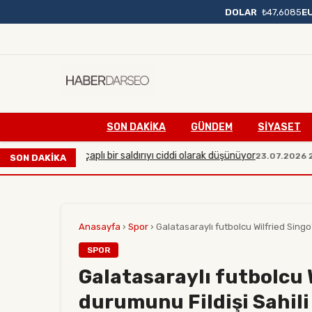
DOLAR
₺47,6085
E
SON DAKIKA
GÜNDEM
SİYASET
karşı büyük çaplı bir saldırıyı ciddi olarak düşünüyor
Ma
23.07.2026 20:54
SON DAKİKA
Anasayfa
›
Spor
›
Galatasaraylı futbolcu Wilfried Singo'
SPOR
Galatasaraylı futbolcu 
durumunu Fildişi Sahil