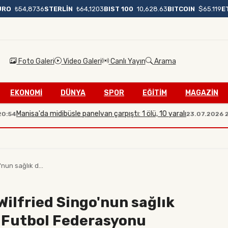
BIST 100
10,628.63
BITCOIN
$65.119
E
URO
₺54,8736
STERLİN
₺64,1203
Foto Galeri
Video Galeri
Canlı Yayın
Arama
EKONOMİ
DÜNYA
SPOR
EĞİTİM
MAGAZİN
nisa'da midibüsle panelvan çarpıştı: 1 ölü, 10 yaralı
İl
23.07.2026 20:08
nun sağlık d...
Wilfried Singo'nun sağlık
i Futbol Federasyonu