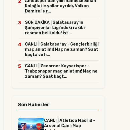
2
Amedspor'dan yılın hamlesi! Sinan
Kaloğlu ile yollar ayrıldı, Volkan
Demirel'e r...
3
SON DAKİKA | Galatasaray'ın
Şampiyonlar Ligi'ndeki rakibi
resmen belli oldu! İşt...
4
CANLI | Galatasaray - Gençlerbirliği
maç anlatımı! Maç ne zaman? Saat
kaçta ve h...
5
CANLI | Zecorner Kayserispor -
Trabzonspor maç anlatımı! Maç ne
zaman? Saat kaçt...
Son Haberler
CANLI | Atletico Madrid -
Arsenal Canlı Maç