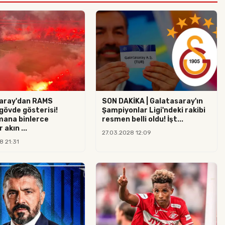
aray'dan RAMS
SON DAKİKA | Galatasaray'ın
gövde gösterisi!
Şampiyonlar Ligi'ndeki rakibi
ana binlerce
resmen belli oldu! İşt...
 akın ...
27.03.2028 12:09
8 21:31