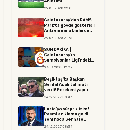
Anlatımı
29.05.2028 22:05
Galatasaray'dan RAMS
Park'ta gövde gösterisi!
Antrenmana binlerce
tara...
29.05.2028 21:31
SON DAKİKA |
Galatasaray'ın
Şampiyonlar Ligi'ndeki
rakibi resmen belli...
27.03.2028 12:09
Beşiktaş'ta Başkan
Serdal Adalı talimatı
verdi! Gerekeni yapın
24.12.2027 08:43
Lazio’ya sürpriz isim!
Resmi açıklama geldi:
Yeni hoca Gennaro
Gattuso...
24.12.2027 08:34