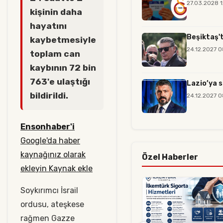
27.03.2028 
kişinin daha
hayatını
Beşiktaş't
kaybetmesiyle
24.12.2027 
toplam can
kaybının 72 bin
763'e ulaştığı
Lazio’ya s
bildirildi.
24.12.2027 
Ensonhaber'i
Google'da haber
kaynağınız olarak
Özel Haberler
ekleyin Kaynak ekle
Soykırımcı İsrail
ordusu, ateşkese
rağmen Gazze