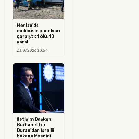
Manisa'da
midibüsle panelvan
çarpıştı: 1 ölü, 10
yaralı
23.07.2026 20:54
İletişim Başkanı
Burhanettin
Duran'dan İsrailli
bakana Mescidi