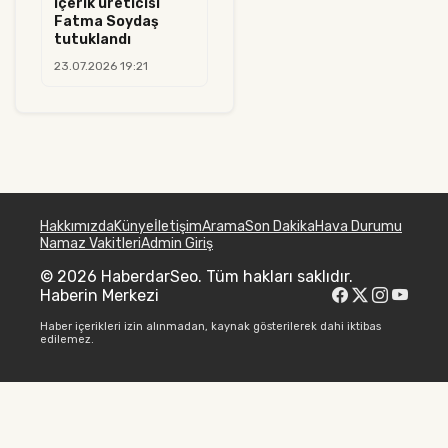
içerik üreticisi
Fatma Soydaş
tutuklandı
23.07.2026 19:21
Hakkımızda
Künye
İletişim
Arama
Son Dakika
Hava Durumu
Namaz Vakitleri
Admin Giriş
© 2026 HaberdarSeo. Tüm hakları saklıdır.
Haberin Merkezi
Haber içerikleri izin alınmadan, kaynak gösterilerek dahi iktibas
edilemez.