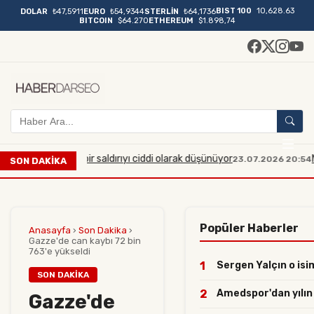
BIST 100
10,628.63
DOLAR
₺47,5911
EURO
₺54,9344
STERLİN
₺64,1736
BITCOIN
$64.270
ETHEREUM
$1.898,74
ük çaplı bir saldırıyı ciddi olarak düşünüyor
Manisa'da m
23.07.2026 20:54
SON DAKİKA
Popüler Haberler
Anasayfa
›
Son Dakika
›
Gazze'de can kaybı 72 bin
763'e yükseldi
1
Sergen Yalçın o isim
SON DAKIKA
2
Amedspor'dan yılın h
Gazze'de