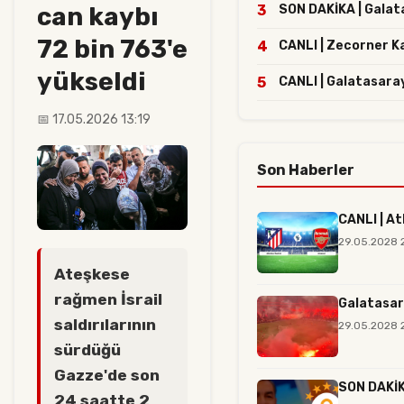
can kaybı
3
SON DAKİKA | Galatas
72 bin 763'e
4
CANLI | Zecorner K
yükseldi
5
CANLI | Galatasaray
📅 17.05.2026 13:19
Son Haberler
CANLI | At
29.05.2028 
Ateşkese
rağmen İsrail
Galatasar
saldırılarının
29.05.2028 2
sürdüğü
Gazze'de son
SON DAKİKA
24 saatte 2