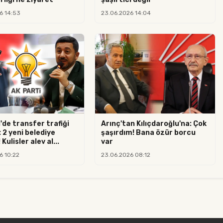
6 14:53
23.06.2026 14:04
'de transfer trafiği
Arınç'tan Kılıçdaroğlu'na: Çok
: 2 yeni belediye
şaşırdım! Bana özür borcu
Kulisler alev al...
var
6 10:22
23.06.2026 08:12