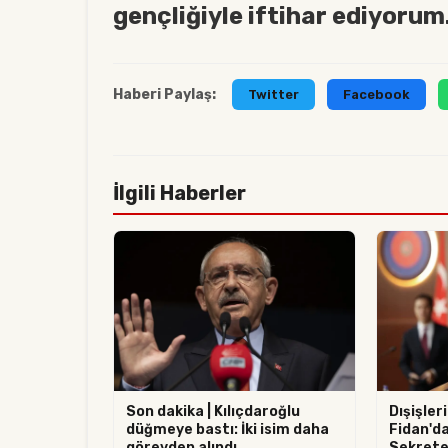
gençliğiyle iftihar ediyorum.
Haberi Paylaş:
Twitter
Facebook
İlgili Haberler
Son dakika | Kılıçdaroğlu
Dışişler
düğmeye bastı: İki isim daha
Fidan'd
görevden alındı
Sekreter