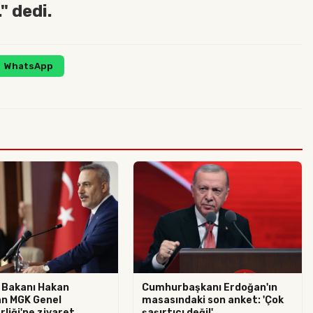
" dedi.
WhatsApp
i Bakanı Hakan
Cumhurbaşkanı Erdoğan'ın
an MGK Genel
masasındaki son anket: 'Çok
liği'ne ziyaret
şaşırtıcı değil'