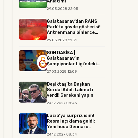
Anlatımı
29.05.2028 22:05
Galatasaray'dan RAMS
Park'ta gövde gösterisi!
Antrenmana binlerce
tara...
29.05.2028 21:31
SON DAKİKA |
Galatasaray'ın
Şampiyonlar Ligi'ndeki
rakibi resmen belli...
27.03.2028 12:09
Beşiktaş'ta Başkan
Serdal Adalı talimatı
verdi! Gerekeni yapın
24.12.2027 08:43
Lazio’ya sürpriz isim!
Resmi açıklama geldi:
Yeni hoca Gennaro
Gattuso...
24.12.2027 08:34