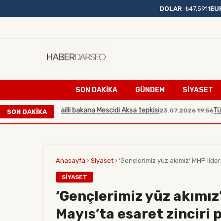
DOLAR
₺47,5911
EU
SON DAKIKA
GÜNDEM
SİYASET
Duran'dan İsrailli bakana Mescidi Aksa tepkisi
Türkiye,
23.07.2026 19:56
SON DAKİKA
Anasayfa
›
Siyaset
›
‘Gençlerimiz yüz akımız’ MHP lideri
SIYASET
‘Gençlerimiz yüz akımız’
Mayıs’ta esaret zinciri 