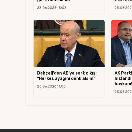
23.06.2026 15:03
23.06.202
Bahçeli'den AB'ye sert çıkış:
AK Parti
"Herkes ayağını denk alsın!"
hızlandı
başkanı! 
23.06.2026 11:03
23.06.202