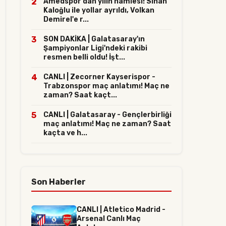
2
Amedspor'dan yılın hamlesi! Sinan
Kaloğlu ile yollar ayrıldı, Volkan
Demirel'e r...
3
SON DAKİKA | Galatasaray'ın
Şampiyonlar Ligi'ndeki rakibi
resmen belli oldu! İşt...
4
CANLI | Zecorner Kayserispor -
Trabzonspor maç anlatımı! Maç ne
zaman? Saat kaçt...
5
CANLI | Galatasaray - Gençlerbirliği
maç anlatımı! Maç ne zaman? Saat
kaçta ve h...
Son Haberler
CANLI | Atletico Madrid -
Arsenal Canlı Maç