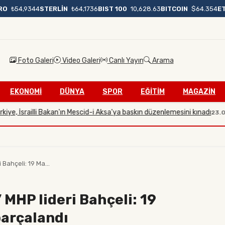
BIST 100
10,628.63
BITCOIN
$64.354
E
RO
₺54,9344
STERLİN
₺64,1736
Foto Galeri
Video Galeri
Canlı Yayın
Arama
EKONOMİ
DÜNYA
SPOR
EĞİTİM
MAGAZİN
 İsrailli Bakan'ın Mescid-i Aksa'ya baskın düzenlemesini kınadı
23.07.202
 Bahçeli: 19 Ma...
 MHP lideri Bahçeli: 19
parçalandı