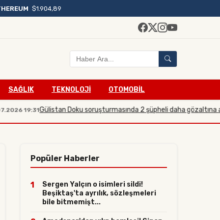
THEREUM
$1.904,89
SAĞLIK
TEKNOLOJİ
OTOMOBİL
Gülistan Doku soruşturmasında 2 şüpheli daha gözaltına alındı
6 19:31
2
Popüler Haberler
1
Sergen Yalçın o isimleri sildi!
Beşiktaş'ta ayrılık, sözleşmeleri
bile bitmemişt...