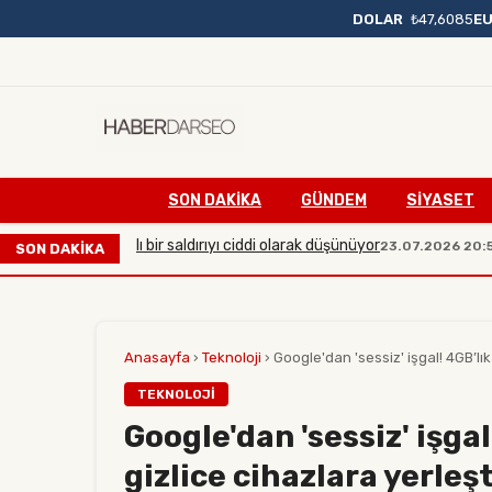
DOLAR
₺47,6085
E
SON DAKIKA
GÜNDEM
SİYASET
rşı büyük çaplı bir saldırıyı ciddi olarak düşünüyor
Mani
23.07.2026 20:54
SON DAKİKA
Anasayfa
›
Teknoloji
›
Google'dan 'sessiz' işgal! 4GB’lı
TEKNOLOJI
Google'dan 'sessiz' işga
gizlice cihazlara yerleşt