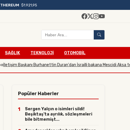
ETHEREUM
$1.921,95
SAĞLIK
TEKNOLOJİ
OTOMOBİL
işim Başkanı Burhanettin Duran'dan İsrailli bakana Mescidi Aksa tepkisi
Popüler Haberler
1
Sergen Yalçın o isimleri sildi!
Beşiktaş'ta ayrılık, sözleşmeleri
bile bitmemişt...