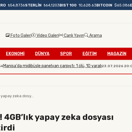
BIST 100
10,628.63
BITCOIN
$65.086
URO
₺54,8736
STERLİN
₺64,1203
Foto Galeri
Video Galeri
Canlı Yayın
Arama
EKONOMİ
DÜNYA
SPOR
EĞİTİM
MAGAZİN
sa'da midibüsle panelvan çarpıştı: 1 ölü, 10 yaralı
İlet
23.07.2026 20:08
k yapay zeka dosy...
l! 4GB’lık yapay zeka dosyası
irdi