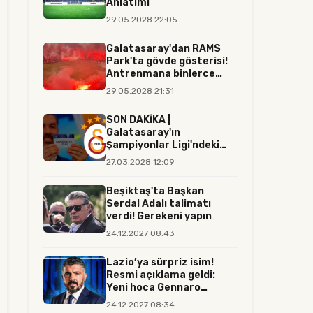
Anlatımı
29.05.2028 22:05
Galatasaray'dan RAMS
Park'ta gövde gösterisi!
Antrenmana binlerce
tara...
29.05.2028 21:31
SON DAKİKA |
Galatasaray'ın
Şampiyonlar Ligi'ndeki
rakibi resmen belli...
27.03.2028 12:09
Beşiktaş'ta Başkan
Serdal Adalı talimatı
verdi! Gerekeni yapın
24.12.2027 08:43
Lazio’ya sürpriz isim!
Resmi açıklama geldi:
Yeni hoca Gennaro
Gattuso...
24.12.2027 08:34