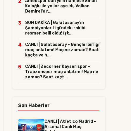
2
Amedspor'dan yılın hamlesi! Sinan
Kaloğlu ile yollar ayrıldı, Volkan
Demirel'e r...
3
SON DAKİKA | Galatasaray'ın
Şampiyonlar Ligi'ndeki rakibi
resmen belli oldu! İşt...
4
CANLI | Galatasaray - Gençlerbirliği
maç anlatımı! Maç ne zaman? Saat
kaçta ve h...
5
CANLI | Zecorner Kayserispor -
Trabzonspor maç anlatımı! Maç ne
zaman? Saat kaçt...
Son Haberler
CANLI | Atletico Madrid -
Arsenal Canlı Maç