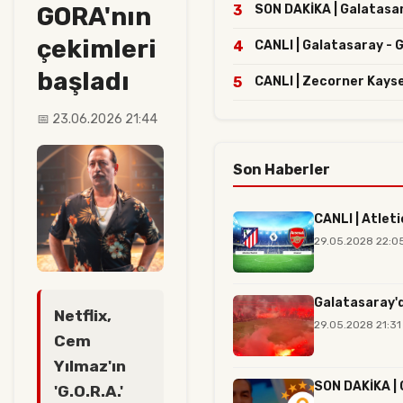
GORA'nın
3
SON DAKİKA | Galatasara
çekimleri
4
CANLI | Galatasaray - 
başladı
5
CANLI | Zecorner Kays
📅 23.06.2026 21:44
Son Haberler
CANLI | Atlet
29.05.2028 22:0
Galatasaray'd
Netflix,
29.05.2028 21:31
Cem
Yılmaz'ın
SON DAKİKA | G
'G.O.R.A.'