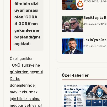
27.03.2028 12:09
filminin dizi
uyarlaması
olan 'GORA
Beşiktaş'ta B
4 GORA'nın
24.12.2027 08:43
çekimlerine
başlandığını
Lazio’ya sürp
açıkladı
24.12.2027 08:34
Özel İçerikler
TÜMÜ
Türkiye ne
günlerden geçmiş!
Özel Haberler
Darbe
dönemlerinde
mevlit okutmak
için bile izin alma
mecburiyeti vardı!