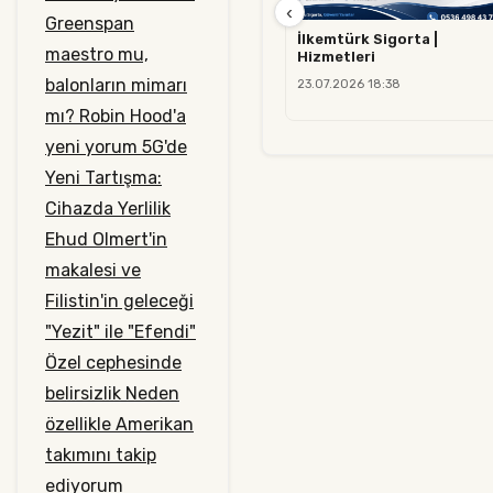
‹
Greenspan
İlkemtürk Sigorta |
maestro mu,
Hizmetleri
balonların mimarı
23.07.2026 18:38
mı?
Robin Hood'a
yeni yorum
5G'de
Yeni Tartışma:
Cihazda Yerlilik
Ehud Olmert'in
makalesi ve
Filistin'in geleceği
"Yezit" ile "Efendi"
Özel cephesinde
belirsizlik
Neden
özellikle Amerikan
takımını takip
ediyorum