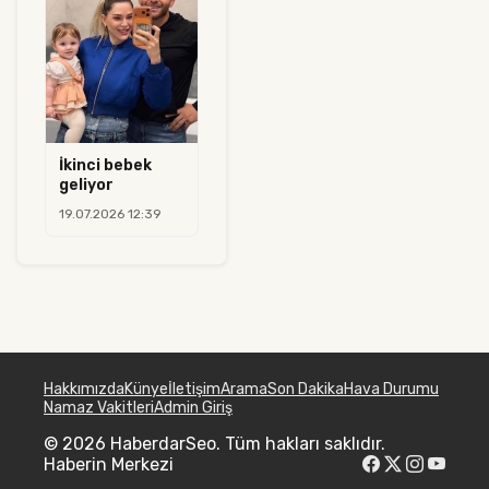
İkinci bebek
geliyor
19.07.2026 12:39
Hakkımızda
Künye
İletişim
Arama
Son Dakika
Hava Durumu
Namaz Vakitleri
Admin Giriş
© 2026 HaberdarSeo. Tüm hakları saklıdır.
Haberin Merkezi