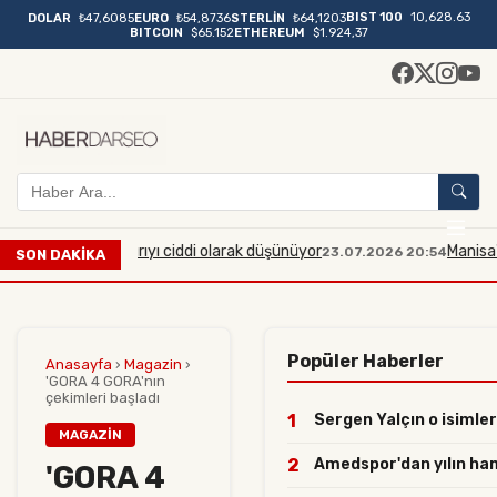
BIST 100
10,628.63
DOLAR
₺47,6085
EURO
₺54,8736
STERLİN
₺64,1203
BITCOIN
$65.152
ETHEREUM
$1.924,37
lı bir saldırıyı ciddi olarak düşünüyor
Manisa'da midibü
23.07.2026 20:54
SON DAKİKA
Popüler Haberler
Anasayfa
›
Magazin
›
'GORA 4 GORA'nın
çekimleri başladı
1
Sergen Yalçın o isimleri
MAGAZIN
2
Amedspor'dan yılın hamle
'GORA 4