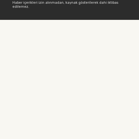
Haber içerikleri izin alınmadan, kaynak gösterilerek dahi iktibas
edilemez.