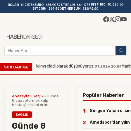
BIST 100
10,628.63
DOLAR
₺47,5736
EURO
₺54,9087
STERLİN
₺64,1778
BITCOIN
$64.480
ETHEREUM
$1.896,60
 çaplı bir saldırıyı ciddi olarak düşünüyor
Manisa'da mid
23.07.2026 20:54
SON DAKİKA
Popüler Haberler
Anasayfa
›
Sağlık
›
Günde
8 saat oturmak kalp
hastalığı riskini artırı...
1
Sergen Yalçın o isim
SAĞLIK
2
Amedspor'dan yılın h
Günde 8