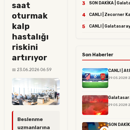
saat
3
SON DAKİKA | Galatas
oturmak
4
CANLI | Zecorner K
kalp
5
CANLI | Galatasaray
hastalığı
riskini
Son Haberler
artırıyor
📅 23.06.2026 06:59
CANLI | At
29.05.2028 
Galatasar
29.05.2028 2
Beslenme
SON DAKİKA
uzmanlarına