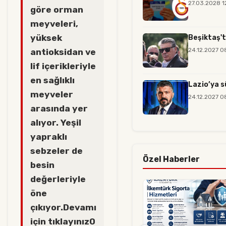
27.03.2028 1
göre orman
meyveleri,
yüksek
Beşiktaş't
24.12.2027 0
antioksidan ve
lif içerikleriyle
en sağlıklı
Lazio’ya s
meyveler
24.12.2027 0
arasında yer
alıyor. Yeşil
yapraklı
sebzeler de
Özel Haberler
besin
değerleriyle
öne
çıkıyor.Devamı
için tıklayınız0