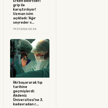
Erken belirtileri
grip ile
karıştırılıyor!
Uzman isim
açıkladı: 'Ağır
seyreder v...
19.07.2026 02:34
İlki başararak tıp
tarihine
geçmişlerdi:
Akdeniz
Üniversitesi'ne 3.
kadavradan r...