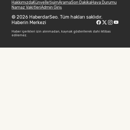
Hakkımızda
Künye
İletişim
Arama
Son Dakika
Hava Durumu
Namaz Vakitleri
Admin Giriş
© 2026 HaberdarSeo. Tüm hakları saklıdır.
Haberin Merkezi
Haber içerikleri izin alınmadan, kaynak gösterilerek dahi iktibas
edilemez.