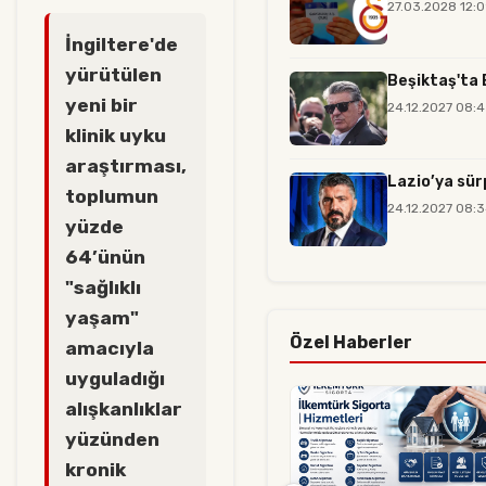
27.03.2028 12:
İngiltere'de
yürütülen
Beşiktaş'ta 
yeni bir
24.12.2027 08:
klinik uyku
araştırması,
Lazio’ya sür
toplumun
24.12.2027 08:
yüzde
64’ünün
"sağlıklı
yaşam"
Özel Haberler
amacıyla
uyguladığı
alışkanlıklar
yüzünden
kronik