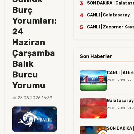
3
SON DAKİKA | Galatasar
Burç
4
CANLI | Galatasaray -
Yorumları:
5
CANLI | Zecorner Kay
24
Haziran
Çarşamba
Son Haberler
Balık
Burcu
CANLI | Atle
29.05.2028 22:
Yorumu
📅 23.06.2026 15:39
Galatasaray'
29.05.2028 21:3
SON DAKİKA |