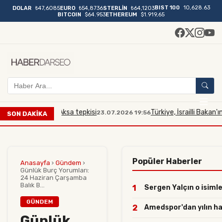
BIST 100
10,628.63
DOLAR
₺47,6085
EURO
₺54,8736
STERLİN
₺64,1203
BITCOIN
$64.953
ETHEREUM
$1.919,65
 Mescidi Aksa tepkisi
Türkiye, İsrailli Bakan'ın Mescid
23.07.2026 19:56
SON DAKİKA
Popüler Haberler
Anasayfa
›
Gündem
›
Günlük Burç Yorumları:
24 Haziran Çarşamba
Balık B...
1
Sergen Yalçın o isimler
GÜNDEM
2
Amedspor'dan yılın haml
Günlük