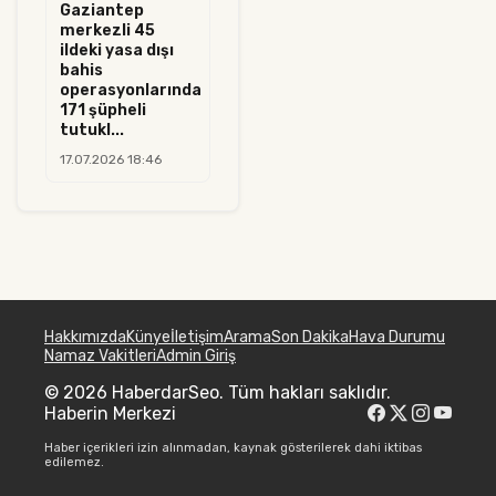
Gaziantep
merkezli 45
ildeki yasa dışı
bahis
operasyonlarında
171 şüpheli
tutukl...
17.07.2026 18:46
Hakkımızda
Künye
İletişim
Arama
Son Dakika
Hava Durumu
Namaz Vakitleri
Admin Giriş
© 2026 HaberdarSeo. Tüm hakları saklıdır.
Haberin Merkezi
Haber içerikleri izin alınmadan, kaynak gösterilerek dahi iktibas
edilemez.