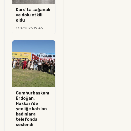
Kars’ta sağanak
ve dolu etkili
oldu
17.07.2026 19:46
Cumhurbaşkanı
Erdoğan,
Hakkari'de
şenliğe katılan
kadınlara
telefonda
seslendi