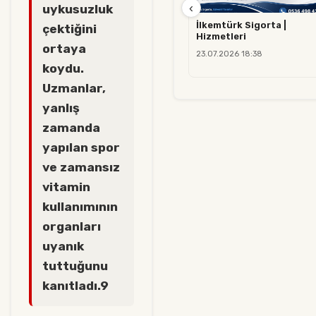
‹
uykusuzluk
İlkemtürk Sigorta |
çektiğini
Hizmetleri
ortaya
23.07.2026 18:38
koydu.
Uzmanlar,
yanlış
zamanda
yapılan spor
ve zamansız
vitamin
kullanımının
organları
uyanık
tuttuğunu
kanıtladı.9