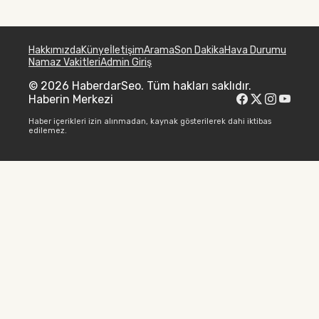
Hakkımızda
Künye
İletişim
Arama
Son Dakika
Hava Durumu
Namaz Vakitleri
Admin Giriş
© 2026 HaberdarSeo. Tüm hakları saklıdır.
Haberin Merkezi
Haber içerikleri izin alınmadan, kaynak gösterilerek dahi iktibas
edilemez.