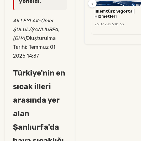
yöneldi.
‹
İlkemtürk Sigorta |
Hizmetleri
Ali LEYLAK-Ömer
23.07.2026 18:38
ŞULUL/ŞANLIURFA,
(DHA)
Oluşturulma
Tarihi: Temmuz 01,
2026 14:37
Türkiye'nin en
sıcak illeri
arasında yer
alan
Şanlıurfa'da
hava sıcaklığı