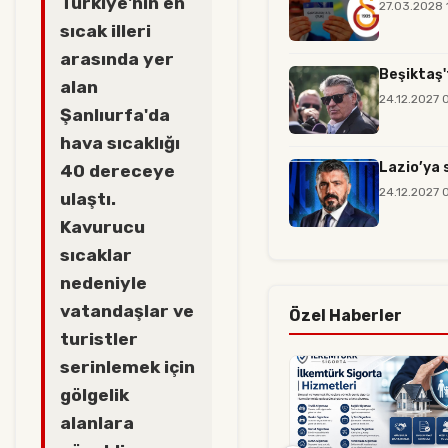
Türkiye'nin en
27.03.2028 
sıcak illeri
arasında yer
Beşiktaş'
alan
24.12.2027 
Şanlıurfa'da
hava sıcaklığı
Lazio’ya 
40 dereceye
24.12.2027 
ulaştı.
Kavurucu
sıcaklar
nedeniyle
vatandaşlar ve
Özel Haberler
turistler
serinlemek için
gölgelik
alanlara