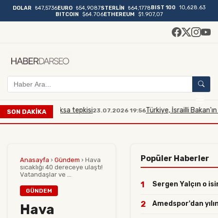
BIST 100
10,628.63
DOLAR
₺47,5736
EURO
₺54,9087
STERLİN
₺64,1778
BITCOIN
$64.706
ETHEREUM
$1.907,07
 Mescidi Aksa tepkisi
Türkiye, İsrailli Bakan'ın Mescid
23.07.2026 19:56
SON DAKİKA
Popüler Haberler
Anasayfa
›
Gündem
›
Hava
sıcaklığı 40 dereceye ulaştı!
Vatandaşlar ve ...
1
Sergen Yalçın o isi
GÜNDEM
2
Amedspor'dan yılın 
Hava