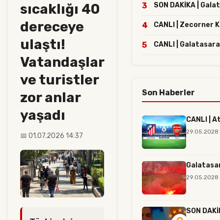
sıcaklığı 40
3
SON DAKİKA | Galata
dereceye
4
CANLI | Zecorner 
ulaştı!
5
CANLI | Galatasara
Vatandaşlar
ve turistler
Son Haberler
zor anlar
yaşadı
CANLI | A
29.05.2028
📅 01.07.2026 14:37
Galatasar
29.05.2028 
SON DAKİK