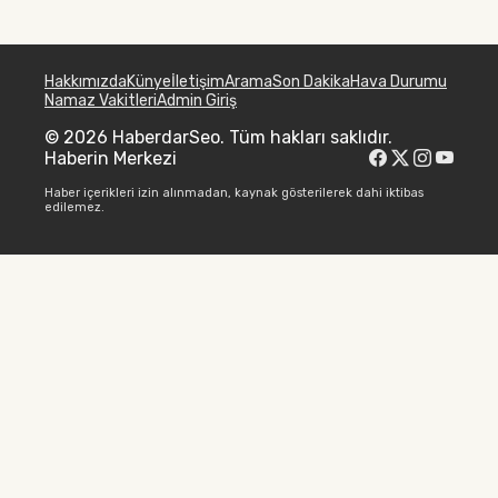
Hakkımızda
Künye
İletişim
Arama
Son Dakika
Hava Durumu
Namaz Vakitleri
Admin Giriş
© 2026 HaberdarSeo. Tüm hakları saklıdır.
Haberin Merkezi
Haber içerikleri izin alınmadan, kaynak gösterilerek dahi iktibas
edilemez.