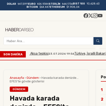
BIST 100
10,628.63
DOLAR
₺47,5911
EURO
₺54,9344
STERLİN
₺64,1736
BITCOIN
$64.447
ETHEREUM
$1.908,04
akana Mescidi Aksa tepkisi
Türkiye, İsrailli Bakan'ın Me
23.07.2026 19:56
SON DAKİKA
Po
Anasayfa
›
Gündem
›
Havada karada denizde...
EFES’te gövde gösterisi
GÜNDEM
1
Havada karada
2