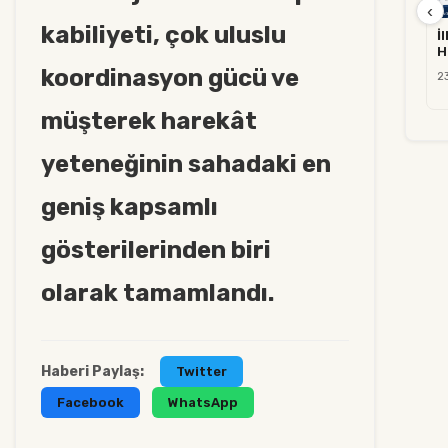
‹
kabiliyeti, çok uluslu
İ
H
koordinasyon gücü ve
2
müşterek harekât
yeteneğinin sahadaki en
geniş kapsamlı
gösterilerinden biri
olarak tamamlandı.
Haberi Paylaş:
Twitter
Facebook
WhatsApp