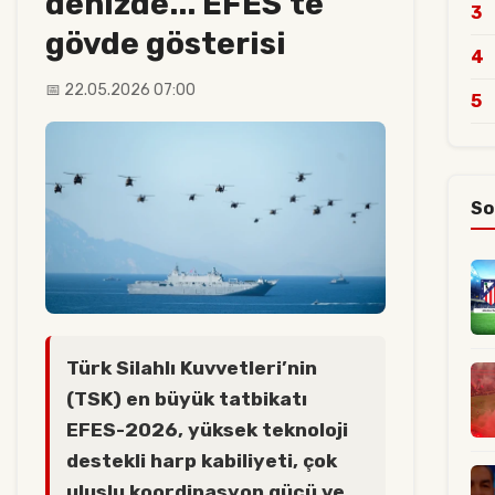
denizde... EFES’te
3
gövde gösterisi
4
📅 22.05.2026 07:00
5
So
Türk Silahlı Kuvvetleri’nin
(TSK) en büyük tatbikatı
EFES-2026, yüksek teknoloji
destekli harp kabiliyeti, çok
uluslu koordinasyon gücü ve