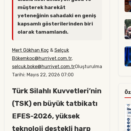
müşterek harekât
yeteneğinin sahadaki en geniş
kapsamlı gösterilerinden biri
olarak tamamlandı.
Mert Gökhan Koç
&
Selçuk
Böke
mkoc@hurriyet.com.tr
,
selcuk.boke@hurriyet.com.tr
Oluşturulma
Tarihi: Mayıs 22, 2026 07:00
Türk Silahlı Kuvvetleri’nin
Öz
(TSK) en büyük tatbikatı
EFES-2026, yüksek
teknoloji destekli harp