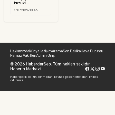
tutukl...
17.07.2026 18:46
Hakkımızda
Künye
İletişim
Arama
Son Dakika
Hava Durumu
Namaz Vakitleri
Admin Giriş
© 2026 HaberdarSeo. Tüm hakları saklıdır.
Haberin Merkezi
Haber içerikleri izin alınmadan, kaynak gösterilerek dahi iktibas
edilemez.