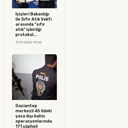
İçişleri Bakanlığı
ile Sıfır Atık Vakfı
arasında "sıfır
atık" işbirliği
protokol...
17.07.2026 19:02
Gaziantep
merkezli 45 ildeki
yasa dışı bahis
operasyonlarında
171 şüpheli