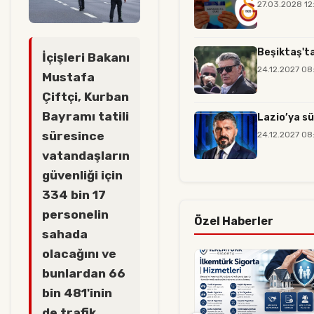
27.03.2028 12
Beşiktaş'ta
İçişleri Bakanı
24.12.2027 08
Mustafa
Çiftçi, Kurban
Bayramı tatili
Lazio’ya sü
süresince
24.12.2027 08
vatandaşların
güvenliği için
334 bin 17
personelin
Özel Haberler
sahada
olacağını ve
bunlardan 66
bin 481'inin
de trafik