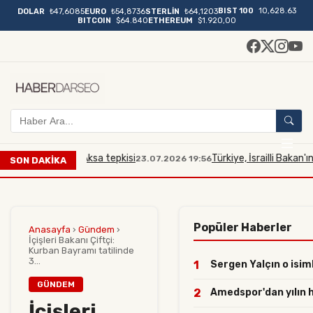
BIST 100
10,628.63
DOLAR
₺47,6085
EURO
₺54,8736
STERLİN
₺64,1203
BITCOIN
$64.840
ETHEREUM
$1.920,00
a Mescidi Aksa tepkisi
Türkiye, İsrailli Bakan'ın Mesci
23.07.2026 19:56
SON DAKİKA
Popüler Haberler
Anasayfa
›
Gündem
›
İçişleri Bakanı Çiftçi:
Kurban Bayramı tatilinde
3...
1
Sergen Yalçın o isiml
GÜNDEM
2
Amedspor'dan yılın ha
İçişleri