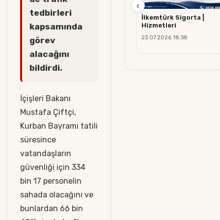
‹
tedbirleri
İlkemtürk Sigorta |
Hizmetleri
kapsamında
23.07.2026 18:38
görev
alacağını
bildirdi.
İçişleri Bakanı
Mustafa Çiftçi,
Kurban Bayramı tatili
süresince
vatandaşların
güvenliği için 334
bin 17 personelin
sahada olacağını ve
bunlardan 66 bin