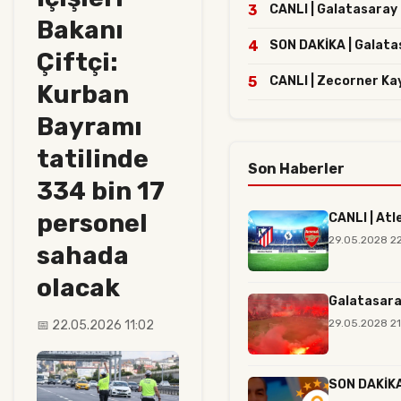
3
CANLI | Galatasaray 
Bakanı
4
SON DAKİKA | Galatasa
Çiftçi:
5
CANLI | Zecorner Ka
Kurban
Bayramı
tatilinde
Son Haberler
334 bin 17
personel
CANLI | Atl
29.05.2028 2
sahada
olacak
Galatasara
29.05.2028 21
📅 22.05.2026 11:02
SON DAKİKA 