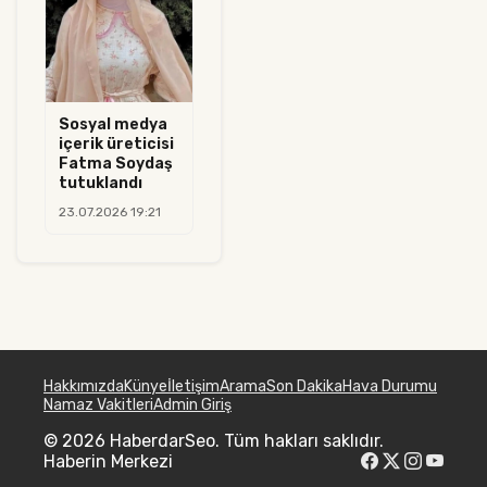
Sosyal medya
içerik üreticisi
Fatma Soydaş
tutuklandı
23.07.2026 19:21
Hakkımızda
Künye
İletişim
Arama
Son Dakika
Hava Durumu
Namaz Vakitleri
Admin Giriş
© 2026 HaberdarSeo. Tüm hakları saklıdır.
Haberin Merkezi