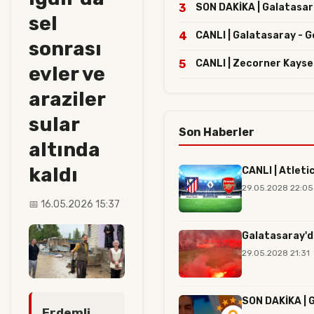
3
SON DAKİKA | Galatasaray
sel
4
CANLI | Galatasaray - G
sonrası
5
CANLI | Zecorner Kayse
evler ve
araziler
sular
Son Haberler
altında
kaldı
CANLI | Atleti
29.05.2028 22:05
📅 16.05.2026 15:37
Galatasaray'd
29.05.2028 21:31
SON DAKİKA | G
Erdemli