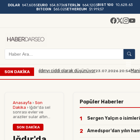
BIST 100
10,628.63
DOLAR
₺47,6085
EURO
₺54,8736
STERLİN
₺64,1203
BITCOIN
$65.025
ETHEREUM
$1.919,57
aplı bir saldırıyı ciddi olarak düşünüyor
Manisa'da midib
23.07.2026 20:54
SON DAKİKA
Popüler Haberler
Anasayfa
›
Son
Dakika
›
Iğdır'da sel
sonrası evler ve
araziler sular altın...
1
Sergen Yalçın o isimleri
SON DAKIKA
2
Amedspor'dan yılın hamles
Iğdır'da