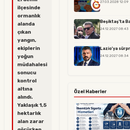
27.03.2028 12:09
ilçesinde
ormanlık
Beşiktaş'ta Ba
alanda
24.12.2027 08:43
çıkan
yangın,
ekiplerin
Lazio’ya sürpr
yoğun
24.12.2027 08:34
müdahalesi
sonucu
kontrol
altına
Özel Haberler
alındı.
Yaklaşık 1,5
hektarlık
alan zarar
görürken