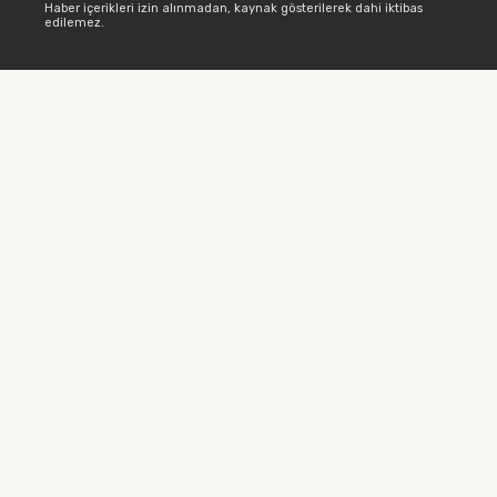
Haber içerikleri izin alınmadan, kaynak gösterilerek dahi iktibas
edilemez.